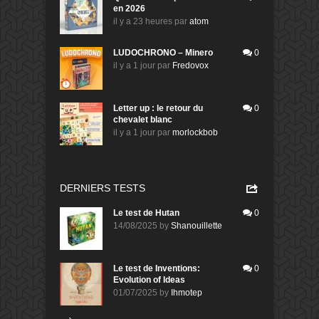
en 2026
il y a 23 heures
par
atom
LUDOCHRONO – Minero
0
il y a 1 jour
par
Fredovox
Letter up : le retour du
0
chevalet blanc
il y a 1 jour
par
morlockbob
DERNIERS TESTS
Le test de Hutan
0
14/08/2025
by
Shanouillette
Le test de Inventions:
0
Evolution of Ideas
01/07/2025
by
Ihmotep