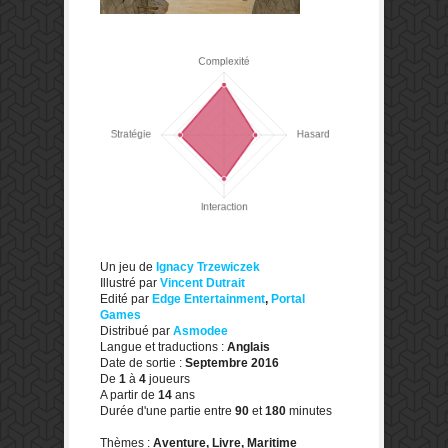
Un jeu de
Ignacy Trzewiczek
Illustré par
Vincent Dutrait
Edité par
Edge Entertainment
,
Portal
Games
Distribué par
Asmodee
Langue et traductions :
Anglais
Date de sortie :
Septembre 2016
De
1
à
4
joueurs
A partir de
14
ans
Durée d'une partie entre
90
et
180
minutes
Thèmes :
Aventure, Livre, Maritime