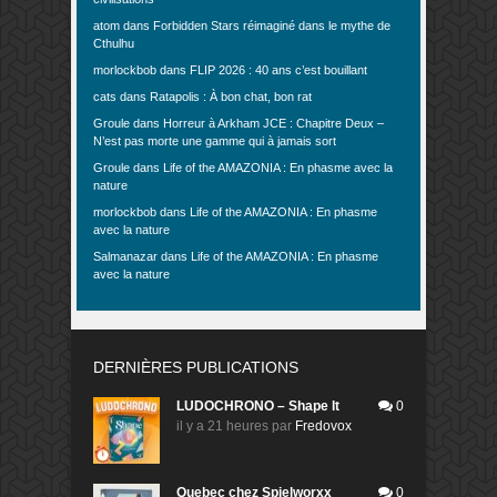
atom
dans
Forbidden Stars réimaginé dans le mythe de
Cthulhu
morlockbob
dans
FLIP 2026 : 40 ans c’est bouillant
cats
dans
Ratapolis : À bon chat, bon rat
Groule
dans
Horreur à Arkham JCE : Chapitre Deux –
N’est pas morte une gamme qui à jamais sort
Groule
dans
Life of the AMAZONIA : En phasme avec la
nature
morlockbob
dans
Life of the AMAZONIA : En phasme
avec la nature
Salmanazar
dans
Life of the AMAZONIA : En phasme
avec la nature
DERNIÈRES PUBLICATIONS
LUDOCHRONO – Shape It
0
il y a 21 heures
par
Fredovox
Quebec chez Spielworxx
0