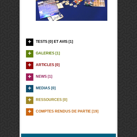
TESTS [0] ET AVIS [1]
GALERIES [1]
ARTICLES [0]
NEWS [1]
MEDIAS [0]
RESSOURCES [0]
COMPTES RENDUS DE PARTIE [19]