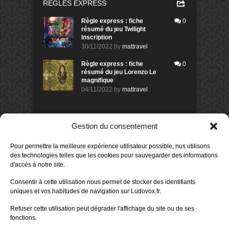
RÈGLES EXPRESS
Règle express : fiche
0
résumé du jeu Twilight
Inscription
30/11/2022
by
mattravel
Règle express : fiche
0
résumé du jeu Lorenzo Le
magnifique
04/11/2022
by
mattravel
DERNIERS AVIS DES MEMBRES
Gestion du consentement
60%
Avis de
morlockbob
Pour permettre la meilleure expérience utilisateur possible, nus utilisons
Sur le jeu Collect!
des technologies telles que les cookies pour sauvegarder des informations
Publié le
il y a 8 heures
d'accès à notre site.
80%
Consentir à cette utilisation nous permet de stocker des identifiants
Avis de
morlockbob
uniques et vos habitudes de navigation sur Ludovox.fr.
Sur le jeu Detective Box - Ciao
Bella
Refuser cette utilisation peut dégrader l'affichage du site ou de ses
Publié le
il y a 1 jour
fonctions.
80%
Avis de
morlockbob