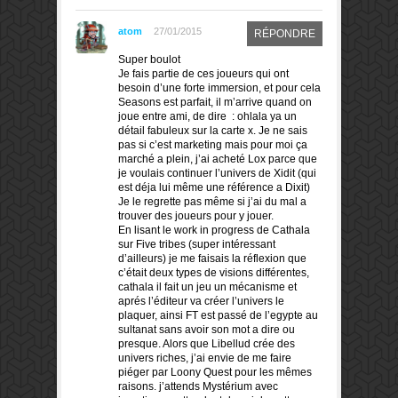
atom
27/01/2015
RÉPONDRE
Super boulot
Je fais partie de ces joueurs qui ont
besoin d’une forte immersion, et pour cela
Seasons est parfait, il m’arrive quand on
joue entre ami, de dire : ohlala ya un
détail fabuleux sur la carte x. Je ne sais
pas si c’est marketing mais pour moi ça
marché a plein, j’ai acheté Lox parce que
je voulais continuer l’univers de Xidit (qui
est déja lui même une référence a Dixit)
Je le regrette pas même si j’ai du mal a
trouver des joueurs pour y jouer.
En lisant le work in progress de Cathala
sur Five tribes (super intéressant
d’ailleurs) je me faisais la réflexion que
c’était deux types de visions différentes,
cathala il fait un jeu un mécanisme et
aprés l’éditeur va créer l’univers le
plaquer, ainsi FT est passé de l’egypte au
sultanat sans avoir son mot a dire ou
presque. Alors que Libellud crée des
univers riches, j’ai envie de me faire
piéger par Loony Quest pour les mêmes
raisons. j’attends Mystérium avec