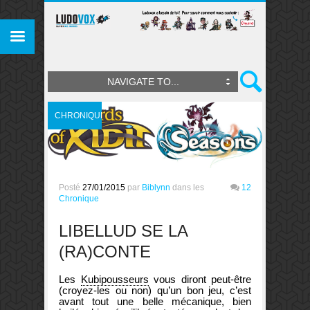
NAVIGATE TO...
CHRONIQUE
Posté
27/01/2015
par
Biblynn
dans les
12
Chronique
LIBELLUD SE LA
(RA)CONTE
Les
Kubipousseurs
vous diront peut-être
(croyez-les ou non) qu’un bon jeu, c’est
avant tout une belle mécanique, bien