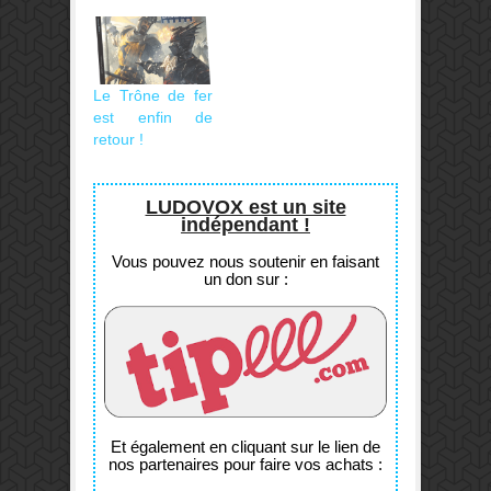
L'année du
Dragon et dites-
vous qu'on est
encore loin
Le Trône de fer
d'avoir fait le tour
est enfin de
de tous les jeux
retour !
de S.Feld ! -
Rockwell parce
qu'il a bonne
LUDOVOX est un site
mine (houla
indépendant !
heureusement
que c'est bientôt
Vous pouvez nous soutenir en faisant
le week-end)... -
un don sur :
…
Et également en cliquant sur le lien de
nos partenaires pour faire vos achats :