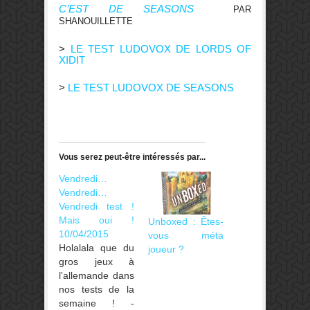
C’EST DE SEASONS
PAR
SHANOUILLETTE
>
LE TEST LUDOVOX DE LORDS OF
XIDIT
>
LE TEST LUDOVOX DE SEASONS
Vous serez peut-être intéressés par...
Vendredi…
Vendredi…
Vendredi test !
Mais oui !
Unboxed : Êtes-
10/04/2015
vous méta
Holalala que du
joueur ?
gros jeux à
l'allemande dans
nos tests de la
semaine ! -