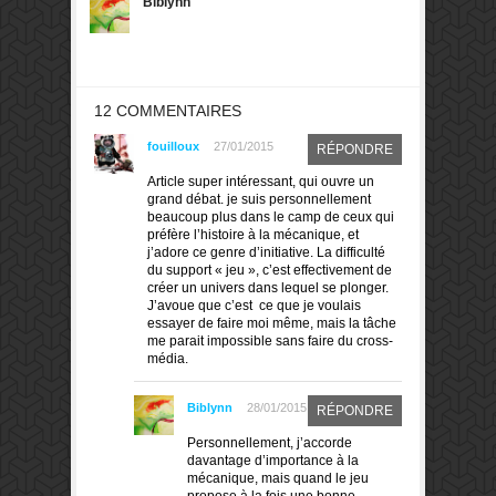
Biblynn
12 COMMENTAIRES
fouilloux
27/01/2015
RÉPONDRE
Article super intéressant, qui ouvre un
grand débat. je suis personnellement
beaucoup plus dans le camp de ceux qui
préfère l’histoire à la mécanique, et
j’adore ce genre d’initiative. La difficulté
du support « jeu », c’est effectivement de
créer un univers dans lequel se plonger.
J’avoue que c’est ce que je voulais
essayer de faire moi même, mais la tâche
me parait impossible sans faire du cross-
média.
Biblynn
28/01/2015
RÉPONDRE
Personnellement, j’accorde
davantage d’importance à la
mécanique, mais quand le jeu
propose à la fois une bonne