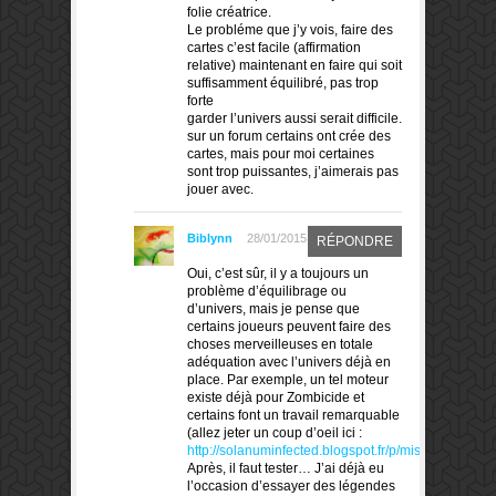
folie créatrice.
Le probléme que j’y vois, faire des
cartes c’est facile (affirmation
relative) maintenant en faire qui soit
suffisamment équilibré, pas trop
forte
garder l’univers aussi serait difficile.
sur un forum certains ont crée des
cartes, mais pour moi certaines
sont trop puissantes, j’aimerais pas
jouer avec.
Biblynn
28/01/2015
RÉPONDRE
Oui, c’est sûr, il y a toujours un
problème d’équilibrage ou
d’univers, mais je pense que
certains joueurs peuvent faire des
choses merveilleuses en totale
adéquation avec l’univers déjà en
place. Par exemple, un tel moteur
existe déjà pour Zombicide et
certains font un travail remarquable
(allez jeter un coup d’oeil ici :
http://solanuminfected.blogspot.fr/p/missions.html
)
Après, il faut tester… J’ai déjà eu
l’occasion d’essayer des légendes