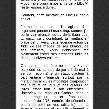
– pour faire plaisir à nos amis de la LIDJA)
reste l’essence du jeu.
Pourtant, cette initiative de Libellud est à
saluer.
Je ne pense pas qu’il s’agisse d’un
argument purement marketing, comme j’ai
pu le voir avancer de-ci, de-là (bien que,
… oui…, ça y contribue). En mettant en
place cet univers, cette légende autour de
Xidit, de ses mages, de ses Idrakys, de
ses familiers, Régis Bonnessée fait
pleinement entrer ses créations ludiques
dans un univers culturel.
On sait (ou peut-être ne le savez-vous
pas) que les auteurs de jeu ont dû mal à
se voir reconnaître un statut d’auteur à
part entière (j’entends surtout par là
« statut fiscal » ; les modalités d’imposition
des auteurs de jeux et des auteurs de
livres étant tout à fait différentes :
l’interview de Monsieur Cathala dans le
seul magazine papier francophone
consacré au JDS, numéro de décembre,
est à ce point de vue édifiante), car la
France ne reconnaît pas officiellement le