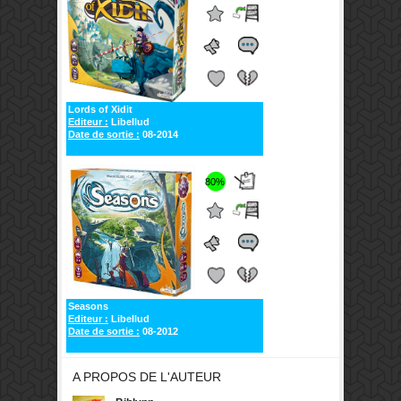
Lords of Xidit
Editeur :
Libellud
Date de sortie :
08-2014
80%
Seasons
Editeur :
Libellud
Date de sortie :
08-2012
A PROPOS DE L'AUTEUR