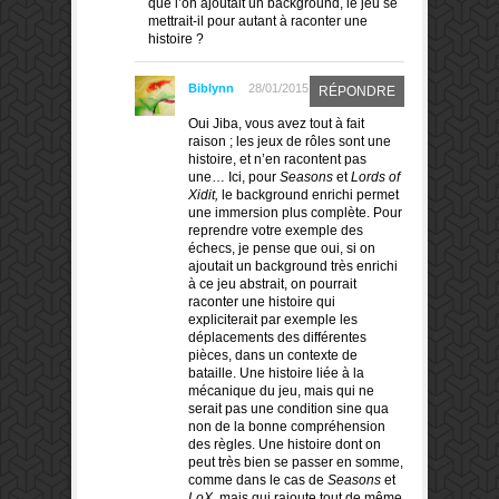
que l’on ajoutait un background, le jeu se
mettrait-il pour autant à raconter une
histoire ?
Biblynn
28/01/2015
RÉPONDRE
Oui Jiba, vous avez tout à fait
raison ; les jeux de rôles sont une
histoire, et n’en racontent pas
une… Ici, pour
Seasons
et
Lords of
Xidit,
le background enrichi permet
une immersion plus complète. Pour
reprendre votre exemple des
échecs, je pense que oui, si on
ajoutait un background très enrichi
à ce jeu abstrait, on pourrait
raconter une histoire qui
expliciterait par exemple les
déplacements des différentes
pièces, dans un contexte de
bataille. Une histoire liée à la
mécanique du jeu, mais qui ne
serait pas une condition sine qua
non de la bonne compréhension
des règles. Une histoire dont on
peut très bien se passer en somme,
comme dans le cas de
Seasons
et
LoX
, mais qui rajoute tout de même