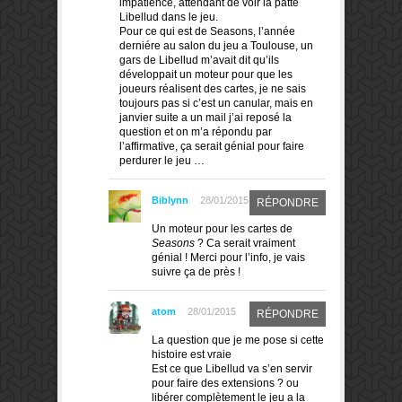
impatience, attendant de voir la patte
Libellud dans le jeu.
Pour ce qui est de Seasons, l’année
derniére au salon du jeu a Toulouse, un
gars de Libellud m’avait dit qu’ils
développait un moteur pour que les
joueurs réalisent des cartes, je ne sais
toujours pas si c’est un canular, mais en
janvier suite a un mail j’ai reposé la
question et on m’a répondu par
l’affirmative, ça serait génial pour faire
perdurer le jeu …
Biblynn
28/01/2015
RÉPONDRE
Un moteur pour les cartes de
Seasons
? Ca serait vraiment
génial ! Merci pour l’info, je vais
suivre ça de près !
atom
28/01/2015
RÉPONDRE
La question que je me pose si cette
histoire est vraie
Est ce que Libellud va s’en servir
pour faire des extensions ? ou
libérer complètement le jeu a la