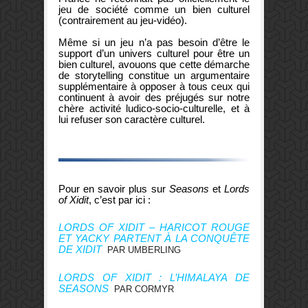
jeu de société comme un bien culturel
(contrairement au jeu-vidéo).
Même si un jeu n’a pas besoin d’être le
support d’un univers culturel pour être un
bien culturel, avouons que cette démarche
de storytelling constitue un argumentaire
supplémentaire à opposer à tous ceux qui
continuent à avoir des préjugés sur notre
chère activité ludico-socio-culturelle, et à
lui refuser son caractère culturel.
Pour en savoir plus sur
Seasons
et
Lords
of Xidit
, c’est par ici :
LORDS OF XIDIT – HARICOT ROUGE
ET YACKY PARTENT À LA CONQUÊTE
DE XIDIT
PAR UMBERLING
LORDS OF XIDIT : L’HIMALAYA DE
SEASONS
PAR CORMYR