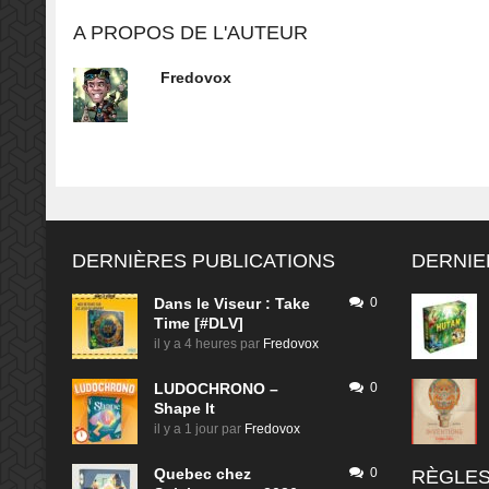
A PROPOS DE L'AUTEUR
Fredovox
DERNIÈRES PUBLICATIONS
DERNIE
Dans le Viseur : Take
0
Time [#DLV]
il y a 4 heures
par
Fredovox
LUDOCHRONO –
0
Shape It
il y a 1 jour
par
Fredovox
Quebec chez
0
RÈGLES