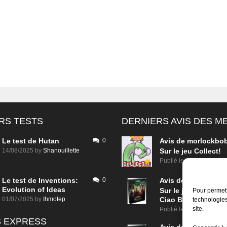
RS TESTS
DERNIERS AVIS DES 
Le test de Hutan
0
Avis de
morlockbo
14/08/2025
by
Shanouillette
Sur le jeu Collect!
Publié le
il y a 15 heure
Le test de Inventions:
0
Avis de
morlockbo
Evolution of Ideas
Sur le jeu Detective
Pour permett
01/07/2025
by
Ihmotep
Ciao Bella
technologies
site.
Publié le
il y a 2 jours
 EXPRESS
Avis de
morlockbo