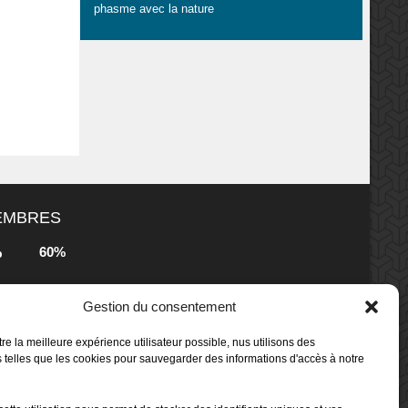
phasme avec la nature
MEMBRES
60%
b
s
Gestion du consentement
80%
b
 Box -
re la meilleure expérience utilisateur possible, nus utilisons des
 telles que les cookies pour sauvegarder des informations d'accès à notre
80%
b