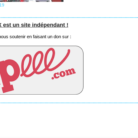
aussi…
19
st un site indépendant !
us soutenir en faisant un don sur :