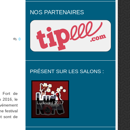
NOS PARTENAIRES
0
PRÉSENT SUR LES SALONS :
u Fort de
n 2016, le
Ludinord 2017
 événement
e festival
et sont de
plateaux
lic, mais