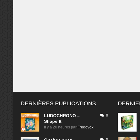
COATL LE JEU DE
CARTES – COLD CASE –
NEKOJIMA – STICH FÜR
STICH
On repart pour une nouvelle saison de notre
rubrique « À quoi tu joues ? » qui se veut
mensuelle. Une rubrique alimentée par notre
équipe de vaillants chroniqueurs, mais aussi
la rédaction. On peut parler des jeux que
l’on a découverts au détour d’un salon, ou
dans un bar à jeux, à la maison, entre amis.
[…]
DERNIÈRES PUBLICATIONS
DERNIE
LUDOCHRONO –
0
Shape It
il y a 20 heures
par
Fredovox
0