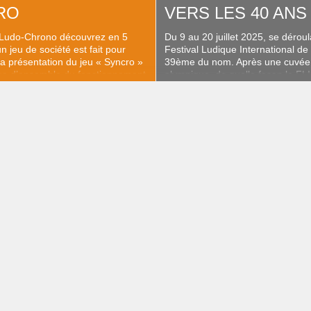
RO
VERS LES 40 ANS
 Ludo-Chrono découvrez en 5
Du 9 au 20 juillet 2025, se déroula
n jeu de société est fait pour
Festival Ludique International de
 la présentation du jeu « Syncro »
39ème du nom. Après une cuvée
ue d’ensemble du fonctionnement
olympique, de quelle façon le FLIP 
el, le tout en 5 minutes
prendre le virage vers sa prochai
anniversaire ? Ne reculant devan
sacrifice pour la cause journalist
nous sommes rendus sur place p
avoir […]