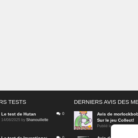
RS TESTS
DERNIERS AVIS DES 
Le test de Hutan
0
Avis de
morlockbo
14/08/2025
by
Shanouillette
Sur le jeu Collect!
Publié le
il y a 7 heures
0