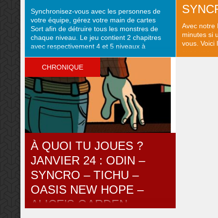
SYNC
Synchronisez-vous avec les personnes de
votre équipe, gérez votre main de cartes
Avec notre
Sort afin de détruire tous les monstres de
minutes si u
chaque niveau. Le jeu contient 2 chapitres
vous. Voici
avec respectivement 4 et 5 niveaux à
avec une v
traverser afin de remporter la partie !
et du matéri
Coopérez sans parler pour vaincre tous les
CHRONIQUE
monstres ! 1- Au début du jeu, ..
À QUOI TU JOUES ?
JANVIER 24 : ODIN –
SYNCRO – TICHU –
OASIS NEW HOPE –
ALICE’S GARDEN –