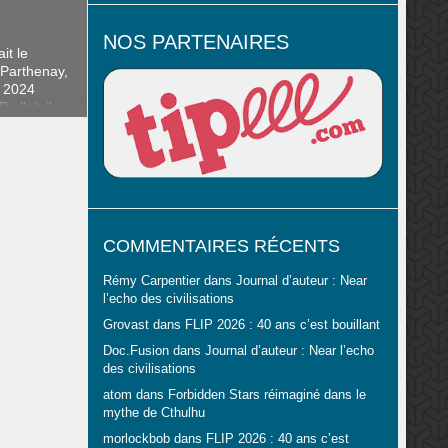
NOS PARTENAIRES
it le
 Parthenay,
 2024
allait-il
ne édition
t aucun
ique, nous
our en
COMMENTAIRES RÉCENTS
Rémy Carpentier
dans
Journal d’auteur : Near
l’echo des civilisations
Grovast
dans
FLIP 2026 : 40 ans c’est bouillant
Doc.Fusion
dans
Journal d’auteur : Near l’echo
des civilisations
atom
dans
Forbidden Stars réimaginé dans le
mythe de Cthulhu
morlockbob
dans
FLIP 2026 : 40 ans c’est