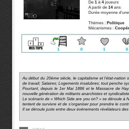
De
1
à
4
joueurs
A partir de
14
ans
Durée moyenne d'une 
Thèmes :
Politique
Mécanismes :
Coopéra
1
0
1
0
Au début du 20ème siècle, le capitalisme et l’état-nation s
de travail; Salaires; Logements insalubres; tout penche s
Pourtant, depuis le 1er Mai 1886 et le Massacre de Hayma
nouvelle génération de militants anarchistes et syndicalis
Le scénario de « Which Side are you on? » se déroule à Ne
tentent de survivre et de s’organiser pour prendre le con
Il se déroule juste entre deux événements révélateurs des 