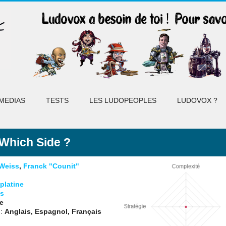
MEDIAS
TESTS
LES LUDOPEOPLES
LUDOVOX ?
Which Side ?
Weiss
,
Franck "Counit"
platine
s
e
 :
Anglais, Espagnol, Français