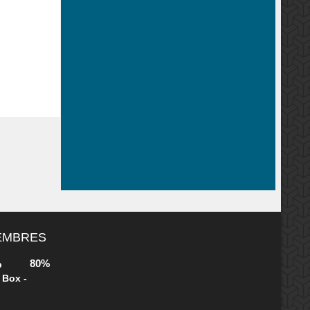
MEMBRES
80%
b
 Box -