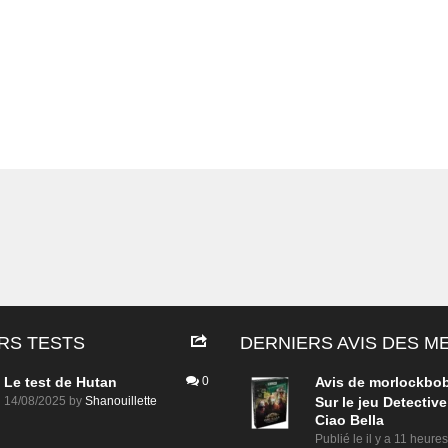
RS TESTS
DERNIERS AVIS DES 
Le test de Hutan
0
Avis de
morlockbo
14/08/2025
by
Shanouillette
Sur le jeu Detective
Ciao Bella
Publié le
il y a 11 heures