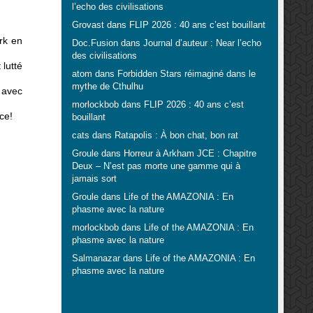
l’echo des civilisations
Grovast
dans
FLIP 2026 : 40 ans c’est bouillant
ork en
Doc.Fusion
dans
Journal d’auteur : Near l’echo
des civilisations
 lutté
atom
dans
Forbidden Stars réimaginé dans le
mythe de Cthulhu
s avec
morlockbob
dans
FLIP 2026 : 40 ans c’est
ce!
bouillant
cats
dans
Ratapolis : À bon chat, bon rat
Groule
dans
Horreur à Arkham JCE : Chapitre
Deux – N’est pas morte une gamme qui à
jamais sort
Groule
dans
Life of the AMAZONIA : En
phasme avec la nature
morlockbob
dans
Life of the AMAZONIA : En
phasme avec la nature
Salmanazar
dans
Life of the AMAZONIA : En
phasme avec la nature