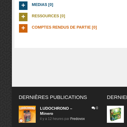
MEDIAS [0]
RESSOURCES [0]
COMPTES RENDUS DE PARTIE [0]
DERNIÈRES PUBLICATIONS
DERNIE
LUDOCHRONO –
0
Minero
il y a 12 heures
par
Fredovox