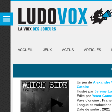
ACCUEIL
JEUX
ACTUS
ARTICLES
Un jeu de
Alexandre 
Catoire
Illustré par
Jeremy La
Edité par
Yeast Game
Pays d'origine :
Franc
Langue et traductions
Date de sortie :
2021