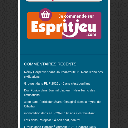
COMMENTAIRES RÉCENTS
Rémy Carpentier
dans
Journal d’auteur : Near l’echo des
civilisations
Grovast
dans
FLIP 2026 : 40 ans c’est bouillant
Doc.Fusion
dans
Journal d’auteur : Near l’echo des
civilisations
atom
dans
Forbidden Stars réimaginé dans le mythe de
Cthulhu
morlockbob
dans
FLIP 2026 : 40 ans c’est bouillant
cats
dans
Ratapolis : À bon chat, bon rat
Groule
dans
Horreur à Arkham JCE : Chapitre Deux –