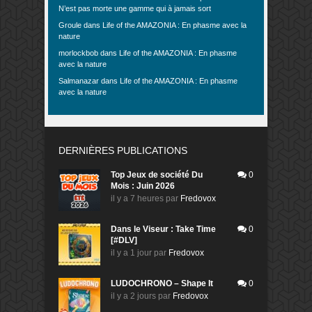
N’est pas morte une gamme qui à jamais sort
Groule
dans
Life of the AMAZONIA : En phasme avec la
nature
morlockbob
dans
Life of the AMAZONIA : En phasme
avec la nature
Salmanazar
dans
Life of the AMAZONIA : En phasme
avec la nature
DERNIÈRES PUBLICATIONS
Top Jeux de société Du
0
Mois : Juin 2026
il y a 7 heures
par
Fredovox
Dans le Viseur : Take Time
0
[#DLV]
il y a 1 jour
par
Fredovox
LUDOCHRONO – Shape It
0
il y a 2 jours
par
Fredovox