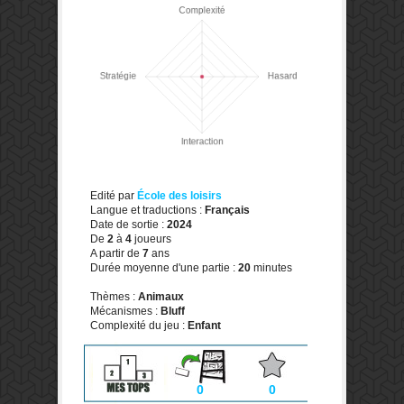
Edité par
École des loisirs
Langue et traductions :
Français
Date de sortie :
2024
De
2
à
4
joueurs
A partir de
7
ans
Durée moyenne d'une partie :
20
minutes
Thèmes :
Animaux
Mécanismes :
Bluff
Complexité du jeu :
Enfant
0
0