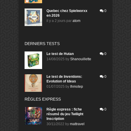
Quebec chez Spielworxx
0
en 2026
il y a 2 jours
par
atom
DERNIERS TESTS
Le test de Hutan
0
14/08/2025
by
Shanouillette
Le test de Inventions:
0
Evolution of Ideas
01/07/2025
by
Ihmotep
RÈGLES EXPRESS
Règle express : fiche
0
résumé du jeu Twilight
Inscription
30/11/2022
by
mattravel