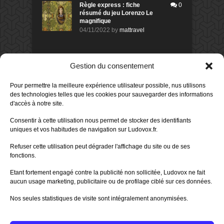
Règle express : fiche
0
résumé du jeu Lorenzo Le
magnifique
04/11/2022
by
mattravel
DERNIERS AVIS DES MEMBRES
Gestion du consentement
60%
Avis de
morlockbob
Pour permettre la meilleure expérience utilisateur possible, nus utilisons
Sur le jeu Collect!
des technologies telles que les cookies pour sauvegarder des informations
Publié le
il y a 1 jour
d'accès à notre site.
80%
Avis de
morlockbob
Consentir à cette utilisation nous permet de stocker des identifiants
Sur le jeu Detective Box - Ciao
uniques et vos habitudes de navigation sur Ludovox.fr.
Bella
Publié le
il y a 3 jours
Refuser cette utilisation peut dégrader l'affichage du site ou de ses
fonctions.
80%
Avis de
morlockbob
Sur le jeu Detective Box - Ciao
Etant fortement engagé contre la publicité non sollicitée, Ludovox ne fait
Bella
aucun usage marketing, publicitaire ou de profilage ciblé sur ces données.
Publié le
il y a 3 jours
Nos seules statistiques de visite sont intégralement anonymisées.
70%
Avis de
morlockbob
Sur le jeu Aeterna