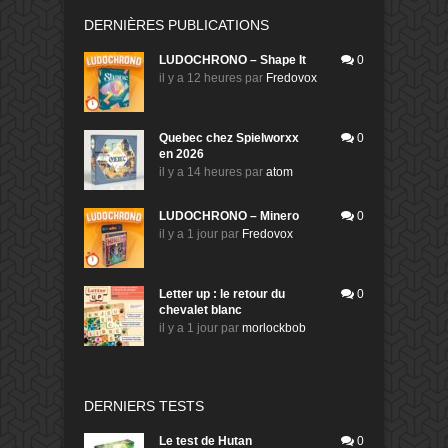
DERNIÈRES PUBLICATIONS
LUDOCHRONO – Shape It
0
il y a 12 heures
par
Fredovox
Quebec chez Spielworxx
0
en 2026
il y a 14 heures
par
atom
LUDOCHRONO – Minero
0
il y a 1 jour
par
Fredovox
Letter up : le retour du
0
chevalet blanc
il y a 1 jour
par
morlockbob
DERNIERS TESTS
Le test de Hutan
0