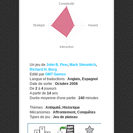
Un jeu de
John B. Firer
,
Mark Simonitch
,
Richard H. Berg
Edité par
GMT Games
Langue et traductions :
Anglais, Espagnol
Date de sortie :
Octobre 2008
De
2
à
4
joueurs
A partir de
14
ans
Durée moyenne d'une partie :
240
minutes
Thèmes :
Antiquité, Historique
Mécanismes :
Affrontement, Conquêtes
Types de jeu :
Jeu de plateau