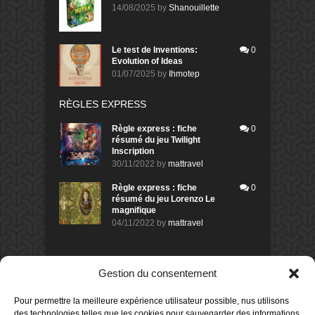
14/08/2025
by
Shanouillette
Le test de Inventions:
0
Evolution of Ideas
01/07/2025
by
Ihmotep
RÈGLES EXPRESS
Règle express : fiche
0
résumé du jeu Twilight
Inscription
30/11/2022
by
mattravel
Règle express : fiche
0
résumé du jeu Lorenzo Le
magnifique
04/11/2022
by
mattravel
DERNIERS AVIS DES MEMBRES
Gestion du consentement
60%
Avis de
morlockbob
Pour permettre la meilleure expérience utilisateur possible, nus utilisons
Sur le jeu Collect!
des technologies telles que les cookies pour sauvegarder des informations