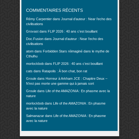
COMMENTAIRES RÉCENTS
Rémy Carpentier
dans
Journal d’auteur : Near l’echo des
civilisations
Grovast
dans
FLIP 2026 : 40 ans c’est bouillant
Doc.Fusion
dans
Journal d’auteur : Near l’echo des
civilisations
atom
dans
Forbidden Stars réimaginé dans le mythe de
Cthulhu
morlockbob
dans
FLIP 2026 : 40 ans c’est bouillant
cats
dans
Ratapolis : À bon chat, bon rat
Groule
dans
Horreur à Arkham JCE : Chapitre Deux –
N’est pas morte une gamme qui à jamais sort
Groule
dans
Life of the AMAZONIA : En phasme avec la
nature
morlockbob
dans
Life of the AMAZONIA : En phasme
avec la nature
Salmanazar
dans
Life of the AMAZONIA : En phasme
avec la nature