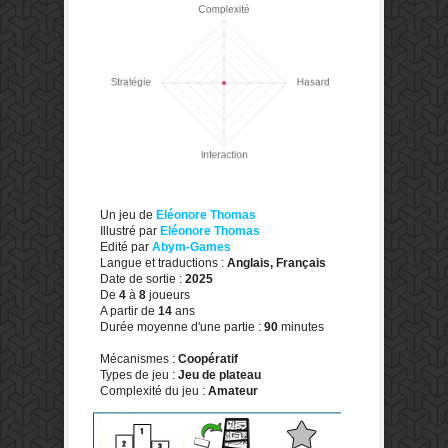
Un jeu de
Eléonore Thomas
Illustré par
Eléonore Thomas
Edité par
Abym-Games
Langue et traductions :
Anglais, Français
Date de sortie :
2025
De
4
à
8
joueurs
A partir de
14
ans
Durée moyenne d'une partie :
90
minutes
Mécanismes :
Coopératif
Types de jeu :
Jeu de plateau
Complexité du jeu :
Amateur