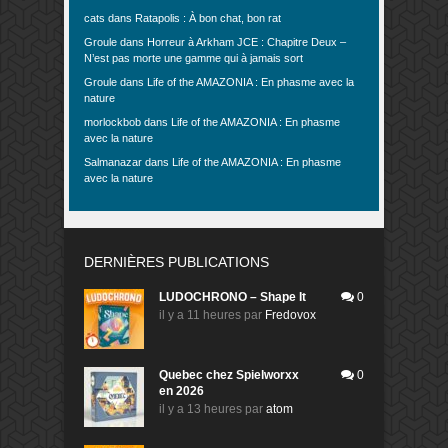
cats
dans
Ratapolis : À bon chat, bon rat
Groule
dans
Horreur à Arkham JCE : Chapitre Deux –
N’est pas morte une gamme qui à jamais sort
Groule
dans
Life of the AMAZONIA : En phasme avec la
nature
morlockbob
dans
Life of the AMAZONIA : En phasme
avec la nature
Salmanazar
dans
Life of the AMAZONIA : En phasme
avec la nature
DERNIÈRES PUBLICATIONS
LUDOCHRONO – Shape It
0
il y a 11 heures
par
Fredovox
Quebec chez Spielworxx
0
en 2026
il y a 13 heures
par
atom