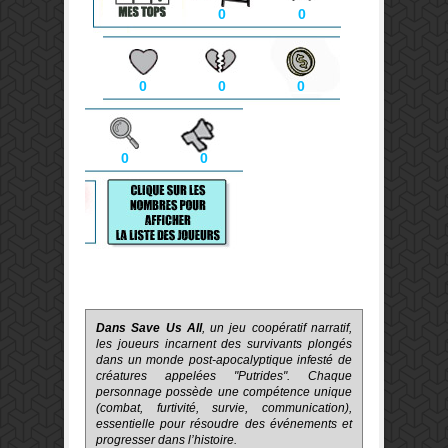
0
0
0
0
0
0
0
Dans Save Us All
, un jeu coopératif narratif,
les joueurs incarnent des survivants plongés
dans un monde post-apocalyptique infesté de
créatures appelées "Putrides". Chaque
personnage possède une compétence unique
(combat, furtivité, survie, communication),
essentielle pour résoudre des événements et
progresser dans l’histoire.