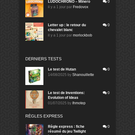
LUDOCHRONO – Minero
0
il y a 1 jour
par
Fredovox
Letter up : le retour du
0
chevalet blanc
il y a 1 jour
par
morlockbob
DERNIERS TESTS
Le test de Hutan
0
14/08/2025
by
Shanouillette
Le test de Inventions:
0
Evolution of Ideas
01/07/2025
by
Ihmotep
RÈGLES EXPRESS
Règle express : fiche
0
résumé du jeu Twilight