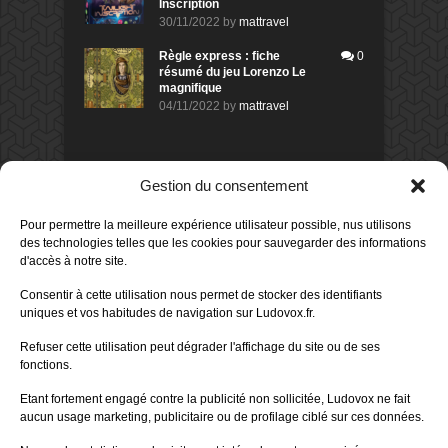
Inscription
30/11/2022
by
mattravel
Règle express : fiche
0
résumé du jeu Lorenzo Le
magnifique
04/11/2022
by
mattravel
DERNIERS AVIS DES MEMBRES
Gestion du consentement
80%
Avis de
morlockbob
Pour permettre la meilleure expérience utilisateur possible, nus utilisons
Sur le jeu Detective Box - Ciao
des technologies telles que les cookies pour sauvegarder des informations
Bella
d'accès à notre site.
Publié le
il y a 1 jour
80%
Consentir à cette utilisation nous permet de stocker des identifiants
Avis de
morlockbob
uniques et vos habitudes de navigation sur Ludovox.fr.
Sur le jeu Detective Box - Ciao
Bella
Refuser cette utilisation peut dégrader l'affichage du site ou de ses
Publié le
il y a 1 jour
fonctions.
70%
Avis de
morlockbob
Etant fortement engagé contre la publicité non sollicitée, Ludovox ne fait
Sur le jeu Aeterna
aucun usage marketing, publicitaire ou de profilage ciblé sur ces données.
Publié le
il y a 2 jours