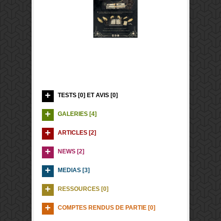
TESTS [0] ET AVIS [0]
GALERIES [4]
ARTICLES [2]
NEWS [2]
MEDIAS [3]
RESSOURCES [0]
COMPTES RENDUS DE PARTIE [0]