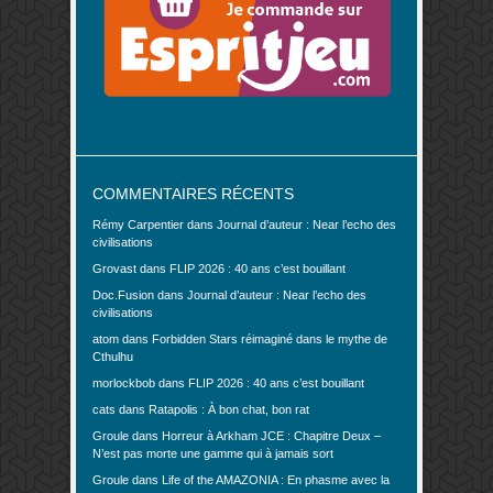
COMMENTAIRES RÉCENTS
Rémy Carpentier
dans
Journal d’auteur : Near l’echo des
civilisations
Grovast
dans
FLIP 2026 : 40 ans c’est bouillant
Doc.Fusion
dans
Journal d’auteur : Near l’echo des
civilisations
atom
dans
Forbidden Stars réimaginé dans le mythe de
Cthulhu
morlockbob
dans
FLIP 2026 : 40 ans c’est bouillant
cats
dans
Ratapolis : À bon chat, bon rat
Groule
dans
Horreur à Arkham JCE : Chapitre Deux –
N’est pas morte une gamme qui à jamais sort
Groule
dans
Life of the AMAZONIA : En phasme avec la