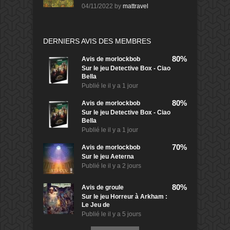
04/11/2022
by
mattravel
DERNIERS AVIS DES MEMBRES
80%
Avis de
morlockbob
Sur le jeu Detective Box - Ciao
Bella
Publié le
il y a 1 jour
80%
Avis de
morlockbob
Sur le jeu Detective Box - Ciao
Bella
Publié le
il y a 1 jour
70%
Avis de
morlockbob
Sur le jeu Aeterna
Publié le
il y a 2 jours
80%
Avis de
groule
Sur le jeu Horreur à Arkham :
Le Jeu de
Publié le
il y a 5 jours