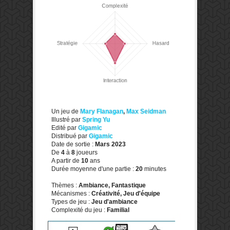
Un jeu de
Mary Flanagan
,
Max Seidman
Illustré par
Spring Yu
Edité par
Gigamic
Distribué par
Gigamic
Date de sortie :
Mars 2023
De
4
à
8
joueurs
A partir de
10
ans
Durée moyenne d'une partie :
20
minutes
Thèmes :
Ambiance, Fantastique
Mécanismes :
Créativité, Jeu d'équipe
Types de jeu :
Jeu d'ambiance
Complexité du jeu :
Familial