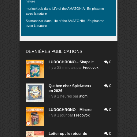
nature
morlockbob
dans
Life of the AMAZONIA : En phasme
avec la nature
Salmanazar
dans
Life of the AMAZONIA : En phasme
avec la nature
DERNIÈRES PUBLICATIONS
LUDOCHRONO – Shape It
0
il y a 22 minutes
par
Fredovox
Quebec chez Spielworxx
0
en 2026
il y a 2 heures
par
atom
LUDOCHRONO – Minero
0
il y a 1 jour
par
Fredovox
Letter up : le retour du
0