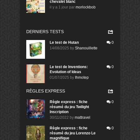
chevalet blanc
il y a 1 jour
par
morlockbob
DERNIERS TESTS
Le test de Hutan
0
14/08/2025
by
Shanouillette
Le test de Inventions:
0
Evolution of Ideas
01/07/2025
by
Ihmotep
RÈGLES EXPRESS
Règle express : fiche
0
résumé du jeu Twilight
Inscription
30/11/2022
by
mattravel
Règle express : fiche
0
résumé du jeu Lorenzo Le
magnifique