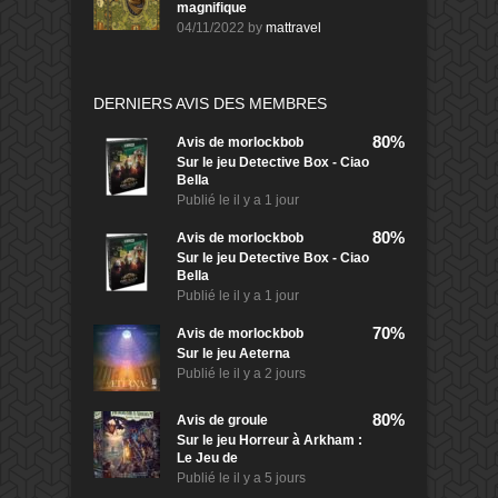
magnifique
04/11/2022
by
mattravel
DERNIERS AVIS DES MEMBRES
80%
Avis de
morlockbob
Sur le jeu Detective Box - Ciao
Bella
Publié le
il y a 1 jour
80%
Avis de
morlockbob
Sur le jeu Detective Box - Ciao
Bella
Publié le
il y a 1 jour
70%
Avis de
morlockbob
Sur le jeu Aeterna
Publié le
il y a 2 jours
80%
Avis de
groule
Sur le jeu Horreur à Arkham :
Le Jeu de
Publié le
il y a 5 jours