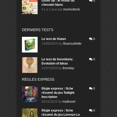
Letter up : le retour du
0
chevalet blanc
il y a 1 jour
par
morlockbob
DERNIERS TESTS
Le test de Hutan
0
14/08/2025
by
Shanouillette
Le test de Inventions:
0
Evolution of Ideas
01/07/2025
by
Ihmotep
RÈGLES EXPRESS
Règle express : fiche
0
résumé du jeu Twilight
Inscription
30/11/2022
by
mattravel
Règle express : fiche
0
résumé du jeu Lorenzo Le