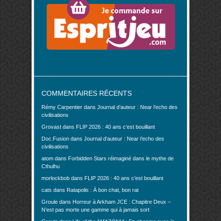
COMMENTAIRES RÉCENTS
Rémy Carpentier
dans
Journal d’auteur : Near l’echo des
civilisations
Grovast
dans
FLIP 2026 : 40 ans c’est bouillant
Doc.Fusion
dans
Journal d’auteur : Near l’echo des
civilisations
atom
dans
Forbidden Stars réimaginé dans le mythe de
Cthulhu
morlockbob
dans
FLIP 2026 : 40 ans c’est bouillant
cats
dans
Ratapolis : À bon chat, bon rat
Groule
dans
Horreur à Arkham JCE : Chapitre Deux –
N’est pas morte une gamme qui à jamais sort