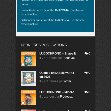
Groule
dans
Life of the AMAZONIA : En phasme avec la
nature
morlockbob
dans
Life of the AMAZONIA : En phasme
avec la nature
Salmanazar
dans
Life of the AMAZONIA : En phasme
avec la nature
DERNIÈRES PUBLICATIONS
LUDOCHRONO – Shape It
0
il y a 1 heure
par
Fredovox
Quebec chez Spielworxx
0
en 2026
il y a 3 heures
par
atom
LUDOCHRONO – Minero
0
il y a 1 jour
par
Fredovox