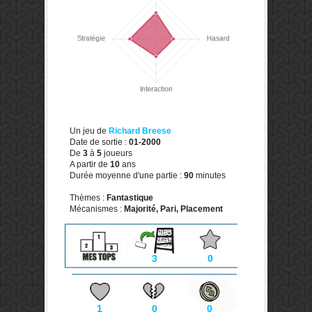
Un jeu de
Richard Breese
Date de sortie :
01-2000
De
3
à
5
joueurs
A partir de
10
ans
Durée moyenne d'une partie :
90
minutes
Thèmes :
Fantastique
Mécanismes :
Majorité, Pari, Placement
3
0
1
0
0