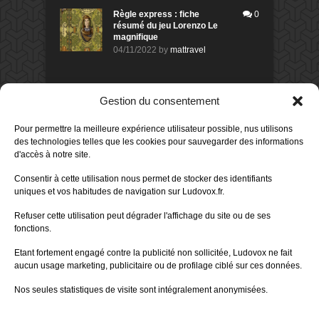
Règle express : fiche
0
résumé du jeu Lorenzo Le
magnifique
04/11/2022
by
mattravel
DERNIERS AVIS DES MEMBRES
Gestion du consentement
60%
Avis de
morlockbob
Pour permettre la meilleure expérience utilisateur possible, nus utilisons
Sur le jeu Collect!
des technologies telles que les cookies pour sauvegarder des informations
Publié le
il y a 1 jour
d'accès à notre site.
80%
Consentir à cette utilisation nous permet de stocker des identifiants
Avis de
morlockbob
uniques et vos habitudes de navigation sur Ludovox.fr.
Sur le jeu Detective Box - Ciao
Bella
Refuser cette utilisation peut dégrader l'affichage du site ou de ses
Publié le
il y a 2 jours
fonctions.
80%
Avis de
morlockbob
Etant fortement engagé contre la publicité non sollicitée, Ludovox ne fait
Sur le jeu Detective Box - Ciao
Bella
aucun usage marketing, publicitaire ou de profilage ciblé sur ces données.
Publié le
il y a 2 jours
Nos seules statistiques de visite sont intégralement anonymisées.
70%
Avis de
morlockbob
Sur le jeu Aeterna