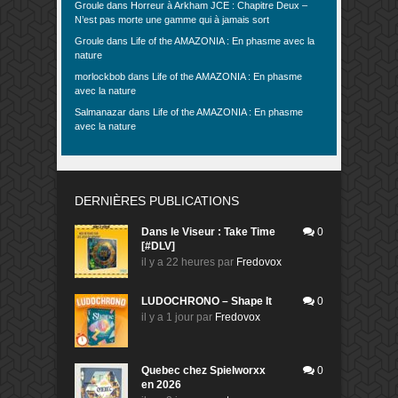
Groule
dans
Horreur à Arkham JCE : Chapitre Deux –
N’est pas morte une gamme qui à jamais sort
Groule
dans
Life of the AMAZONIA : En phasme avec la
nature
morlockbob
dans
Life of the AMAZONIA : En phasme
avec la nature
Salmanazar
dans
Life of the AMAZONIA : En phasme
avec la nature
DERNIÈRES PUBLICATIONS
Dans le Viseur : Take Time
0
[#DLV]
il y a 22 heures
par
Fredovox
LUDOCHRONO – Shape It
0
il y a 1 jour
par
Fredovox
Quebec chez Spielworxx
0
en 2026