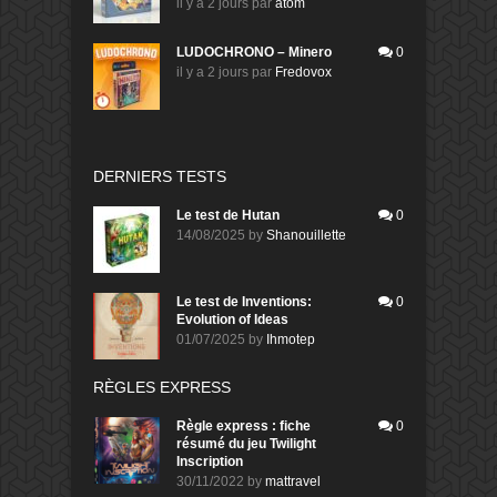
il y a 2 jours
par
atom
LUDOCHRONO – Minero
0
il y a 2 jours
par
Fredovox
DERNIERS TESTS
Le test de Hutan
0
14/08/2025
by
Shanouillette
Le test de Inventions:
0
Evolution of Ideas
01/07/2025
by
Ihmotep
RÈGLES EXPRESS
Règle express : fiche
0
résumé du jeu Twilight
Inscription
30/11/2022
by
mattravel