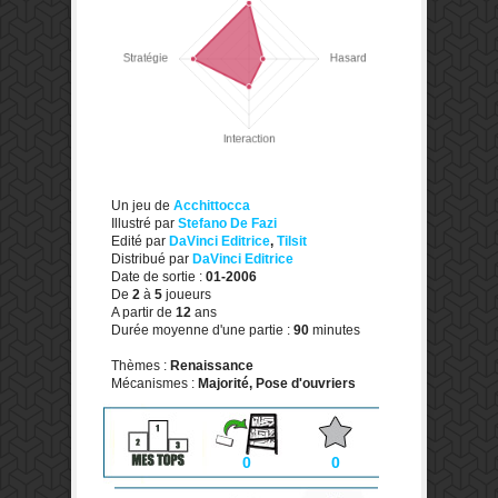
Un jeu de
Acchittocca
Illustré par
Stefano De Fazi
Edité par
DaVinci Editrice
,
Tilsit
Distribué par
DaVinci Editrice
Date de sortie :
01-2006
De
2
à
5
joueurs
A partir de
12
ans
Durée moyenne d'une partie :
90
minutes
Thèmes :
Renaissance
Mécanismes :
Majorité, Pose d'ouvriers
0
0