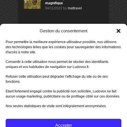
magnifique
04/11/2022
by
mattravel
DERNIERS AVIS DES MEMBRES
Gestion du consentement
80%
Avis de
morlockbob
Pour permettre la meilleure expérience utilisateur possible, nus utilisons
Sur le jeu Detective Box - Ciao
des technologies telles que les cookies pour sauvegarder des informations
Bella
d'accès à notre site.
Publié le
il y a 1 jour
80%
Consentir à cette utilisation nous permet de stocker des identifiants
Avis de
morlockbob
uniques et vos habitudes de navigation sur Ludovox.fr.
Sur le jeu Detective Box - Ciao
Bella
Refuser cette utilisation peut dégrader l'affichage du site ou de ses
Publié le
il y a 1 jour
fonctions.
70%
Avis de
morlockbob
Etant fortement engagé contre la publicité non sollicitée, Ludovox ne fait
Sur le jeu Aeterna
aucun usage marketing, publicitaire ou de profilage ciblé sur ces données.
Publié le
il y a 2 jours
Nos seules statistiques de visite sont intégralement anonymisées.
80%
Avis de
groule
Sur le jeu Horreur à Arkham :
Le Jeu de
Publié le
il y a 6 jours
Accepter