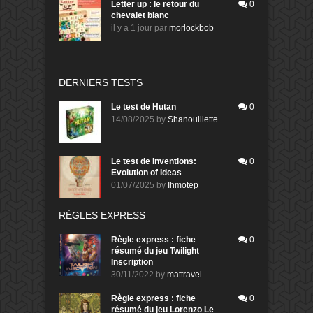
Letter up : le retour du
0
chevalet blanc
il y a 1 jour
par
morlockbob
DERNIERS TESTS
Le test de Hutan
0
14/08/2025
by
Shanouillette
Le test de Inventions:
0
Evolution of Ideas
01/07/2025
by
Ihmotep
RÈGLES EXPRESS
Règle express : fiche
0
résumé du jeu Twilight
Inscription
30/11/2022
by
mattravel
Règle express : fiche
0
résumé du jeu Lorenzo Le