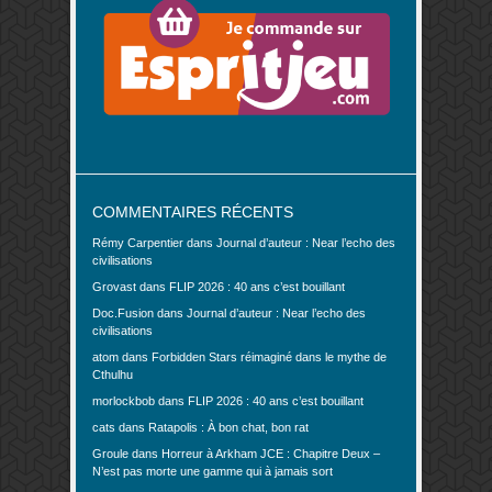
COMMENTAIRES RÉCENTS
Rémy Carpentier
dans
Journal d’auteur : Near l’echo des
civilisations
Grovast
dans
FLIP 2026 : 40 ans c’est bouillant
Doc.Fusion
dans
Journal d’auteur : Near l’echo des
civilisations
atom
dans
Forbidden Stars réimaginé dans le mythe de
Cthulhu
morlockbob
dans
FLIP 2026 : 40 ans c’est bouillant
cats
dans
Ratapolis : À bon chat, bon rat
Groule
dans
Horreur à Arkham JCE : Chapitre Deux –
N’est pas morte une gamme qui à jamais sort