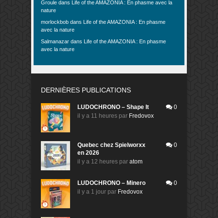
Groule
dans
Life of the AMAZONIA : En phasme avec la
nature
morlockbob
dans
Life of the AMAZONIA : En phasme
avec la nature
Salmanazar
dans
Life of the AMAZONIA : En phasme
avec la nature
DERNIÈRES PUBLICATIONS
LUDOCHRONO – Shape It
0
il y a 11 heures
par
Fredovox
Quebec chez Spielworxx
0
en 2026
il y a 12 heures
par
atom
LUDOCHRONO – Minero
0
il y a 1 jour
par
Fredovox