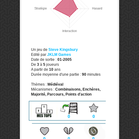
Un jeu de
Steve Kingsbury
Edité par
JKLM Games
Date de sortie :
01-2005
De
3
à
5
joueurs
A partir de
10
ans
Durée moyenne d'une partie :
90
minutes
Thèmes :
Médiéval
Mécanismes :
Combinaisons, Enchères,
Majorité, Parcours, Points d'action
0
0
0
0
0