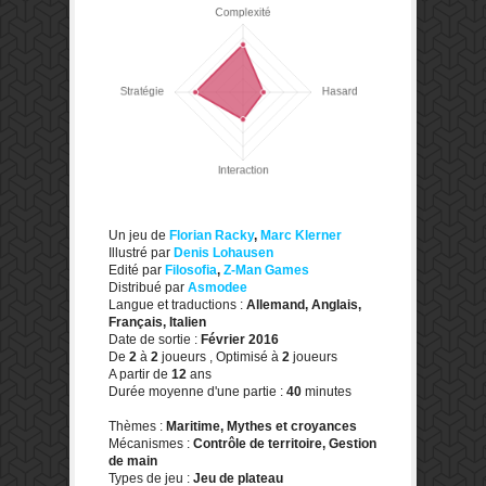
Un jeu de
Florian Racky
,
Marc Klerner
Illustré par
Denis Lohausen
Edité par
Filosofia
,
Z-Man Games
Distribué par
Asmodee
Langue et traductions :
Allemand, Anglais,
Français, Italien
Date de sortie :
Février 2016
De
2
à
2
joueurs , Optimisé à
2
joueurs
A partir de
12
ans
Durée moyenne d'une partie :
40
minutes
Thèmes :
Maritime, Mythes et croyances
Mécanismes :
Contrôle de territoire, Gestion
de main
Types de jeu :
Jeu de plateau