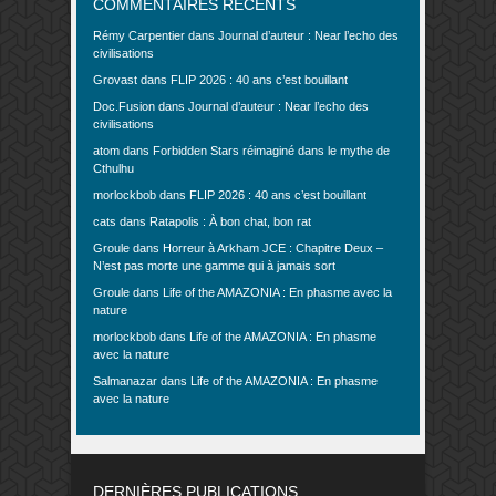
COMMENTAIRES RÉCENTS
Rémy Carpentier
dans
Journal d’auteur : Near l’echo des
civilisations
Grovast
dans
FLIP 2026 : 40 ans c’est bouillant
Doc.Fusion
dans
Journal d’auteur : Near l’echo des
civilisations
atom
dans
Forbidden Stars réimaginé dans le mythe de
Cthulhu
morlockbob
dans
FLIP 2026 : 40 ans c’est bouillant
cats
dans
Ratapolis : À bon chat, bon rat
Groule
dans
Horreur à Arkham JCE : Chapitre Deux –
N’est pas morte une gamme qui à jamais sort
Groule
dans
Life of the AMAZONIA : En phasme avec la
nature
morlockbob
dans
Life of the AMAZONIA : En phasme
avec la nature
Salmanazar
dans
Life of the AMAZONIA : En phasme
avec la nature
DERNIÈRES PUBLICATIONS