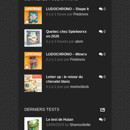
LUDOCHRONO – Shape It
0
il y a 1 heure
par
Fredovox
Quebec chez Spielworxx
0
en 2026
il y a 3 heures
par
atom
LUDOCHRONO – Minero
0
il y a 1 jour
par
Fredovox
Letter up : le retour du
0
chevalet blanc
il y a 1 jour
par
morlockbob
DERNIERS TESTS
Le test de Hutan
0
14/08/2025
by
Shanouillette