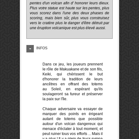
pentes d'un volcan afin d' honorer leurs dieux.
Plus votre statue est haute sur les pentes, plus
vous scorez dans l'une des deux phases de
scoring, mais bien sûr, plus vous construisez
vers le cratère plus le danger d'être détruit par
une éruption volcanique est plus élevé aussi.
INFOS
Dans ce jeu, les joueurs prennent
le rôle de Makuakane et de son fils,
Keiki, qui chérissent le but
d'honorer la tradition de leurs
ancêtres en offrant des totems
au Soleil, en espérant qu'ils
soulageront sa fureur et préserver
la paix sur l'île.
Chaque adversaire va essayer de
marquer des points en érigeant
autant de totems que possible
autour d'un volcan dangereux qui
menace d'éclater à tout moment, et
peut ruiner tous vos efforts ... Mais il
y a plus ! Il y a plein de trucs sympa