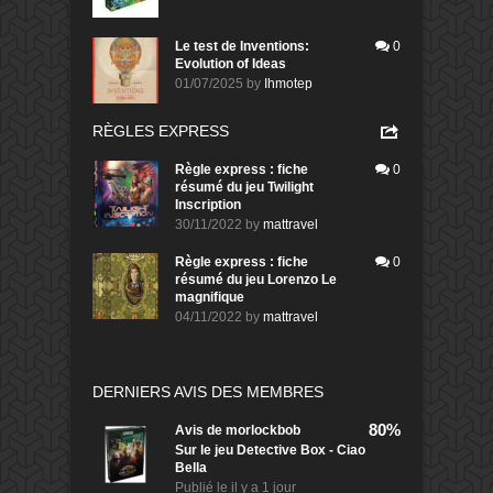
Le test de Inventions:
0
Evolution of Ideas
01/07/2025
by
Ihmotep
RÈGLES EXPRESS
Règle express : fiche
0
résumé du jeu Twilight
Inscription
30/11/2022
by
mattravel
Règle express : fiche
0
résumé du jeu Lorenzo Le
magnifique
04/11/2022
by
mattravel
DERNIERS AVIS DES MEMBRES
80%
Avis de
morlockbob
Sur le jeu Detective Box - Ciao
Bella
Publié le
il y a 1 jour