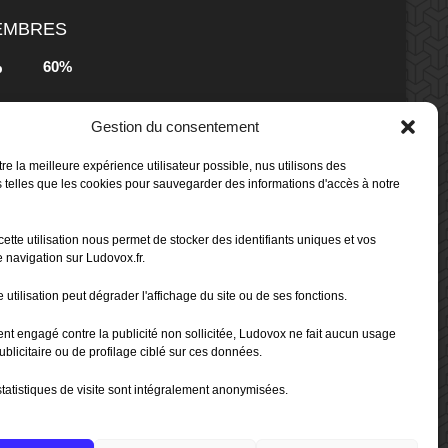
MEMBRES
60%
b
Gestion du consentement
80%
b
 Box -
re la meilleure expérience utilisateur possible, nus utilisons des
 telles que les cookies pour sauvegarder des informations d'accès à notre
80%
b
cette utilisation nous permet de stocker des identifiants uniques et vos
 Box -
 navigation sur Ludovox.fr.
 utilisation peut dégrader l'affichage du site ou de ses fonctions.
70%
b
ent engagé contre la publicité non sollicitée, Ludovox ne fait aucun usage
ublicitaire ou de profilage ciblé sur ces données.
tatistiques de visite sont intégralement anonymisées.