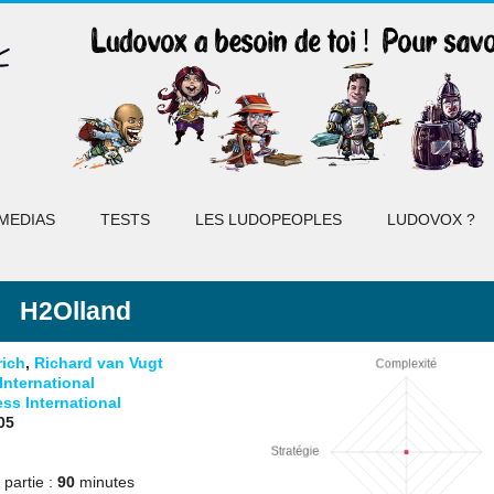
MEDIAS
TESTS
LES LUDOPEOPLES
LUDOVOX ?
H2Olland
rich
,
Richard van Vugt
nternational
ss International
05
partie :
90
minutes