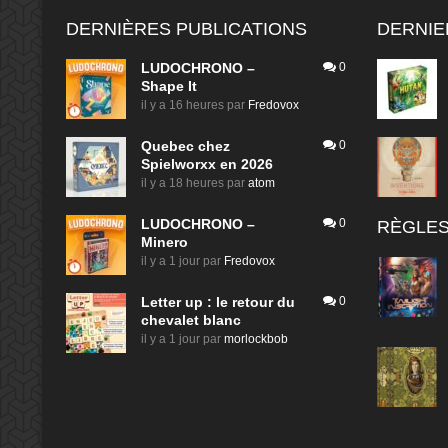
DERNIÈRES PUBLICATIONS
DERNIE
LUDOCHRONO –
0
Shape It
il y a 16 heures
par
Fredovox
Quebec chez
0
Spielworxx en 2026
il y a 18 heures
par
atom
LUDOCHRONO –
0
RÈGLES
Minero
il y a 1 jour
par
Fredovox
Letter up : le retour du
0
chevalet blanc
il y a 1 jour
par
morlockbob