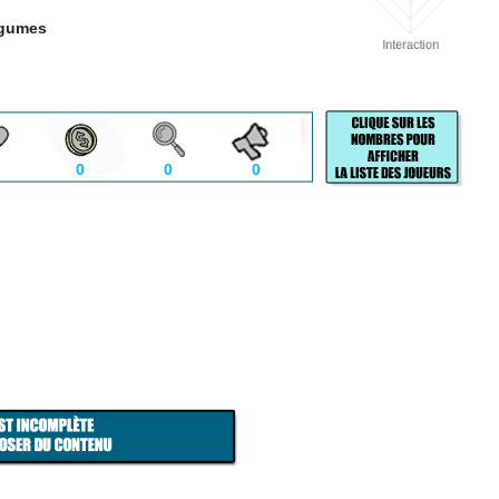
égumes
0
0
0