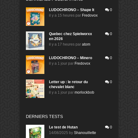
LUDOCHRONO – Shape It
0
il y a 15 heures
par
Fredovox
Quebec chez Spielworxx
0
en 2026
il y a 17 heures
par
atom
LUDOCHRONO – Minero
0
il y a 1 jour
par
Fredovox
Letter up : le retour du
0
chevalet blanc
il y a 1 jour
par
morlockbob
DERNIERS TESTS
Le test de Hutan
0
14/08/2025
by
Shanouillette