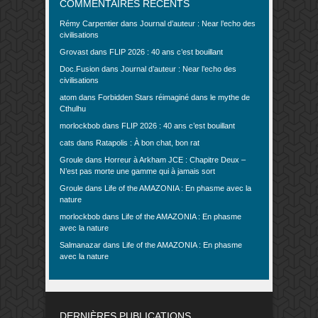
COMMENTAIRES RÉCENTS
Rémy Carpentier
dans
Journal d’auteur : Near l’echo des
civilisations
Grovast
dans
FLIP 2026 : 40 ans c’est bouillant
Doc.Fusion
dans
Journal d’auteur : Near l’echo des
civilisations
atom
dans
Forbidden Stars réimaginé dans le mythe de
Cthulhu
morlockbob
dans
FLIP 2026 : 40 ans c’est bouillant
cats
dans
Ratapolis : À bon chat, bon rat
Groule
dans
Horreur à Arkham JCE : Chapitre Deux –
N’est pas morte une gamme qui à jamais sort
Groule
dans
Life of the AMAZONIA : En phasme avec la
nature
morlockbob
dans
Life of the AMAZONIA : En phasme
avec la nature
Salmanazar
dans
Life of the AMAZONIA : En phasme
avec la nature
DERNIÈRES PUBLICATIONS