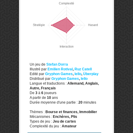
Un jeu de
Stefan Dorra
Illustré par
Emilien Rotival
,
Ruz Catell
Edité par
Gryphon Games
,
Iello
,
Überplay
Distribué par
Gryphon Games
,
Iello
Langue et traductions :
Allemand, Anglais,
Autre, Français
De
3
à
6
joueurs
A partir de
10
ans
Durée moyenne d'une partie :
20
minutes
Thèmes :
Bourse et finances, Immobilier
Mécanismes :
Enchères, Plis
Types de jeu :
Jeu de cartes
Complexité du jeu :
Amateur