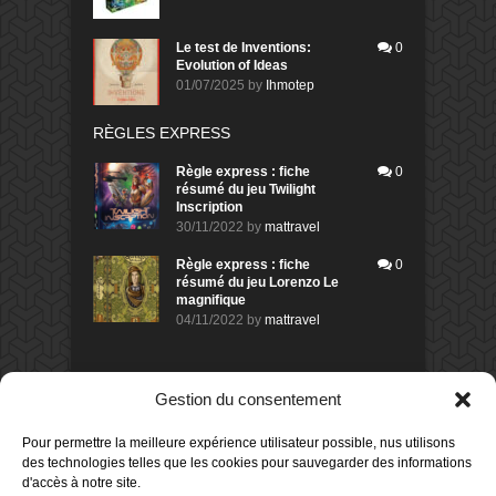
Le test de Inventions:
0
Evolution of Ideas
01/07/2025
by
Ihmotep
RÈGLES EXPRESS
Règle express : fiche
0
résumé du jeu Twilight
Inscription
30/11/2022
by
mattravel
Règle express : fiche
0
résumé du jeu Lorenzo Le
magnifique
04/11/2022
by
mattravel
DERNIERS AVIS DES MEMBRES
Gestion du consentement
60%
Avis de
morlockbob
Pour permettre la meilleure expérience utilisateur possible, nus utilisons
Sur le jeu Collect!
des technologies telles que les cookies pour sauvegarder des informations
Publié le
il y a 2 heures
d'accès à notre site.