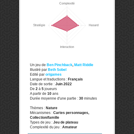
Un jeu de
Ben Pinchback
,
Matt Riddle
Illustré par
Beth Sobel
Edité par
origames
Langue et traductions :
Français
Date de sortie :
Juin 2022
De
2
à
5
joueurs
A partir de
10
ans
Durée moyenne d'une partie :
30
minutes
Thèmes :
Nature
Mécanismes :
Cartes personnages,
Collection/famille
Types de jeu :
Jeu de plateau
Complexité du jeu :
Amateur