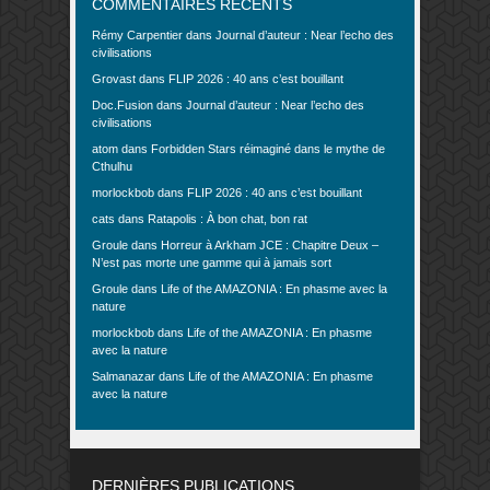
COMMENTAIRES RÉCENTS
Rémy Carpentier
dans
Journal d’auteur : Near l’echo des
civilisations
Grovast
dans
FLIP 2026 : 40 ans c’est bouillant
Doc.Fusion
dans
Journal d’auteur : Near l’echo des
civilisations
atom
dans
Forbidden Stars réimaginé dans le mythe de
Cthulhu
morlockbob
dans
FLIP 2026 : 40 ans c’est bouillant
cats
dans
Ratapolis : À bon chat, bon rat
Groule
dans
Horreur à Arkham JCE : Chapitre Deux –
N’est pas morte une gamme qui à jamais sort
Groule
dans
Life of the AMAZONIA : En phasme avec la
nature
morlockbob
dans
Life of the AMAZONIA : En phasme
avec la nature
Salmanazar
dans
Life of the AMAZONIA : En phasme
avec la nature
DERNIÈRES PUBLICATIONS