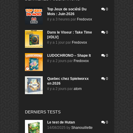
Top Jeux de société Du
0
Mois : Juin 2026
il y a 3 heures
par
Fredovox
Dans le Viseur : Take Time
0
[#DLV]
il y a 1 jour
par
Fredovox
LUDOCHRONO – Shape It
0
il y a 2 jours
par
Fredovox
Quebec chez Spielworxx
0
en 2026
il y a 2 jours
par
atom
DERNIERS TESTS
Le test de Hutan
0
14/08/2025
by
Shanouillette