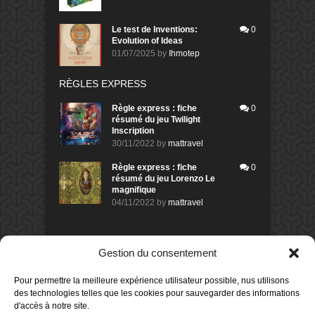
Le test de Inventions:
0
Evolution of Ideas
01/07/2025
by
Ihmotep
RÈGLES EXPRESS
Règle express : fiche
0
résumé du jeu Twilight
Inscription
30/11/2022
by
mattravel
Règle express : fiche
0
résumé du jeu Lorenzo Le
magnifique
04/11/2022
by
mattravel
DERNIERS AVIS DES MEMBRES
Gestion du consentement
60%
Avis de
morlockbob
Pour permettre la meilleure expérience utilisateur possible, nus utilisons
Sur le jeu Collect!
des technologies telles que les cookies pour sauvegarder des informations
Publié le
il y a 1 jour
d'accès à notre site.