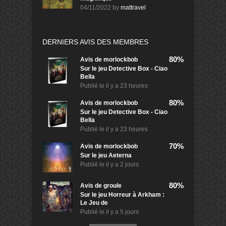
04/11/2022
by
mattravel
DERNIERS AVIS DES MEMBRES
80%
Avis de
morlockbob
Sur le jeu Detective Box - Ciao
Bella
Publié le
il y a 23 heures
80%
Avis de
morlockbob
Sur le jeu Detective Box - Ciao
Bella
Publié le
il y a 23 heures
70%
Avis de
morlockbob
Sur le jeu Aeterna
Publié le
il y a 2 jours
80%
Avis de
groule
Sur le jeu Horreur à Arkham :
Le Jeu de
Publié le
il y a 5 jours