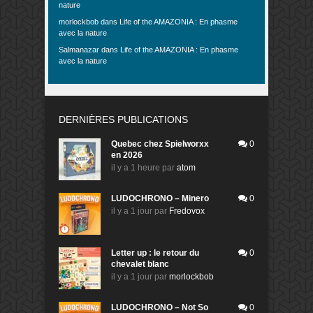
nature
morlockbob
dans
Life of the AMAZONIA : En phasme
avec la nature
Salmanazar
dans
Life of the AMAZONIA : En phasme
avec la nature
DERNIÈRES PUBLICATIONS
Quebec chez Spielworxx
0
en 2026
il y a 1 heure
par
atom
LUDOCHRONO – Minero
0
il y a 1 jour
par
Fredovox
Letter up : le retour du
0
chevalet blanc
il y a 1 jour
par
morlockbob
LUDOCHRONO – Not So
0