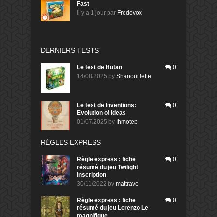
Fast
il y a 1 jour
par
Fredovox
DERNIERS TESTS
Le test de Hutan
0
14/08/2025
by
Shanouillette
Le test de Inventions:
0
Evolution of Ideas
01/07/2025
by
Ihmotep
RÈGLES EXPRESS
Règle express : fiche
0
résumé du jeu Twilight
Inscription
30/11/2022
by
mattravel
Règle express : fiche
0
résumé du jeu Lorenzo Le
magnifique