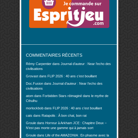
COMMENTAIRES RÉCENTS
Rémy Carpentier
dans
Journal d’auteur : Near l’echo des
civilisations
Grovast
dans
FLIP 2026 : 40 ans c’est bouillant
Doc.Fusion
dans
Journal d’auteur : Near l’echo des
civilisations
atom
dans
Forbidden Stars réimaginé dans le mythe de
Cthulhu
morlockbob
dans
FLIP 2026 : 40 ans c’est bouillant
cats
dans
Ratapolis : À bon chat, bon rat
Groule
dans
Horreur à Arkham JCE : Chapitre Deux –
N’est pas morte une gamme qui à jamais sort
Groule
dans
Life of the AMAZONIA : En phasme avec la