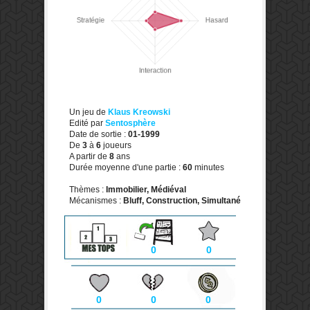
Un jeu de
Klaus Kreowski
Edité par
Sentosphère
Date de sortie :
01-1999
De
3
à
6
joueurs
A partir de
8
ans
Durée moyenne d'une partie :
60
minutes
Thèmes :
Immobilier, Médiéval
Mécanismes :
Bluff, Construction, Simultané
0
0
0
0
0