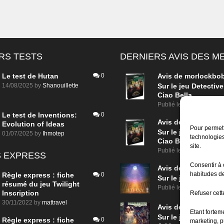
RS TESTS
DERNIERS AVIS DES 
Le test de Hutan
0
Avis de
morlockbo
14/08/2025
by
Shanouillette
Sur le jeu Detective
Ciao Bella
Publié le
il y a 1 jour
Le test de Inventions:
0
Avis de
morlockbo
Evolution of Ideas
Pour permett
Sur le jeu Detective
01/07/2025
by
Ihmotep
technologies
Ciao Bella
site.
Publié le
il y a 1 jour
 EXPRESS
Consentir à 
Avis de
morlockbo
habitudes de
Règle express : fiche
0
Sur le jeu Aeterna
résumé du jeu Twilight
Publié le
il y a 2 jours
Inscription
Refuser cette
30/11/2022
by
mattravel
Avis de
groule
Etant fortem
Sur le jeu Horreur à
Règle express : fiche
0
marketing, p