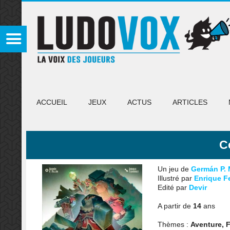
ACCUEIL
JEUX
ACTUS
ARTICLES
C
Un jeu de
Germán P. 
Illustré par
Enrique F
Edité par
Devir
A partir de
14
ans
Thèmes :
Aventure, 