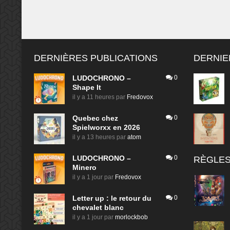
DERNIÈRES PUBLICATIONS
DERNIE
LUDOCHRONO –
0
Shape It
il y a 11 heures
par
Fredovox
Quebec chez
0
Spielworxx en 2026
il y a 13 heures
par
atom
LUDOCHRONO –
0
RÈGLES
Minero
il y a 1 jour
par
Fredovox
Letter up : le retour du
0
chevalet blanc
il y a 1 jour
par
morlockbob