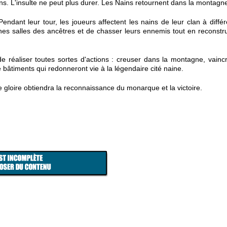
ains. L'insulte ne peut plus durer. Les Nains retournent dans la montagn
endant leur tour, les joueurs affectent les nains de leur clan à diffé
nnes salles des ancêtres et de chasser leurs ennemis tout en reconstr
de réaliser toutes sortes d'actions : creuser dans la montagne, vainc
e bâtiments qui redonneront vie à la légendaire cité naine.
de gloire obtiendra la reconnaissance du monarque et la victoire.