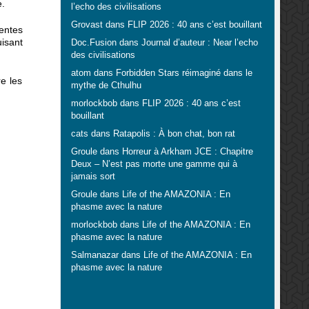
e.
l’echo des civilisations
Grovast
dans
FLIP 2026 : 40 ans c’est bouillant
rentes
uisant
Doc.Fusion
dans
Journal d’auteur : Near l’echo
des civilisations
atom
dans
Forbidden Stars réimaginé dans le
re les
mythe de Cthulhu
morlockbob
dans
FLIP 2026 : 40 ans c’est
bouillant
cats
dans
Ratapolis : À bon chat, bon rat
Groule
dans
Horreur à Arkham JCE : Chapitre
Deux – N’est pas morte une gamme qui à
jamais sort
Groule
dans
Life of the AMAZONIA : En
phasme avec la nature
morlockbob
dans
Life of the AMAZONIA : En
phasme avec la nature
Salmanazar
dans
Life of the AMAZONIA : En
phasme avec la nature