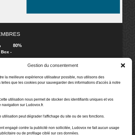
MEMBRES
80%
b
 Box -
Gestion du consentement
80%
b
re la meilleure expérience utilisateur possible, nus utilisons des
 Box -
 telles que les cookies pour sauvegarder des informations d'accès à notre
cette utilisation nous permet de stocker des identifiants uniques et vos
70%
b
 navigation sur Ludovox.fr.
 utilisation peut dégrader l'affichage du site ou de ses fonctions.
80%
ent engagé contre la publicité non sollicitée, Ludovox ne fait aucun usage
ublicitaire ou de profilage ciblé sur ces données.