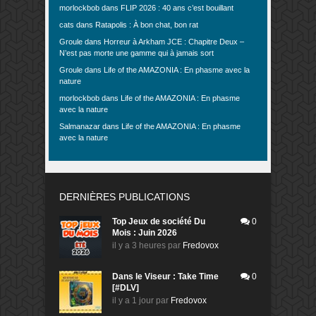
morlockbob
dans
FLIP 2026 : 40 ans c’est bouillant
cats
dans
Ratapolis : À bon chat, bon rat
Groule
dans
Horreur à Arkham JCE : Chapitre Deux –
N’est pas morte une gamme qui à jamais sort
Groule
dans
Life of the AMAZONIA : En phasme avec la
nature
morlockbob
dans
Life of the AMAZONIA : En phasme
avec la nature
Salmanazar
dans
Life of the AMAZONIA : En phasme
avec la nature
DERNIÈRES PUBLICATIONS
Top Jeux de société Du
0
Mois : Juin 2026
il y a 3 heures
par
Fredovox
Dans le Viseur : Take Time
0
[#DLV]
il y a 1 jour
par
Fredovox