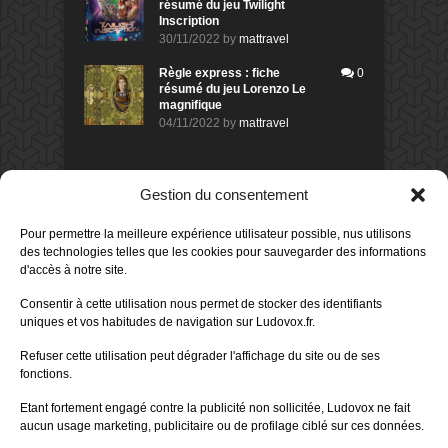
résumé du jeu Twilight
Inscription
30/11/2022
by
mattravel
Règle express : fiche
0
résumé du jeu Lorenzo Le
magnifique
04/11/2022
by
mattravel
DERNIERS AVIS DES MEMBRES
Gestion du consentement
60%
Avis de
morlockbob
Pour permettre la meilleure expérience utilisateur possible, nus utilisons
Sur le jeu Collect!
des technologies telles que les cookies pour sauvegarder des informations
Publié le
il y a 1 jour
d'accès à notre site.
80%
Avis de
morlockbob
Consentir à cette utilisation nous permet de stocker des identifiants
Sur le jeu Detective Box - Ciao
uniques et vos habitudes de navigation sur Ludovox.fr.
Bella
Publié le
il y a 3 jours
Refuser cette utilisation peut dégrader l'affichage du site ou de ses
fonctions.
80%
Avis de
morlockbob
Sur le jeu Detective Box - Ciao
Etant fortement engagé contre la publicité non sollicitée, Ludovox ne fait
Bella
aucun usage marketing, publicitaire ou de profilage ciblé sur ces données.
Publié le
il y a 3 jours