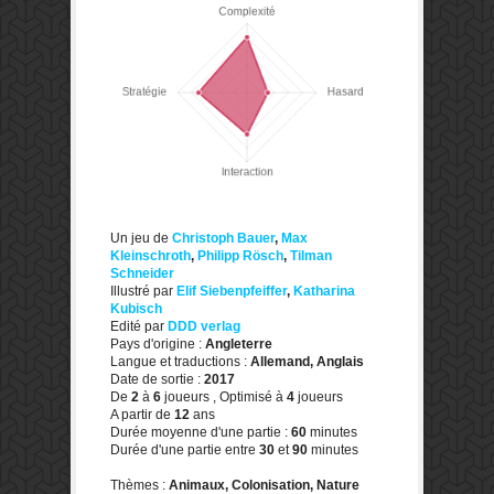
Un jeu de
Christoph Bauer
,
Max
Kleinschroth
,
Philipp Rösch
,
Tilman
Schneider
Illustré par
Elif Siebenpfeiffer
,
Katharina
Kubisch
Edité par
DDD verlag
Pays d'origine :
Angleterre
Langue et traductions :
Allemand, Anglais
Date de sortie :
2017
De
2
à
6
joueurs , Optimisé à
4
joueurs
A partir de
12
ans
Durée moyenne d'une partie :
60
minutes
Durée d'une partie entre
30
et
90
minutes
Thèmes :
Animaux, Colonisation, Nature