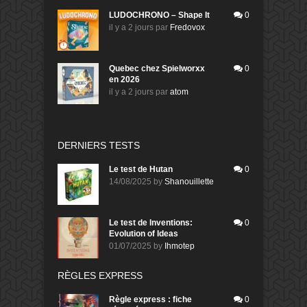
LUDOCHRONO – Shape It
0
il y a 2 jours
par
Fredovox
Quebec chez Spielworxx
0
en 2026
il y a 2 jours
par
atom
DERNIERS TESTS
Le test de Hutan
0
14/08/2025
by
Shanouillette
Le test de Inventions:
0
Evolution of Ideas
01/07/2025
by
Ihmotep
RÈGLES EXPRESS
Règle express : fiche
0