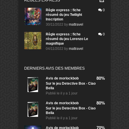
RÈGLES EXPRESS
Règle express : fiche
0
résumé du jeu Twilight
Inscription
30/11/2022
by
mattravel
Règle express : fiche
0
résumé du jeu Lorenzo Le
magnifique
04/11/2022
by
mattravel
DERNIERS AVIS DES MEMBRES
80%
Avis de
morlockbob
Sur le jeu Detective Box - Ciao
Bella
Publié le
il y a 1 jour
80%
Avis de
morlockbob
Sur le jeu Detective Box - Ciao
Bella
Publié le
il y a 1 jour
70%
Avis de
morlockbob