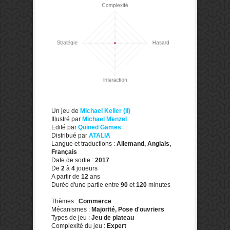
Un jeu de
Michael Keller (II)
Illustré par
Michael Menzel
Edité par
Quined Games
Distribué par
ATALIA
Langue et traductions :
Allemand, Anglais,
Français
Date de sortie :
2017
De
2
à
4
joueurs
A partir de
12
ans
Durée d'une partie entre
90
et
120
minutes
Thèmes :
Commerce
Mécanismes :
Majorité, Pose d'ouvriers
Types de jeu :
Jeu de plateau
Complexité du jeu :
Expert