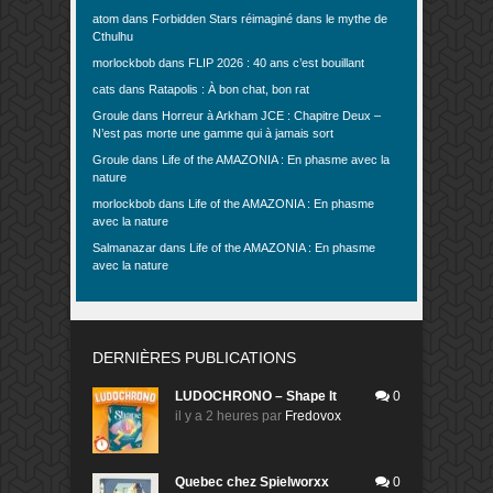
atom
dans
Forbidden Stars réimaginé dans le mythe de
Cthulhu
morlockbob
dans
FLIP 2026 : 40 ans c’est bouillant
cats
dans
Ratapolis : À bon chat, bon rat
Groule
dans
Horreur à Arkham JCE : Chapitre Deux –
N’est pas morte une gamme qui à jamais sort
Groule
dans
Life of the AMAZONIA : En phasme avec la
nature
morlockbob
dans
Life of the AMAZONIA : En phasme
avec la nature
Salmanazar
dans
Life of the AMAZONIA : En phasme
avec la nature
DERNIÈRES PUBLICATIONS
LUDOCHRONO – Shape It
0
il y a 2 heures
par
Fredovox
Quebec chez Spielworxx
0