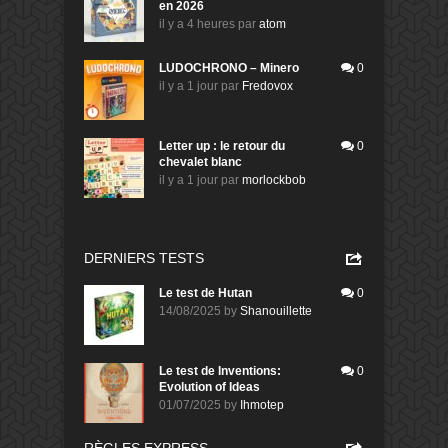
en 2026
il y a 4 heures
par
atom
LUDOCHRONO – Minero
0
il y a 1 jour
par
Fredovox
Letter up : le retour du
0
chevalet blanc
il y a 1 jour
par
morlockbob
DERNIERS TESTS
Le test de Hutan
0
14/08/2025
by
Shanouillette
Le test de Inventions:
0
Evolution of Ideas
01/07/2025
by
Ihmotep