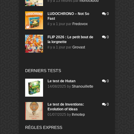
il y a 13 heures
par
morlockbob
LUDOCHRONO – Not So
0
Fast
il y a 1 jour
par
Fredovox
FLIP 2026 : Le petit bout de
0
la lorgnette
il y a 1 jour
par
Grovast
DERNIERS TESTS
Le test de Hutan
0
14/08/2025
by
Shanouillette
Le test de Inventions:
0
Evolution of Ideas
01/07/2025
by
Ihmotep
RÈGLES EXPRESS