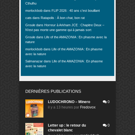
Cthulhu
morlockbob
dans
FLIP 2026 : 40 ans c’est bouillant
cats
dans
Ratapolis : À bon chat, bon rat
Groule
dans
Horreur à Arkham JCE : Chapitre Deux –
N’est pas morte une gamme qui à jamais sort
Groule
dans
Life of the AMAZONIA : En phasme avec la
nature
morlockbob
dans
Life of the AMAZONIA : En phasme
avec la nature
Salmanazar
dans
Life of the AMAZONIA : En phasme
avec la nature
DERNIÈRES PUBLICATIONS
LUDOCHRONO – Minero
0
il y a 13 heures
par
Fredovox
Letter up : le retour du
0
chevalet blanc