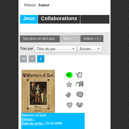
Rôle(s) :
Auteur
Jeux
Collaborations
Publications
Forums
Ses jeux en tant que :
Tous
( 1 )
Auteur
( 1 )
Trier par
Titre du jeu
Ascendant
<<
<
1
0%
Warriors of God
Editeur :
Date de sortie :
01-01-2008