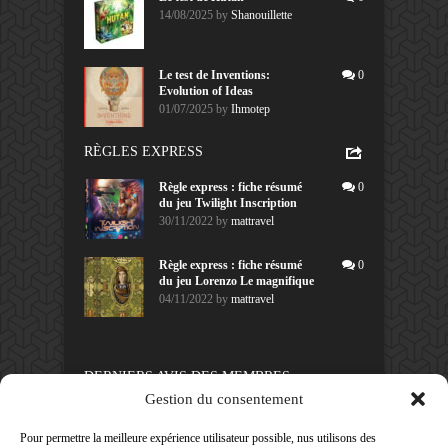
14/08/2025
by
Shanouillette
Le test de Inventions:
0
Evolution of Ideas
01/07/2025
by
Ihmotep
RÈGLES EXPRESS
Règle express : fiche résumé
0
du jeu Twilight Inscription
30/11/2022
by
mattravel
Règle express : fiche résumé
0
du jeu Lorenzo Le magnifique
04/11/2022
by
mattravel
DERNIERS AVIS DES MEMBRES
Gestion du consentement
60%
Avis de
morlockbob
Sur le jeu Collect!
Pour permettre la meilleure expérience utilisateur possible, nus utilisons des