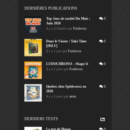
DERNIÈRES PUBLICATIONS
Top Jeux de société Du Mois :
0
Juin 2026
il y a 22 heures
par
Fredovox
Dans le Viseur : Take Time
0
[#DLV]
il y a 1 jour
par
Fredovox
LUDOCHRONO – Shape It
0
il y a 2 jours
par
Fredovox
Quebec chez Spielworxx en
0
2026
il y a 3 jours
par
atom
DERNIERS TESTS
Le test de Hutan
0