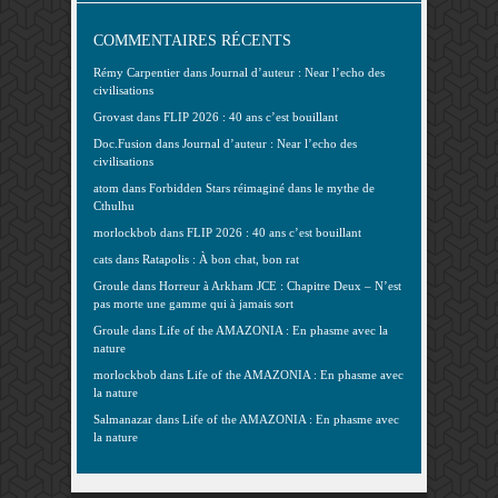
COMMENTAIRES RÉCENTS
Rémy Carpentier
dans
Journal d’auteur : Near l’echo des
civilisations
Grovast
dans
FLIP 2026 : 40 ans c’est bouillant
Doc.Fusion
dans
Journal d’auteur : Near l’echo des
civilisations
atom
dans
Forbidden Stars réimaginé dans le mythe de
Cthulhu
morlockbob
dans
FLIP 2026 : 40 ans c’est bouillant
cats
dans
Ratapolis : À bon chat, bon rat
Groule
dans
Horreur à Arkham JCE : Chapitre Deux – N’est
pas morte une gamme qui à jamais sort
Groule
dans
Life of the AMAZONIA : En phasme avec la
nature
morlockbob
dans
Life of the AMAZONIA : En phasme avec
la nature
Salmanazar
dans
Life of the AMAZONIA : En phasme avec
la nature