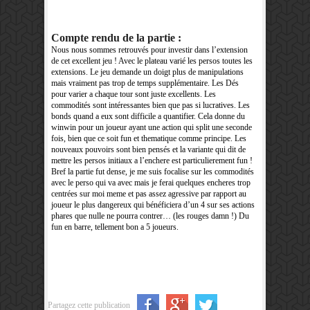
Compte rendu de la partie :
Nous nous sommes retrouvés pour investir dans l’extension
de cet excellent jeu ! Avec le plateau varié les persos toutes les
extensions. Le jeu demande un doigt plus de manipulations
mais vraiment pas trop de temps supplémentaire. Les Dés
pour varier a chaque tour sont juste excellents. Les
commodités sont intéressantes bien que pas si lucratives. Les
bonds quand a eux sont difficile a quantifier. Cela donne du
winwin pour un joueur ayant une action qui split une seconde
fois, bien que ce soit fun et thematique comme principe. Les
nouveaux pouvoirs sont bien pensés et la variante qui dit de
mettre les persos initiaux a l’enchere est particulierement fun !
Bref la partie fut dense, je me suis focalise sur les commodités
avec le perso qui va avec mais je ferai quelques encheres trop
centrées sur moi meme et pas assez agressive par rapport au
joueur le plus dangereux qui bénéficiera d’un 4 sur ses actions
phares que nulle ne pourra contrer… (les rouges damn !) Du
fun en barre, tellement bon a 5 joueurs.
Partagez cette publication