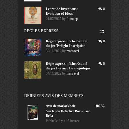
Le test de Inventions:
0
Evolution of Ideas
01/07/2025
by
Ihmotep
RÈGLES EXPRESS
Règle express : fiche résumé
0
du jeu Twilight Inscription
30/11/2022
by
mattravel
Règle express : fiche résumé
0
du jeu Lorenzo Le magnifique
04/11/2022
by
mattravel
DERNIERS AVIS DES MEMBRES
80%
Avis de
morlockbob
Sur le jeu Detective Box - Ciao
Bella
Publié le
il y a 15 heures