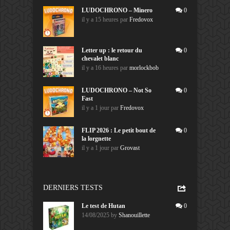
LUDOCHRONO – Minero
0
il y a 15 heures
par
Fredovox
Letter up : le retour du
0
chevalet blanc
il y a 16 heures
par
morlockbob
LUDOCHRONO – Not So
0
Fast
il y a 1 jour
par
Fredovox
FLIP 2026 : Le petit bout de
0
la lorgnette
il y a 1 jour
par
Grovast
DERNIERS TESTS
Le test de Hutan
0
14/08/2025
by
Shanouillette