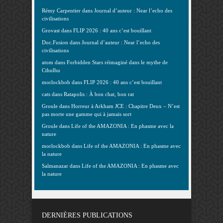
Rémy Carpentier
dans
Journal d’auteur : Near l’echo des
civilisations
Grovast
dans
FLIP 2026 : 40 ans c’est bouillant
Doc.Fusion
dans
Journal d’auteur : Near l’echo des
civilisations
atom
dans
Forbidden Stars réimaginé dans le mythe de
Cthulhu
morlockbob
dans
FLIP 2026 : 40 ans c’est bouillant
cats
dans
Ratapolis : À bon chat, bon rat
Groule
dans
Horreur à Arkham JCE : Chapitre Deux – N’est
pas morte une gamme qui à jamais sort
Groule
dans
Life of the AMAZONIA : En phasme avec la
nature
morlockbob
dans
Life of the AMAZONIA : En phasme avec
la nature
Salmanazar
dans
Life of the AMAZONIA : En phasme avec
la nature
DERNIÈRES PUBLICATIONS