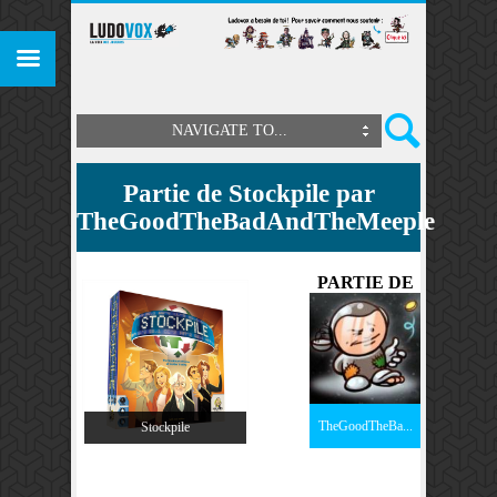
NAVIGATE TO...
Partie de Stockpile par
TheGoodTheBadAndTheMeeple
PARTIE DE
TheGoodTheBa...
Stockpile