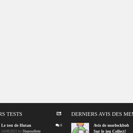
RS TESTS
DERNIERS AVIS DES M
Le test de Hutan
0
Avis de
morlockbob
14/08/2025
by
Shanouillette
Sur le jeu Collect!