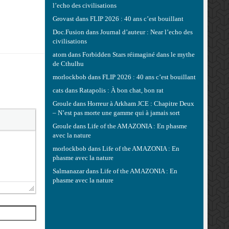
l’echo des civilisations
Grovast
dans
FLIP 2026 : 40 ans c’est bouillant
Doc.Fusion
dans
Journal d’auteur : Near l’echo des
civilisations
atom
dans
Forbidden Stars réimaginé dans le mythe
de Cthulhu
morlockbob
dans
FLIP 2026 : 40 ans c’est bouillant
cats
dans
Ratapolis : À bon chat, bon rat
Groule
dans
Horreur à Arkham JCE : Chapitre Deux
– N’est pas morte une gamme qui à jamais sort
Groule
dans
Life of the AMAZONIA : En phasme
avec la nature
morlockbob
dans
Life of the AMAZONIA : En
phasme avec la nature
Salmanazar
dans
Life of the AMAZONIA : En
phasme avec la nature