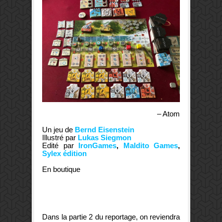
– Atom
Un jeu de
Bernd Eisenstein
Illustré par
Lukas Siegmon
Edité par
IronGames
,
Maldito Games
,
Sylex édition
En boutique
Dans la partie 2 du reportage, on reviendra