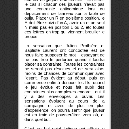
le cas si chacun des joueurs n’avait pas
une contrainte antinomique lors du
déplacement de l’anneau sur la table de
ouija. Placer un R en troisième position, le
E doit être suivi d’un A, avoir un et un seul
N mais pas en position 1 ou 2, etc toutes
ces lettres en trop qui viennent brouiller le
propos.
La sensation que Julien Prothière et
Baptiste Laurent ont concoctée est de
nous faire supposer le mot – essayant de
ne pas trop le perturber quand il faudra
placer sa contrainte. Toutes les contraintes
ne seront pas résolues et ce sera alors
moins de chances de communiquer avec
l’esprit. Pas évident au début, puis on
commence enfin à dénouer les fils, quand
le jeu évolue et nous fait subir des
contraintes plus complexes encore – oui, il
y a des enveloppes à ouvrir. Les
sensations évoluent au cours de la
campagne et avec de plus en plus
d’expérience, on pourra sentir quel joueur
est en train de pousser/tirer, vers où, et
dans quel but.
C’est un bel objet ludique qui côtoie le