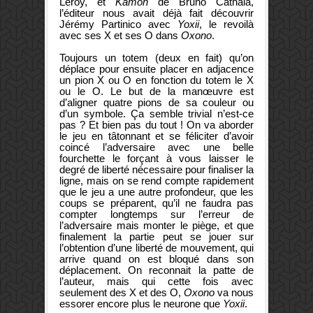
Leroy, et
Kamon
de Bruno Cathala,
l’éditeur nous avait déjà fait découvrir
Jérémy Partinico avec
Yoxii
, le revoilà
avec ses X et ses O dans
Oxono
.
Toujours un totem (deux en fait) qu’on
déplace pour ensuite placer en adjacence
un pion X ou O en fonction du totem le X
ou le O. Le but de la manœuvre est
d’aligner quatre pions de sa couleur ou
d’un symbole. Ça semble trivial n’est-ce
pas ? Et bien pas du tout ! On va aborder
le jeu en tâtonnant et se féliciter d’avoir
coincé l’adversaire avec une belle
fourchette le forçant à vous laisser le
degré de liberté nécessaire pour finaliser la
ligne, mais on se rend compte rapidement
que le jeu a une autre profondeur, que les
coups se préparent, qu’il ne faudra pas
compter longtemps sur l’erreur de
l’adversaire mais monter le piège, et que
finalement la partie peut se jouer sur
l’obtention d’une liberté de mouvement, qui
arrive quand on est bloqué dans son
déplacement. On reconnait la patte de
l’auteur, mais qui cette fois avec
seulement des X et des O,
Oxono
va nous
essorer encore plus le neurone que
Yoxii
.