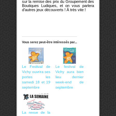
sur la remise des prix du Groupement des
Boutiques Ludiques, et on vous parlera
d’autres jeux découverts ! À très vite !
Vous serez peut-être intéressés par...
Le Festival de
Le festival de
Vichy ouvrira ses
Vichy aura bien
portes les
lieu dernier
samedi 18 et 19
week-end de
septembre
septembre
La revue de la