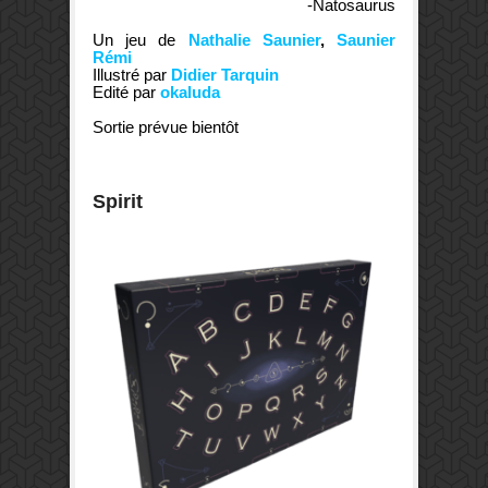
-Natosaurus
Un jeu de
Nathalie Saunier
,
Saunier
Rémi
Illustré par
Didier Tarquin
Edité par
okaluda
Sortie prévue bientôt
Spirit