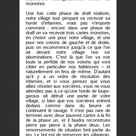
monstres.
Une fois cette phase de draft réalisée,
notre village tout pimpant va recevoir sa
horde d’infamies, mais pas n’importe
comment : encore dans une phase de
draft on va recevoir trois cartes monstres,
en choisir une pour notre village, et une
pour nos voisins de gauche et de droite,
puis on recommence jusqu’à ce que l’on
ait devant notre village nos six
abominations. C’est là que l’on va voir
toute la perfidie de nos voisins qui vont
cibler en particulier nos faiblesses – et
naturellement on fera de même. D’autant
qu’il y a un ordre de résolution des
infamies, et si vous pensez que vous
alliez résister aux sorcières, vous ne vous
attendiez pas à ce qu’une horde de loups-
garous ait détruit une partie de votre
village, si bien que vos sorcières entrent
dedans comme dans du beurre et
continuent le ravage. Il n’est pas rare de
terminer avec deux pauvres cartes à la fin
de la phase un, et il faudra reconstruire
pierre par pierre à la phase deux. Les
renversements de situation font partie du
jeu. Le but est de préserver les villageois,