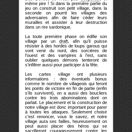
même pire ! Si dans la première partie du
jeu on construit son petit village, dans la
seconde on pourrit les villages des
adversaires afin de faire céder leurs
murailles et assister à leur destruction
dans un rire sardonique.
La toute première phase on édifie son
village par un
draft
, afin qu’il puisse
résister à des hordes de loups garous qui
vont venir du nord, des sorcières de
l’ouest et des vampires à l’est, sans
oublier quelques démons tenteront de
s’infiltrer aussi pour participer à la fête.
Les cartes village ont plusieurs
informations : des éventuels bonus
comme le nombre de villageois qui feront
les points de victoire en fin de partie (enfin
s’ils survivent), on a aussi des boucliers
contre les trois abominations dont on
parlait. Le placement et la construction de
notre village est donc important pour parer
à toutes les attaques. Seulement choisir
c’est renoncer, vous le savez, et notre
village aura ses failles, heureusement on
peut aussi placer des héros qui se
sacrifieront courageusement contre les