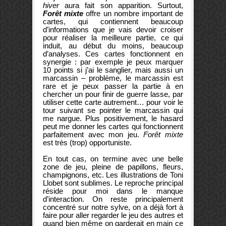
hiver
aura fait son apparition. Surtout,
Forêt mixte
offre un nombre important de
cartes, qui contiennent beaucoup
d’informations que je vais devoir croiser
pour réaliser la meilleure partie, ce qui
induit, au début du moins, beaucoup
d’analyses. Ces cartes fonctionnent en
synergie : par exemple je peux marquer
10 points si j’ai le sanglier, mais aussi un
marcassin – problème, le marcassin est
rare et je peux passer la partie à en
chercher un pour finir de guerre lasse, par
utiliser cette carte autrement… pour voir le
tour suivant se pointer le marcassin qui
me nargue. Plus positivement, le hasard
peut me donner les cartes qui fonctionnent
parfaitement avec mon jeu.
Forêt mixte
est très (trop) opportuniste.
En tout cas, on termine avec une belle
zone de jeu, pleine de papillons, fleurs,
champignons, etc. Les illustrations de Toni
Llobet sont sublimes. Le reproche principal
réside pour moi dans le manque
d’interaction. On reste principalement
concentré sur notre sylve, on a déjà fort à
faire pour aller regarder le jeu des autres et
quand bien même on garderait en main ce