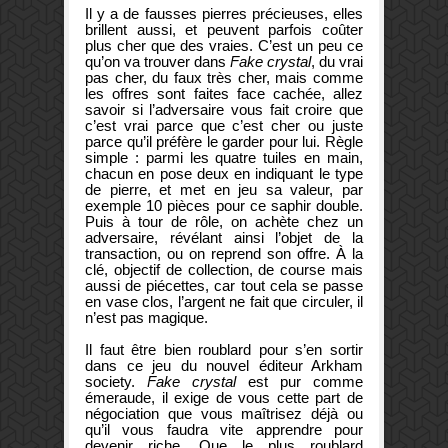
Il y a de fausses pierres précieuses, elles
brillent aussi, et peuvent parfois coûter
plus cher que des vraies. C’est un peu ce
qu’on va trouver dans
Fake crystal
, du vrai
pas cher, du faux très cher, mais comme
les offres sont faites face cachée, allez
savoir si l’adversaire vous fait croire que
c’est vrai parce que c’est cher ou juste
parce qu’il préfère le garder pour lui. Règle
simple : parmi les quatre tuiles en main,
chacun en pose deux en indiquant le type
de pierre, et met en jeu sa valeur, par
exemple 10 pièces pour ce saphir double.
Puis à tour de rôle, on achète chez un
adversaire, révélant ainsi l’objet de la
transaction, ou on reprend son offre. À la
clé, objectif de collection, de course mais
aussi de piécettes, car tout cela se passe
en vase clos, l’argent ne fait que circuler, il
n’est pas magique.
Il faut être bien roublard pour s’en sortir
dans ce jeu du nouvel éditeur Arkham
society.
Fake crystal
est pur comme
émeraude, il exige de vous cette part de
négociation que vous maîtrisez déjà ou
qu’il vous faudra vite apprendre pour
devenir riche. Que le plus roublard