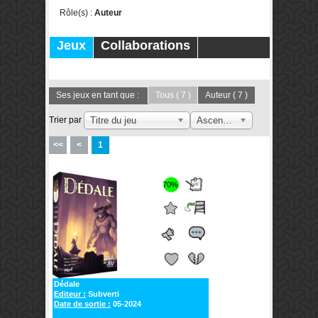
Rôle(s) :
Auteur
Jeux
Collaborations
Publications
Forums
Ses jeux en tant que :
Tous
( 7 )
Auteur
( 7 )
Trier par
Titre du jeu
Ascendant
<<
<
1
70%
Dédale
Editeur :
Subverti
Date de sortie :
05-2024