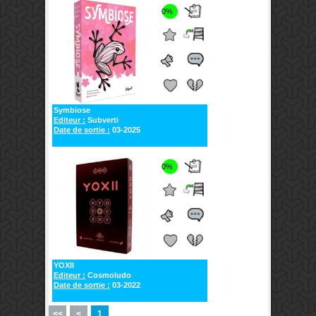
0%
Symbiose
Editeur :
Subverti
Date de sortie :
03-2025
0%
YOXII
Editeur :
Cosmoludo
Date de sortie :
03-2022
<<
<
1