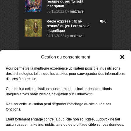
résumé du jeu Twilight
Inscription
30/11/2022
by
mattravel
Règle express : fiche
0
résumé du jeu Lorenzo Le
magnifique
04/11/2022
by
mattravel
DERNIERS AVIS DES MEMBRES
Gestion du consentement
60%
Avis de
morlockbob
Pour permettre la meilleure expérience utilisateur possible, nus utilisons
Sur le jeu Collect!
des technologies telles que les cookies pour sauvegarder des informations
Publié le
il y a 2 jours
d'accès à notre site.
80%
Avis de
morlockbob
Consentir à cette utilisation nous permet de stocker des identifiants
Sur le jeu Detective Box - Ciao
uniques et vos habitudes de navigation sur Ludovox.fr.
Bella
Publié le
il y a 3 jours
Refuser cette utilisation peut dégrader l'affichage du site ou de ses
fonctions.
80%
Avis de
morlockbob
Sur le jeu Detective Box - Ciao
Etant fortement engagé contre la publicité non sollicitée, Ludovox ne fait
Bella
aucun usage marketing, publicitaire ou de profilage ciblé sur ces données.
Publié le
il y a 3 jours