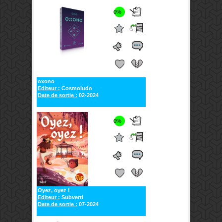
0%
oxono
Editeur :
Cosmoludo
Date de sortie :
02-2024
0%
Oyez, oyez !
Editeur :
Subverti
Date de sortie :
07-2024