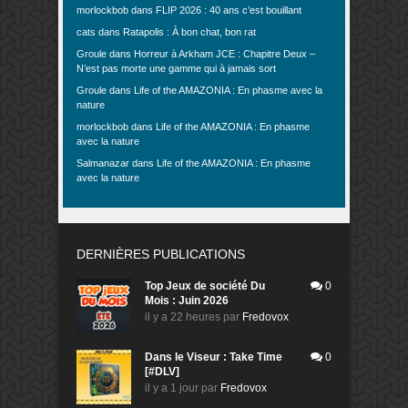
morlockbob
dans
FLIP 2026 : 40 ans c’est bouillant
cats
dans
Ratapolis : À bon chat, bon rat
Groule
dans
Horreur à Arkham JCE : Chapitre Deux –
N’est pas morte une gamme qui à jamais sort
Groule
dans
Life of the AMAZONIA : En phasme avec la
nature
morlockbob
dans
Life of the AMAZONIA : En phasme
avec la nature
Salmanazar
dans
Life of the AMAZONIA : En phasme
avec la nature
DERNIÈRES PUBLICATIONS
Top Jeux de société Du
0
Mois : Juin 2026
il y a 22 heures
par
Fredovox
Dans le Viseur : Take Time
0
[#DLV]
il y a 1 jour
par
Fredovox