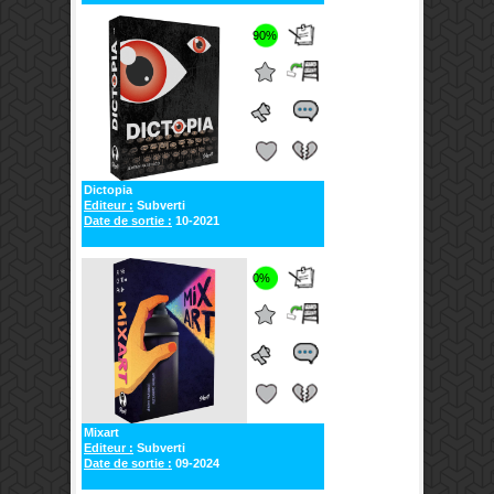
90%
Dictopia
Editeur :
Subverti
Date de sortie :
10-2021
0%
Mixart
Editeur :
Subverti
Date de sortie :
09-2024