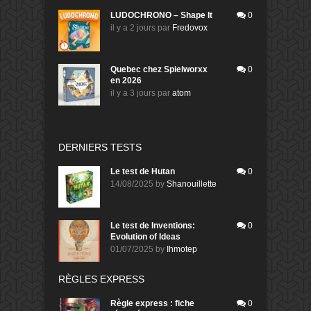
LUDOCHRONO – Shape It
0
il y a 2 jours
par
Fredovox
Quebec chez Spielworxx
0
en 2026
il y a 3 jours
par
atom
DERNIERS TESTS
Le test de Hutan
0
14/08/2025
by
Shanouillette
Le test de Inventions:
0
Evolution of Ideas
01/07/2025
by
Ihmotep
RÈGLES EXPRESS
Règle express : fiche
0