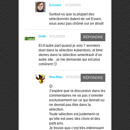
Grovast
07/12/2015
Surtout vu que la plupart des
sélectionnés datent de cet Essen,
vous avez pas chômé oui on dirait!
DoM
07/12/2015
RÉPONDRE
Et d’autre part quand je vois 7 wonders
duel dans la sélection kubenbois, et time
stories dans la sélection ameritrash d’un
autre site…je me demande qui est plus
cohérent 🙂
Sha-Man
07/12/2015
RÉPONDRE
😉
J’espère que la discussion dans les
commentaires ne va pas s’orienter
exclusivement sur ce qui devrait ou
ne devrait pas être dans la
sélection.
Toute sélection est justement ce
qu’elle est avec des choix et des
parti-pris.
Je trouve que c’est très intéressant