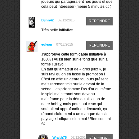
joueurs qui partageraient nos goûts et que
cela peut intéresser (même 5 minutes 🙂 )
Djinn42
07/12/2015
RÉPONDRE
Très belle initiative.
eolean
07/12/2015
RÉPONDRE
J’approuve cette formidable initiative à
100% ! Aussi bien sur le fond que sur la
forme ! Bravo !
En tant qu’amateur de « gros jeux », je
suis ravi qu’on en fasse la promotion !
C’est en effet un genre toujours présent
mais rarement mis sur le devant de la
scène. Les prix comme l’as d’or ou même
le spiel maintenant sont devenu
mainframe pour la démocratisation de
notre hobby, mais pour tout ceux qui
souhaitent approfondir ou découvrir, ça
répond clairement à un manque dans le
paysage ludique selon moi ! Bien content
🙂
Wraith75
07/12/2015
RÉPONDRE