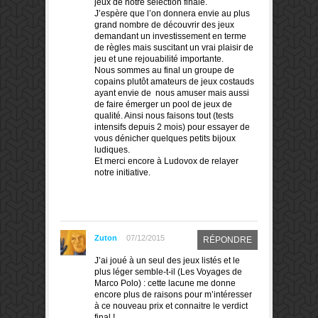
jeux de notre sélection finale.
J’espère que l’on donnera envie au plus
grand nombre de découvrir des jeux
demandant un investissement en terme
de règles mais suscitant un vrai plaisir de
jeu et une rejouabilité importante.
Nous sommes au final un groupe de
copains plutôt amateurs de jeux costauds
ayant envie de nous amuser mais aussi
de faire émerger un pool de jeux de
qualité. Ainsi nous faisons tout (tests
intensifs depuis 2 mois) pour essayer de
vous dénicher quelques petits bijoux
ludiques.
Et merci encore à Ludovox de relayer
notre initiative.
Zuton
07/12/2015
RÉPONDRE
J’ai joué à un seul des jeux listés et le
plus léger semble-t-il (Les Voyages de
Marco Polo) : cette lacune me donne
encore plus de raisons pour m’intéresser
à ce nouveau prix et connaitre le verdict
final !