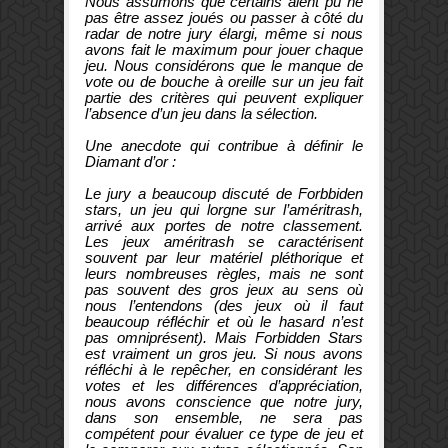
Nous assumons que certains aient pu ne
pas être assez joués ou passer à côté du
radar de notre jury élargi, même si nous
avons fait le maximum pour jouer chaque
jeu. Nous considérons que le manque de
vote ou de bouche à oreille sur un jeu fait
partie des critères qui peuvent expliquer
l’absence d’un jeu dans la sélection.
Une anecdote qui contribue à définir le
Diamant d’or :
Le jury a beaucoup discuté de Forbbiden
stars, un jeu qui lorgne sur l’améritrash,
arrivé aux portes de notre classement.
Les jeux améritrash se caractérisent
souvent par leur matériel pléthorique et
leurs nombreuses règles, mais ne sont
pas souvent des gros jeux au sens où
nous l’entendons (des jeux où il faut
beaucoup réfléchir et où le hasard n’est
pas omniprésent). Mais Forbidden Stars
est vraiment un gros jeu. Si nous avons
réfléchi à le repêcher, en considérant les
votes et les différences d’appréciation,
nous avons conscience que notre jury,
dans son ensemble, ne sera pas
compétent pour évaluer ce type de jeu et