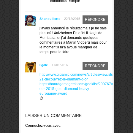
confondus. Simple.
Shanouillette
22/12/2015
RÉPONDRE
j’avais annoncé le résultat mais je ne sais
plus où ! #alzheimer En effet il s’agit de
Mombasa, et j’ai demandé quelques
commentaires à Martin Vidberg mais pour
le moment il m’a avoué manquer de
temps pour le faire …
6gale
17/01/2016
RÉPONDRE
http://www.gigamic.com/news/articles/view/slug/jour-
21-decouvrez-le-diamant-d-or
https://boardgamegeek.com/geeklist/200767/diamant-
dor-2015-gold-diamond-heavy-
eurogame-award
😉
LAISSER UN COMMENTAIRE
Connectez-vous avec: