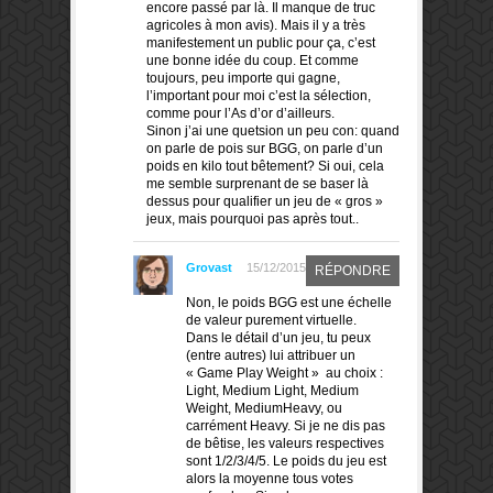
encore passé par là. Il manque de truc
agricoles à mon avis). Mais il y a très
manifestement un public pour ça, c’est
une bonne idée du coup. Et comme
toujours, peu importe qui gagne,
l’important pour moi c’est la sélection,
comme pour l’As d’or d’ailleurs.
Sinon j’ai une quetsion un peu con: quand
on parle de pois sur BGG, on parle d’un
poids en kilo tout bêtement? Si oui, cela
me semble surprenant de se baser là
dessus pour qualifier un jeu de « gros »
jeux, mais pourquoi pas après tout..
Grovast
15/12/2015
RÉPONDRE
Non, le poids BGG est une échelle
de valeur purement virtuelle.
Dans le détail d’un jeu, tu peux
(entre autres) lui attribuer un
« Game Play Weight » au choix :
Light, Medium Light, Medium
Weight, MediumHeavy, ou
carrément Heavy. Si je ne dis pas
de bêtise, les valeurs respectives
sont 1/2/3/4/5. Le poids du jeu est
alors la moyenne tous votes