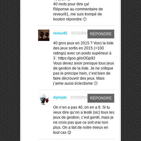
40 mots pour dire ça!
Réponse au commentaire de
reveur81, me suis trompé de
bouton répondre 🙂
reveur81
07/12/2015
RÉPONDRE
40 gros jeux en 2015 ? Voici la liste
des jeux sortis en 2015 (+100
ratings) avec un poids supérieur à
3 : https://goo.gl/oOGp92
Vous devez avoir presque tous jeux
de gestion de la liste. Je ne critique
pas le principe hein, c’est bien de
faire décrouvrir des jeux. Mais
j’aime aussi éclectisme 🙂
diplojak
07/12/2015
RÉPONDRE
On n’en a pas 40, on en a 8. Si tu
veux dire qu’on a testé (sic) tous les
jeux de gestion, c’est gentil, mais je
ne crois pas que ce soit vrai non
plus. On a fait de notre mieux en
tout cas 😉