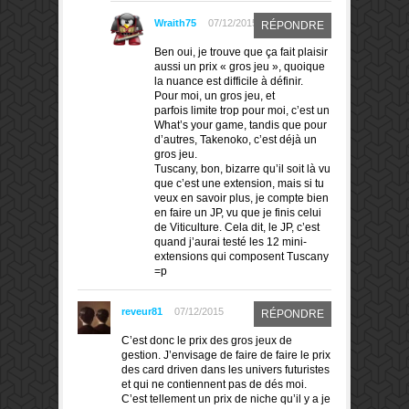
Wraith75
07/12/2015
RÉPONDRE
Ben oui, je trouve que ça fait plaisir
aussi un prix « gros jeu », quoique
la nuance est difficile à définir.
Pour moi, un gros jeu, et
parfois limite trop pour moi, c’est un
What’s your game, tandis que pour
d’autres, Takenoko, c’est déjà un
gros jeu.
Tuscany, bon, bizarre qu’il soit là vu
que c’est une extension, mais si tu
veux en savoir plus, je compte bien
en faire un JP, vu que je finis celui
de Viticulture. Cela dit, le JP, c’est
quand j’aurai testé les 12 mini-
extensions qui composent Tuscany
=p
reveur81
07/12/2015
RÉPONDRE
C’est donc le prix des gros jeux de
gestion. J’envisage de faire de faire le prix
des card driven dans les univers futuristes
et qui ne contiennent pas de dés moi.
C’est tellement un prix de niche qu’il y a je