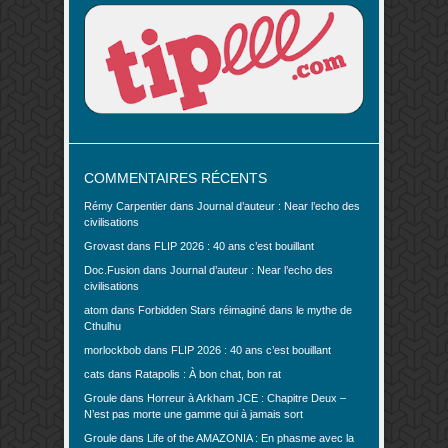
COMMENTAIRES RÉCENTS
Rémy Carpentier
dans
Journal d’auteur : Near l’echo des
civilisations
Grovast
dans
FLIP 2026 : 40 ans c’est bouillant
Doc.Fusion
dans
Journal d’auteur : Near l’echo des
civilisations
atom
dans
Forbidden Stars réimaginé dans le mythe de
Cthulhu
morlockbob
dans
FLIP 2026 : 40 ans c’est bouillant
cats
dans
Ratapolis : À bon chat, bon rat
Groule
dans
Horreur à Arkham JCE : Chapitre Deux –
N’est pas morte une gamme qui à jamais sort
Groule
dans
Life of the AMAZONIA : En phasme avec la