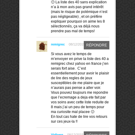
🙂 La liste des 40 sans explication
n’a à mon avis pas grand intérêt
(mais le risque de polémique n’est
pas négligeable) , et on préfère
expliquer pourquoi on aime les 8
sélectionnés, ça va déjà nous
prendre pas mal de temps!
remigrec
08/12/2015
RÉPONDRE
Si vous avez le temps de
m’envoyer en prive la liste des 40 a
remigrec chez yahoo en france j’en
serais fort aise. C’est
essentiellement pour avoir le plaisir
de lire des regles de jeux
susceptibles de me plaire que je
n’aurais pas pense a aller voir.
Vous pouvez toujours me repondre
que l’ecremage a deja ete fait par
vos soins avec cette liste reduite de
8 mais j’ai un peu de temps pour
ma curiosite mal placee 🙂
En tout cas hate de lire vos retours
sur ces jeux-la !!
Vidberg
08/12/2015