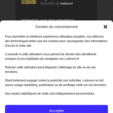
04/11/2022
by
mattravel
DERNIERS AVIS DES MEMBRES
Gestion du consentement
60%
Avis de
morlockbob
Sur le jeu Collect!
Pour permettre la meilleure expérience utilisateur possible, nus utilisons
Publié le
il y a 1 jour
des technologies telles que les cookies pour sauvegarder des informations
d'accès à notre site.
80%
Avis de
morlockbob
Sur le jeu Detective Box - Ciao
Consentir à cette utilisation nous permet de stocker des identifiants
Bella
uniques et vos habitudes de navigation sur Ludovox.fr.
Publié le
il y a 3 jours
Refuser cette utilisation peut dégrader l'affichage du site ou de ses
80%
Avis de
morlockbob
fonctions.
Sur le jeu Detective Box - Ciao
Bella
Etant fortement engagé contre la publicité non sollicitée, Ludovox ne fait
Publié le
il y a 3 jours
aucun usage marketing, publicitaire ou de profilage ciblé sur ces données.
70%
Avis de
morlockbob
Nos seules statistiques de visite sont intégralement anonymisées.
Sur le jeu Aeterna
Publié le
il y a 4 jours
Accepter
Tous les avis