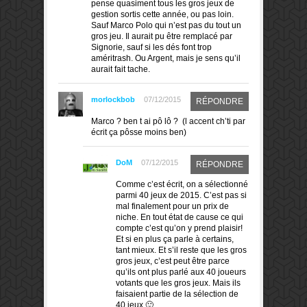
pense quasiment tous les gros jeux de
gestion sortis cette année, ou pas loin.
Sauf Marco Polo qui n’est pas du tout un
gros jeu. Il aurait pu être remplacé par
Signorie, sauf si les dés font trop
améritrash. Ou Argent, mais je sens qu’il
aurait fait tache.
morlockbob
07/12/2015
RÉPONDRE
Marco ? ben t ai pô lô ? (l accent ch’ti par
écrit ça pôsse moins ben)
DoM
07/12/2015
RÉPONDRE
Comme c’est écrit, on a sélectionné
parmi 40 jeux de 2015. C’est pas si
mal finalement pour un prix de
niche. En tout état de cause ce qui
compte c’est qu’on y prend plaisir!
Et si en plus ça parle à certains,
tant mieux. Et s’il reste que les gros
gros jeux, c’est peut être parce
qu’ils ont plus parlé aux 40 joueurs
votants que les gros jeux. Mais ils
faisaient partie de la sélection de
40 jeux 🙂