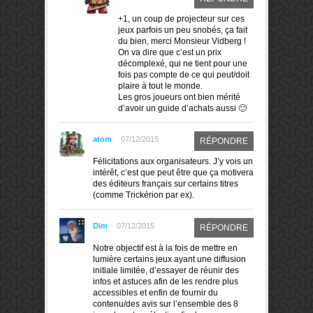
+1, un coup de projecteur sur ces
jeux parfois un peu snobés, ça fait
du bien, merci Monsieur Vidberg !
On va dire que c’est un prix
décomplexé, qui ne tient pour une
fois pas compte de ce qui peut/doit
plaire à tout le monde.
Les gros joueurs ont bien mérité
d’avoir un guide d’achats aussi 🙂
atom
07/12/2015
RÉPONDRE
Félicitations aux organisateurs. J’y vois un
intérêt, c’est que peut être que ça motivera
des éditeurs français sur certains titres
(comme Trickérion par ex).
Dim
07/12/2015
RÉPONDRE
Notre objectif est à la fois de mettre en
lumière certains jeux ayant une diffusion
initiale limitée, d’essayer de réunir des
infos et astuces afin de les rendre plus
accessibles et enfin de fournir du
contenu/des avis sur l’ensemble des 8