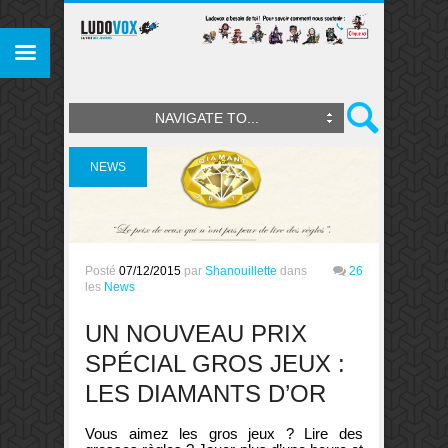
NAVIGATE TO...
NEWS
Posté
07/12/2015
par
Shanouillette
dans
26
les
News
UN NOUVEAU PRIX
SPÉCIAL GROS JEUX :
LES DIAMANTS D’OR
Vous aimez les gros jeux ? Lire des