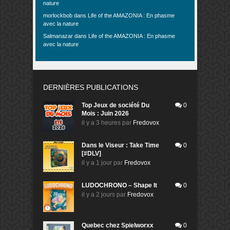
nature
morlockbob
dans
Life of the AMAZONIA : En phasme
avec la nature
Salmanazar
dans
Life of the AMAZONIA : En phasme
avec la nature
DERNIÈRES PUBLICATIONS
Top Jeux de société Du
0
Mois : Juin 2026
il y a 3 heures
par
Fredovox
Dans le Viseur : Take Time
0
[#DLV]
il y a 1 jour
par
Fredovox
LUDOCHRONO – Shape It
0
il y a 2 jours
par
Fredovox
Quebec chez Spielworxx
0