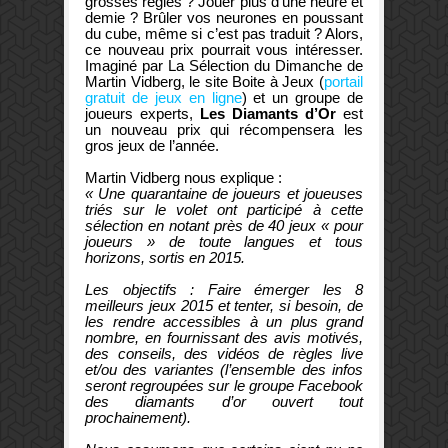
grosses règles ? Jouer plus d’une heure et
demie ? Brûler vos neurones en poussant
du cube, même si c’est pas traduit ? Alors,
ce nouveau prix pourrait vous intéresser.
Imaginé par La Sélection du Dimanche de
Martin Vidberg, le site Boite à Jeux (
portail
gratuit de jeux en ligne
) et un groupe de
joueurs experts,
Les Diamants d’Or
est
un nouveau prix qui récompensera les
gros jeux de l’année.
Martin Vidberg nous explique :
« Une quarantaine de joueurs et joueuses
triés sur le volet ont participé à cette
sélection en notant près de 40 jeux « pour
joueurs » de toute langues et tous
horizons, sortis en 2015.
Les objectifs :
Faire émerger les 8
meilleurs jeux 2015 et tenter, si besoin, de
les rendre accessibles à un plus grand
nombre, en fournissant des avis motivés,
des conseils, des vidéos de règles live
et/ou des variantes (l’ensemble des infos
seront regroupées sur le groupe Facebook
des diamants d’or ouvert tout
prochainement).