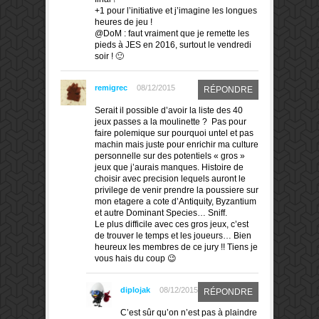
+1 pour l’initiative et j’imagine les longues
heures de jeu !
@DoM : faut vraiment que je remette les
pieds à JES en 2016, surtout le vendredi
soir ! 🙂
remigrec
08/12/2015
RÉPONDRE
Serait il possible d’avoir la liste des 40
jeux passes a la moulinette ? Pas pour
faire polemique sur pourquoi untel et pas
machin mais juste pour enrichir ma culture
personnelle sur des potentiels « gros »
jeux que j’aurais manques. Histoire de
choisir avec precision lequels auront le
privilege de venir prendre la poussiere sur
mon etagere a cote d’Antiquity, Byzantium
et autre Dominant Species… Sniff.
Le plus difficile avec ces gros jeux, c’est
de trouver le temps et les joueurs… Bien
heureux les membres de ce jury !! Tiens je
vous hais du coup 😉
diplojak
08/12/2015
RÉPONDRE
C’est sûr qu’on n’est pas à plaindre