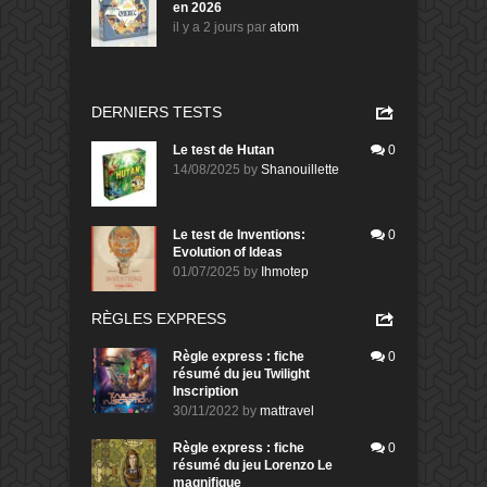
en 2026
il y a 2 jours
par
atom
DERNIERS TESTS
Le test de Hutan
0
14/08/2025
by
Shanouillette
Le test de Inventions:
0
Evolution of Ideas
01/07/2025
by
Ihmotep
RÈGLES EXPRESS
Règle express : fiche
0
résumé du jeu Twilight
Inscription
30/11/2022
by
mattravel
Règle express : fiche
0
résumé du jeu Lorenzo Le
magnifique