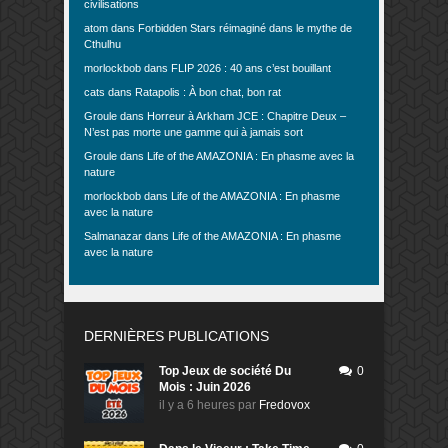
civilisations
atom
dans
Forbidden Stars réimaginé dans le mythe de
Cthulhu
morlockbob
dans
FLIP 2026 : 40 ans c’est bouillant
cats
dans
Ratapolis : À bon chat, bon rat
Groule
dans
Horreur à Arkham JCE : Chapitre Deux –
N’est pas morte une gamme qui à jamais sort
Groule
dans
Life of the AMAZONIA : En phasme avec la
nature
morlockbob
dans
Life of the AMAZONIA : En phasme
avec la nature
Salmanazar
dans
Life of the AMAZONIA : En phasme
avec la nature
DERNIÈRES PUBLICATIONS
Top Jeux de société Du
0
Mois : Juin 2026
il y a 6 heures
par
Fredovox