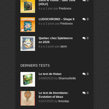
Dans le Viseur : Take Time
0
[#DLV]
il y a 1 jour
par
Fredovox
LUDOCHRONO – Shape It
0
il y a 2 jours
par
Fredovox
Quebec chez Spielworxx
0
en 2026
il y a 2 jours
par
atom
DERNIERS TESTS
Le test de Hutan
0
14/08/2025
by
Shanouillette
Le test de Inventions:
0
Evolution of Ideas
01/07/2025
by
Ihmotep