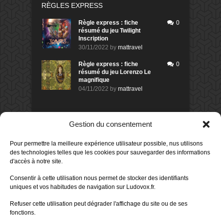
RÈGLES EXPRESS
Règle express : fiche
0
résumé du jeu Twilight
Inscription
30/11/2022
by
mattravel
Règle express : fiche
0
résumé du jeu Lorenzo Le
magnifique
04/11/2022
by
mattravel
DERNIERS AVIS DES MEMBRES
Gestion du consentement
60%
Avis de
morlockbob
Pour permettre la meilleure expérience utilisateur possible, nus utilisons
Sur le jeu Collect!
des technologies telles que les cookies pour sauvegarder des informations
Publié le
il y a 1 jour
d'accès à notre site.
80%
Consentir à cette utilisation nous permet de stocker des identifiants
Avis de
morlockbob
uniques et vos habitudes de navigation sur Ludovox.fr.
Sur le jeu Detective Box - Ciao
Bella
Refuser cette utilisation peut dégrader l'affichage du site ou de ses
Publié le
il y a 3 jours
fonctions.
80%
Avis de
morlockbob