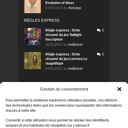
Evolution of Ideas
01/07/2025
by
Ihmotep
RÈGLES EXPRESS
Règle express : fiche
0
résumé du jeu Twilight
Inscription
30/11/2022
by
mattravel
Règle express : fiche
0
résumé du jeu Lorenzo Le
magnifique
04/11/2022
by
mattravel
DERNIERS AVIS DES MEMBRES
Gestion du consentement
60%
Avis de
morlockbob
Pour permettre la meilleure expérience utilisateur possible, nus utilisons
Sur le jeu Collect!
des technologies telles que les cookies pour sauvegarder des informations
Publié le
il y a 17 heures
d'accès à notre site.
80%
Avis de
morlockbob
Consentir à cette utilisation nous permet de stocker des identifiants
Sur le jeu Detective Box - Ciao
uniques et vos habitudes de navigation sur Ludovox.fr.