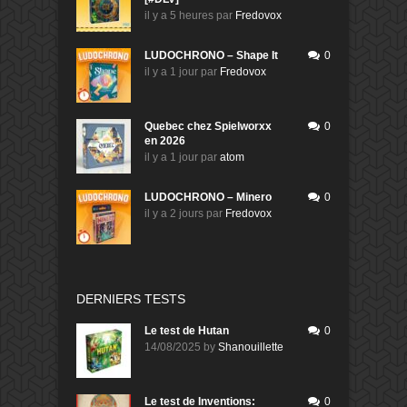
il y a 5 heures
par
Fredovox
LUDOCHRONO – Shape It
0
il y a 1 jour
par
Fredovox
Quebec chez Spielworxx
0
en 2026
il y a 1 jour
par
atom
LUDOCHRONO – Minero
0
il y a 2 jours
par
Fredovox
DERNIERS TESTS
Le test de Hutan
0
14/08/2025
by
Shanouillette
Le test de Inventions:
0