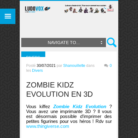
NAVIGATE TO...
DIVERS
Posté
30/07/2021
par
Shanouillette
dans
0
les
Divers
ZOMBIE KIDZ
EVOLUTION EN 3D
Vous kiffez
Zombie Kidz Evolution
?
Vous avez une imprimante 3D ? Il vous
est désormais possible d’imprimer des
petites figurines pour vos héros ! Rdv sur
www.thingiverse.com