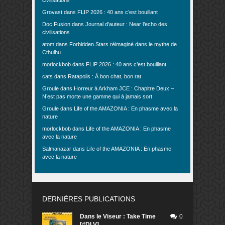
Grovast
dans
FLIP 2026 : 40 ans c’est bouillant
Doc.Fusion
dans
Journal d’auteur : Near l’echo des
civilisations
atom
dans
Forbidden Stars réimaginé dans le mythe de
Cthulhu
morlockbob
dans
FLIP 2026 : 40 ans c’est bouillant
cats
dans
Ratapolis : À bon chat, bon rat
Groule
dans
Horreur à Arkham JCE : Chapitre Deux –
N’est pas morte une gamme qui à jamais sort
Groule
dans
Life of the AMAZONIA : En phasme avec la
nature
morlockbob
dans
Life of the AMAZONIA : En phasme
avec la nature
Salmanazar
dans
Life of the AMAZONIA : En phasme
avec la nature
DERNIÈRES PUBLICATIONS
Dans le Viseur : Take Time
0
[#DLV]