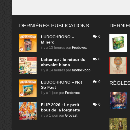
DERNIÈRES PUBLICATIONS
DERNIE
LUDOCHRONO –
0
Minero
il y a 13 heures
par
Fredovox
Letter up : le retour du
0
chevalet blanc
il y a 14 heures
par
morlockbob
LUDOCHRONO – Not
0
RÈGLES
So Fast
il y a 1 jour
par
Fredovox
FLIP 2026 : Le petit
0
bout de la lorgnette
il y a 1 jour
par
Grovast