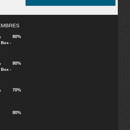
MEMBRES
80%
b
 Box -
s
80%
b
 Box -
s
70%
b
80%