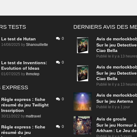
RS TESTS
DERNIERS AVIS DES 
Le test de Hutan
0
Avis de
morlockbo
14/08/2025
by
Shanouillette
Sur le jeu Detective
Ciao Bella
Publié le
il y a 13 heure
Le test de Inventions:
0
Avis de
morlockbo
Evolution of Ideas
Sur le jeu Detective
01/07/2025
by
Ihmotep
Ciao Bella
Publié le
il y a 13 heure
 EXPRESS
Avis de
morlockbo
Règle express : fiche
0
Sur le jeu Aeterna
résumé du jeu Twilight
Publié le
il y a 1 jour
Inscription
30/11/2022
by
mattravel
Avis de
groule
Sur le jeu Horreur à
Règle express : fiche
0
Arkham : Le Jeu de
résumé du jeu
Publié le
il y a 5 jours