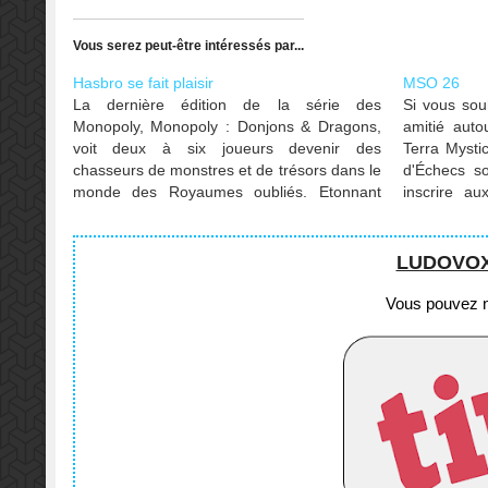
Vous serez peut-être intéressés par...
Hasbro se fait plaisir
MSO 26
La dernière édition de la série des
Si vous sou
Monopoly, Monopoly : Donjons & Dragons,
amitié aut
voit deux à six joueurs devenir des
Terra Mysti
chasseurs de monstres et de trésors dans le
d'Échecs so
monde des Royaumes oubliés. Etonnant
inscrire a
que cette édition n'apparaisse que
C'est à Lon
maintenant, après tout, Hasbro, détenteur
de la licence du jeu de société…
LUDOVOX e
Vous pouvez no