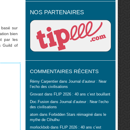
NOS PARTENAIRES
 basé sur
ation bien
t par les
s Guild of
COMMENTAIRES RÉCENTS
Rémy Carpentier
dans
Journal d’auteur : Near
l’echo des civilisations
Grovast
dans
FLIP 2026 : 40 ans c’est bouillant
Doc.Fusion
dans
Journal d’auteur : Near l’echo
des civilisations
atom
dans
Forbidden Stars réimaginé dans le
mythe de Cthulhu
morlockbob
dans
FLIP 2026 : 40 ans c’est