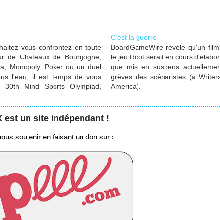
C’est la guerre
haitez vous confrontez en toute
BoardGameWire révèle qu'un film
our de Châteaux de Bourgogne,
le jeu Root serait en cours d'élabor
ca, Monopoly, Poker ou un duel
que mis en suspens actuellemen
us l'eau, il est temps de vous
grèves des scénaristes (a Writer
ux 30th Mind Sports Olympiad,
America).
dres, du 22 au 30 août 2026.
st un site indépendant !
us soutenir en faisant un don sur :