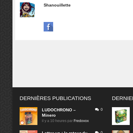
Shanouillette
DERNIÈRES PUBLICATIONS
DERNIE
LUDOCHRONO –
0
Minero
il y a 10 heures
par
Fredovox
0