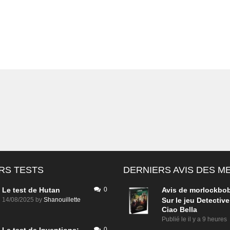
RS TESTS
DERNIERS AVIS DES 
Le test de Hutan
0
Avis de
morlockbo
14/08/2025
by
Shanouillette
Sur le jeu Detective
Ciao Bella
Publié le
il y a 9 heures
0