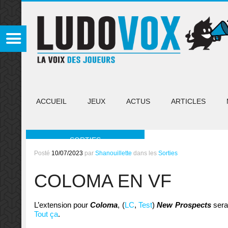
ACCUEIL
JEUX
ACTUS
ARTICLES
SORTIES
Posté
10/07/2023
par
Shanouillette
dans les
Sorties
COLOMA EN VF
L’extension pour
Coloma
, (
LC
,
Test
)
New Prospects
sera 
Tout ça
.