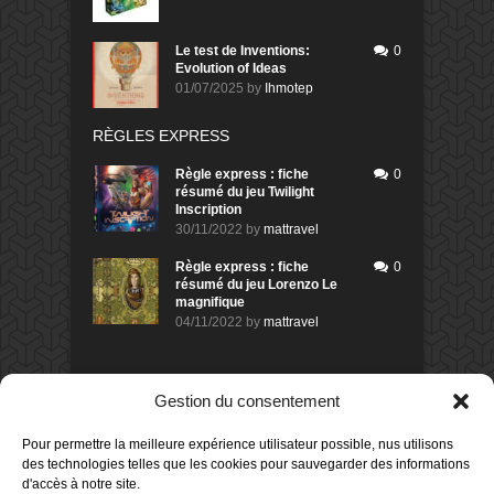
Le test de Inventions:
0
Evolution of Ideas
01/07/2025
by
Ihmotep
RÈGLES EXPRESS
Règle express : fiche
0
résumé du jeu Twilight
Inscription
30/11/2022
by
mattravel
Règle express : fiche
0
résumé du jeu Lorenzo Le
magnifique
04/11/2022
by
mattravel
DERNIERS AVIS DES MEMBRES
Gestion du consentement
60%
Avis de
morlockbob
Pour permettre la meilleure expérience utilisateur possible, nus utilisons
Sur le jeu Collect!
des technologies telles que les cookies pour sauvegarder des informations
Publié le
il y a 5 heures
d'accès à notre site.