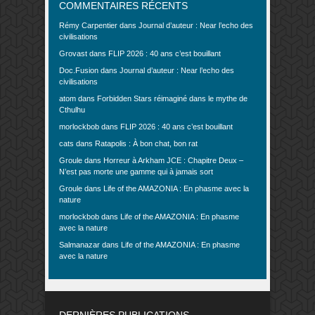
COMMENTAIRES RÉCENTS
Rémy Carpentier
dans
Journal d’auteur : Near l’echo des
civilisations
Grovast
dans
FLIP 2026 : 40 ans c’est bouillant
Doc.Fusion
dans
Journal d’auteur : Near l’echo des
civilisations
atom
dans
Forbidden Stars réimaginé dans le mythe de
Cthulhu
morlockbob
dans
FLIP 2026 : 40 ans c’est bouillant
cats
dans
Ratapolis : À bon chat, bon rat
Groule
dans
Horreur à Arkham JCE : Chapitre Deux –
N’est pas morte une gamme qui à jamais sort
Groule
dans
Life of the AMAZONIA : En phasme avec la
nature
morlockbob
dans
Life of the AMAZONIA : En phasme
avec la nature
Salmanazar
dans
Life of the AMAZONIA : En phasme
avec la nature
DERNIÈRES PUBLICATIONS