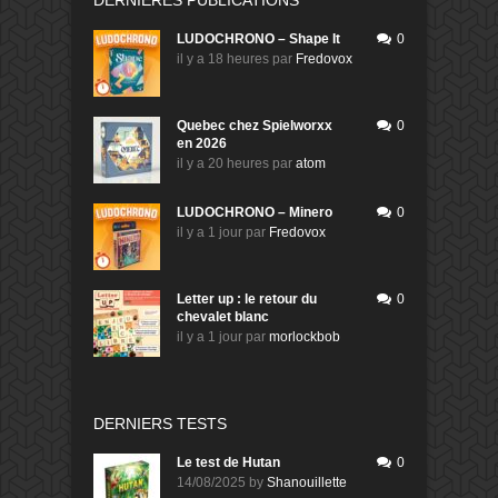
LUDOCHRONO – Shape It
0
il y a 18 heures
par
Fredovox
Quebec chez Spielworxx
0
en 2026
il y a 20 heures
par
atom
LUDOCHRONO – Minero
0
il y a 1 jour
par
Fredovox
Letter up : le retour du
0
chevalet blanc
il y a 1 jour
par
morlockbob
DERNIERS TESTS
Le test de Hutan
0
14/08/2025
by
Shanouillette