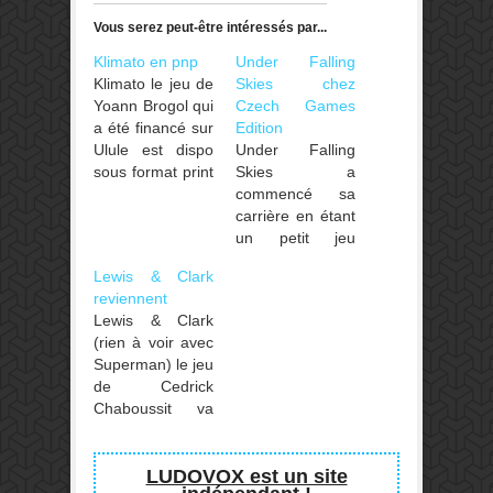
Vous serez peut-être intéressés par...
Klimato en pnp
Under Falling
Klimato le jeu de
Skies chez
Yoann Brogol qui
Czech Games
a été financé sur
Edition
Ulule est dispo
Under Falling
sous format print
Skies a
and play sur le
commencé sa
site de l’éditeur.
carrière en étant
Amusez-vous
un petit jeu
bien !
pnp... petit pnp
Lewis & Clark
qui s'est vite fait
reviennent
remarquer... Tant
Lewis & Clark
et si bien qu'il
(rien à voir avec
sera finalement
Superman) le jeu
édité chez Czech
de Cedrick
Games
Chaboussit va
Edition d'ici le 3e
connaître une
trimestre 2020.
nouvelle édition.
L'éditeur a
Lewis & Clark
LUDOVOX est un site
expliqué