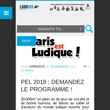
NAVIGATE TO...
NEWS
Posté
20/06/2018
par
Shanouillette
dans
1
les
News
PEL 2018 : DEMANDEZ
LE PROGRAMME !
20.000m² en plein air de jeux de société et
de bonne humeur, de bières au sable et
d’acteurs du monde ludique ouverts pour