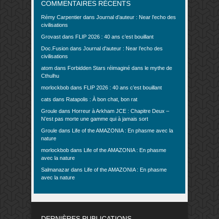
COMMENTAIRES RÉCENTS
Rémy Carpentier
dans
Journal d’auteur : Near l’echo des
civilisations
Grovast
dans
FLIP 2026 : 40 ans c’est bouillant
Doc.Fusion
dans
Journal d’auteur : Near l’echo des
civilisations
atom
dans
Forbidden Stars réimaginé dans le mythe de
Cthulhu
morlockbob
dans
FLIP 2026 : 40 ans c’est bouillant
cats
dans
Ratapolis : À bon chat, bon rat
Groule
dans
Horreur à Arkham JCE : Chapitre Deux –
N’est pas morte une gamme qui à jamais sort
Groule
dans
Life of the AMAZONIA : En phasme avec la
nature
morlockbob
dans
Life of the AMAZONIA : En phasme
avec la nature
Salmanazar
dans
Life of the AMAZONIA : En phasme
avec la nature
DERNIÈRES PUBLICATIONS