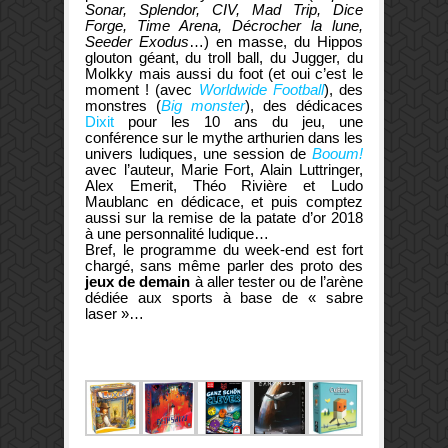
Sonar, Splendor, CIV, Mad Trip, Dice
Forge, Time Arena, Décrocher la lune,
Seeder Exodus
…) en masse, du Hippos
glouton géant, du troll ball, du Jugger, du
Molkky mais aussi du foot (et oui c’est le
moment ! (avec
Worldwide Football
), des
monstres (
Big monster
), des dédicaces
Dixit
pour les 10 ans du jeu, une
conférence sur le mythe arthurien dans les
univers ludiques, une session de
Booum!
avec l’auteur, Marie Fort, Alain Luttringer,
Alex Emerit, Théo Rivière et Ludo
Maublanc en dédicace, et puis comptez
aussi sur la remise de la patate d’or 2018
à une personnalité ludique…
Bref, le programme du week-end est fort
chargé, sans même parler des proto des
jeux de demain
à aller tester ou de l’arène
dédiée aux sports à base de « sabre
laser »…