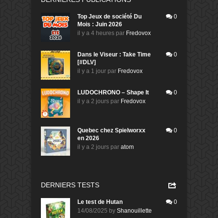
Top Jeux de société Du
0
Mois : Juin 2026
il y a 4 heures
par
Fredovox
Dans le Viseur : Take Time
0
[#DLV]
il y a 1 jour
par
Fredovox
LUDOCHRONO – Shape It
0
il y a 2 jours
par
Fredovox
Quebec chez Spielworxx
0
en 2026
il y a 2 jours
par
atom
DERNIERS TESTS
Le test de Hutan
0
14/08/2025
by
Shanouillette