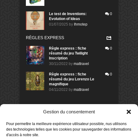
Le test de Inventions:
0
Evolution of Ideas
01/07/2025
by
Ihmotep
RÈGLES EXPRESS
Règle express : fiche
0
résumé du jeu Twilight
Inscription
30/11/2022
by
mattravel
Règle express : fiche
0
résumé du jeu Lorenzo Le
magnifique
04/11/2022
by
mattravel
DERNIERS AVIS DES MEMBRES
Gestion du consentement
60%
Avis de
morlockbob
Pour permettre la meilleure expérience utilisateur possible, nus utilisons
Sur le jeu Collect!
des technologies telles que les cookies pour sauvegarder des informations
Publié le
il y a 1 jour
d'accès à notre site.