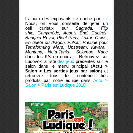
L’album des exposants se cache par
ici
.
Nous, on vous conseille de jeter un
oeil curieux sur
Sagrada, Flip
ship,
Ganymède, Aeon’s End, Cubirds,
Banquet Royal
,
Plouf Party, Luxor
,
Osiris
,
En quête du dragon, Pulsar, Prelude
pour
Terraforming Mars, Upstream, Kiwara,
Montana, Neta-Tanka, Solomon Kane
dans les KS en cours ..
.
Retrouvez sur
Ludovox la liste
des jeux
présentés sur le
salon dans le menu principal (
Actu >
Salon > Les sorties jeux par salon
) et
retrouvez tous les contenus liés
produits par notre équipe dans
Actu >
Salon > Paris est Ludique 2018
.