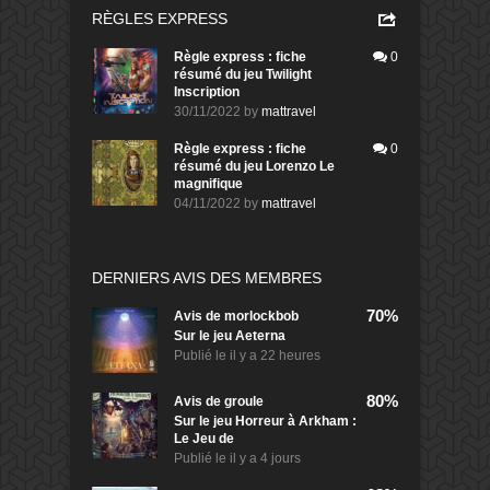
RÈGLES EXPRESS
Règle express : fiche
0
résumé du jeu Twilight
Inscription
30/11/2022
by
mattravel
Règle express : fiche
0
résumé du jeu Lorenzo Le
magnifique
04/11/2022
by
mattravel
DERNIERS AVIS DES MEMBRES
70%
Avis de
morlockbob
Sur le jeu Aeterna
Publié le
il y a 22 heures
80%
Avis de
groule
Sur le jeu Horreur à Arkham :
Le Jeu de
Publié le
il y a 4 jours