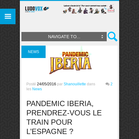
NAVIGATE TO...
NEWS
Posté
24/05/2016
par
Shanouillette
dans
2
les
News
PANDEMIC IBERIA,
PRENDREZ-VOUS LE
TRAIN POUR
L’ESPAGNE ?