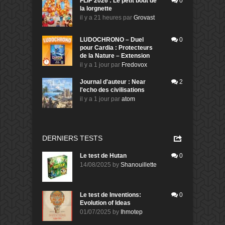
FLIP 2026 : Le petit bout de
0
la lorgnette
il y a 21 heures
par
Grovast
LUDOCHRONO – Duel
0
pour Cardia : Protecteurs
de la Nature – Extension
il y a 1 jour
par
Fredovox
Journal d'auteur : Near
2
l'echo des civilisations
il y a 1 jour
par
atom
DERNIERS TESTS
Le test de Hutan
0
14/08/2025
by
Shanouillette
Le test de Inventions:
0
Evolution of Ideas
01/07/2025
by
Ihmotep