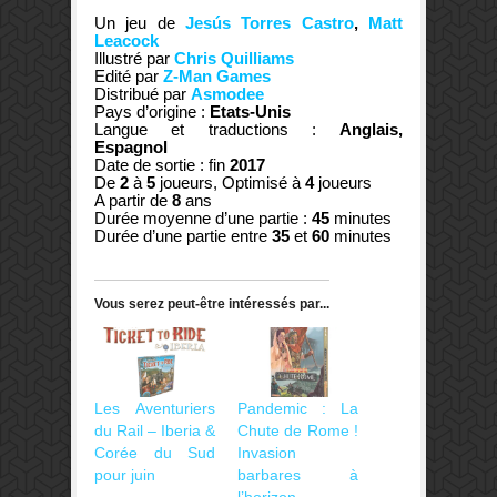
Un jeu de
Jesús Torres Castro
,
Matt
Leacock
Illustré par
Chris Quilliams
Edité par
Z-Man Games
Distribué par
Asmodee
Pays d’origine :
Etats-Unis
Langue et traductions :
Anglais,
Espagnol
Date de sortie : fin
2017
De
2
à
5
joueurs, Optimisé à
4
joueurs
A partir de
8
ans
Durée moyenne d’une partie :
45
minutes
Durée d’une partie entre
35
et
60
minutes
Vous serez peut-être intéressés par...
Les Aventuriers
Pandemic : La
du Rail – Iberia &
Chute de Rome !
Corée du Sud
Invasion
pour juin
barbares à
l’horizon