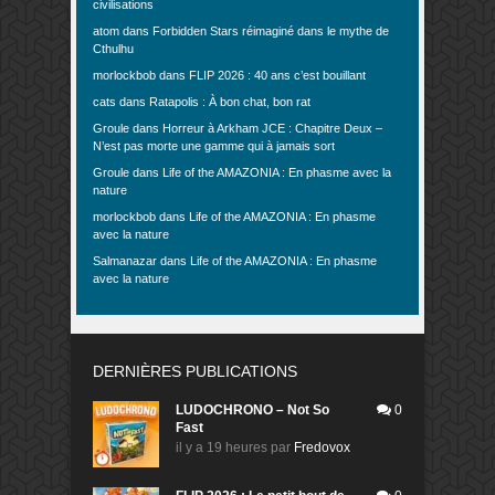
civilisations
atom
dans
Forbidden Stars réimaginé dans le mythe de
Cthulhu
morlockbob
dans
FLIP 2026 : 40 ans c’est bouillant
cats
dans
Ratapolis : À bon chat, bon rat
Groule
dans
Horreur à Arkham JCE : Chapitre Deux –
N’est pas morte une gamme qui à jamais sort
Groule
dans
Life of the AMAZONIA : En phasme avec la
nature
morlockbob
dans
Life of the AMAZONIA : En phasme
avec la nature
Salmanazar
dans
Life of the AMAZONIA : En phasme
avec la nature
DERNIÈRES PUBLICATIONS
LUDOCHRONO – Not So
0
Fast
il y a 19 heures
par
Fredovox