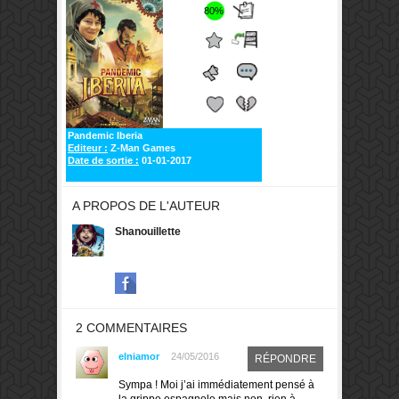
80%
Pandemic Iberia
Editeur :
Z-Man Games
Date de sortie :
01-01-2017
A PROPOS DE L'AUTEUR
Shanouillette
2 COMMENTAIRES
elniamor
24/05/2016
RÉPONDRE
Sympa ! Moi j’ai immédiatement pensé à
la grippe espagnole mais non, rien à