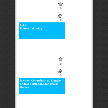
0
0
IKAN
Editeur : Morning
0
0
Scythe - Conquérant du lointain
Editeur : Matagot, Stonemaier
Games