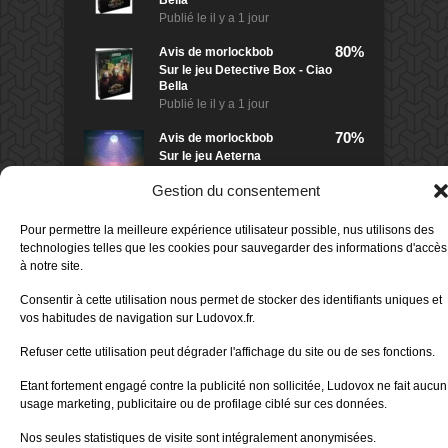
Bella
Publié le
il y a 1 jour
80%
Avis de
morlockbob
Sur le jeu Detective Box - Ciao
Bella
Publié le
il y a 1 jour
70%
Avis de
morlockbob
Sur le jeu Aeterna
Publié le
il y a 2 jours
Gestion du consentement
80%
Avis de
groule
Pour permettre la meilleure expérience utilisateur possible, nus utilisons des
Sur le jeu Horreur à Arkham :
technologies telles que les cookies pour sauvegarder des informations d'accès
Le Jeu de
à notre site.
Publié le
il y a 6 jours
Consentir à cette utilisation nous permet de stocker des identifiants uniques et
Tous les avis
vos habitudes de navigation sur Ludovox.fr.
Refuser cette utilisation peut dégrader l'affichage du site ou de ses fonctions.
Charte Editeur
|
Nos Partenaires
| Fat Media © 2013 All
Rights Reserved |
Nous contacter
|
Informations légales
|
Etant fortement engagé contre la publicité non sollicitée, Ludovox ne fait aucun
Politique de confidentialité
|
CGU App Ludovox
usage marketing, publicitaire ou de profilage ciblé sur ces données.
Nos seules statistiques de visite sont intégralement anonymisées.