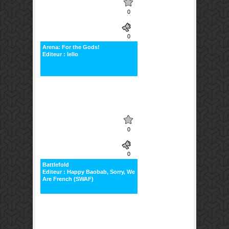
0
0
Arena: For the Gods!
Editeur : Iello
0
0
Battlefold
Editeur : Happy Baobab, Sorry, We
Are French (SWAF)