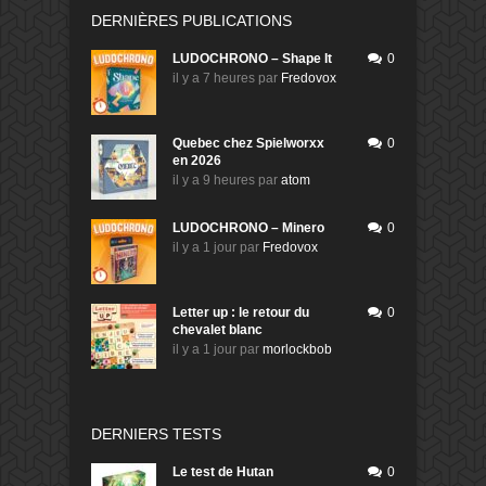
DERNIÈRES PUBLICATIONS
LUDOCHRONO – Shape It
0
il y a 7 heures
par
Fredovox
Quebec chez Spielworxx
0
en 2026
il y a 9 heures
par
atom
LUDOCHRONO – Minero
0
il y a 1 jour
par
Fredovox
Letter up : le retour du
0
chevalet blanc
il y a 1 jour
par
morlockbob
DERNIERS TESTS
Le test de Hutan
0