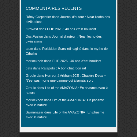
COMMENTAIRES RÉCENTS
Rémy Carpentier
dans
Journal d’auteur : Near l’echo des
civilisations
Grovast
dans
FLIP 2026 : 40 ans c’est bouillant
Doc.Fusion
dans
Journal d’auteur : Near l’echo des
civilisations
atom
dans
Forbidden Stars réimaginé dans le mythe de
Cthulhu
morlockbob
dans
FLIP 2026 : 40 ans c’est bouillant
cats
dans
Ratapolis : À bon chat, bon rat
Groule
dans
Horreur à Arkham JCE : Chapitre Deux –
N’est pas morte une gamme qui à jamais sort
Groule
dans
Life of the AMAZONIA : En phasme avec la
nature
morlockbob
dans
Life of the AMAZONIA : En phasme
avec la nature
Salmanazar
dans
Life of the AMAZONIA : En phasme
avec la nature