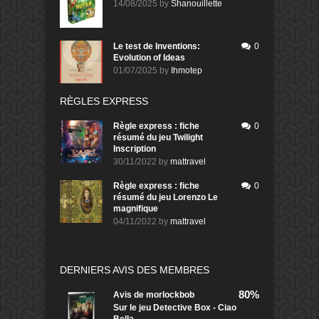
14/08/2025
by
Shanouillette
Le test de Inventions:
0
Evolution of Ideas
01/07/2025
by
Ihmotep
RÈGLES EXPRESS
Règle express : fiche
0
résumé du jeu Twilight
Inscription
30/11/2022
by
mattravel
Règle express : fiche
0
résumé du jeu Lorenzo Le
magnifique
04/11/2022
by
mattravel
DERNIERS AVIS DES MEMBRES
80%
Avis de
morlockbob
Sur le jeu Detective Box - Ciao