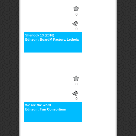
0
0
Sherlock 13 (2016)
Editeur : BoardM Factory, Letheia
0
0
We are the word
Editeur : Fun Consortium