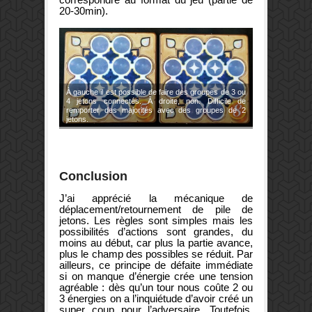
20-30min).
À gauche il est possible de faire des groupes de 3 ou
4 jetons connectés. À droite, non. Difficile de
remporter des majorités avec des groupes de 2
jetons.
Conclusion
J’ai apprécié la mécanique de
déplacement/retournement de pile de
jetons. Les règles sont simples mais les
possibilités d’actions sont grandes, du
moins au début, car plus la partie avance,
plus le champ des possibles se réduit. Par
ailleurs, ce principe de défaite immédiate
si on manque d’énergie crée une tension
agréable : dès qu’un tour nous coûte 2 ou
3 énergies on a l’inquiétude d’avoir créé un
super coup pour l’adversaire. Toutefois,