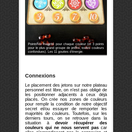
Points de majorité pour chaque couleur (et 3 points
pour le plus grand groupe de jetons, toutes couleurs
confondues). Les 11 gouttes d’énergie.
Connexions
Le placement des jetons sur notre plateau
personnel est libre, on n’est pas obligé de
les positionner adjacents à ceux déjà
placés. On crée nos zones de couleurs
pour remplir la condition de notre objectif
secret et/ou essayer de remporter les
majorités de couleurs. Toutefois, sur les
derniers tours, on se retrouve dans la
situation à
devoir récupérer des
couleurs qui ne nous servent pas
car