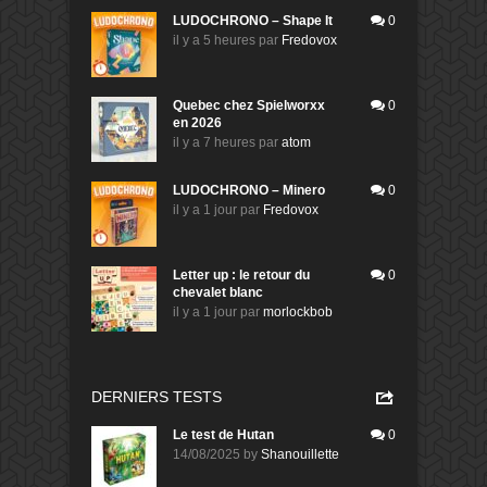
LUDOCHRONO – Shape It
0
il y a 5 heures
par
Fredovox
Quebec chez Spielworxx
0
en 2026
il y a 7 heures
par
atom
LUDOCHRONO – Minero
0
il y a 1 jour
par
Fredovox
Letter up : le retour du
0
chevalet blanc
il y a 1 jour
par
morlockbob
DERNIERS TESTS
Le test de Hutan
0
14/08/2025
by
Shanouillette