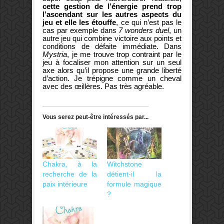
cette gestion de l’énergie prend trop
l’ascendant sur les autres aspects du
jeu et elle les étouffe
, ce qui n’est pas le
cas par exemple dans
7 wonders duel
, un
autre jeu qui combine victoire aux points et
conditions de défaite immédiate. Dans
Mystria
, je me trouve trop contraint par le
jeu à focaliser mon attention sur un seul
axe alors qu’il propose une grande liberté
d’action. Je trépigne comme un cheval
avec des œillères. Pas très agréable.
Vous serez peut-être intéressés par...
Chakra, à la
Witchstone
recherche de la
détient-il la
paix intérieure
formule magique
?