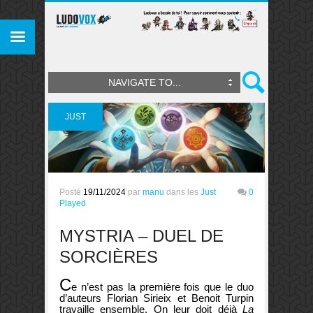
NAVIGATE TO...
JUST
PLAYED
Posté
19/11/2024
par
manu
dans les
Just
0
Played
MYSTRIA – DUEL DE
SORCIÈRES
C
e n’est pas la première fois que le duo
d’auteurs Florian Sirieix et Benoit Turpin
travaille ensemble. On leur doit déjà
La