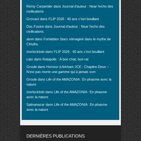
Rémy Carpentier
dans
Journal d’auteur : Near l’echo des
civilisations
Grovast
dans
FLIP 2026 : 40 ans c’est bouillant
Doc.Fusion
dans
Journal d’auteur : Near l’echo des
civilisations
atom
dans
Forbidden Stars réimaginé dans le mythe de
Cthulhu
morlockbob
dans
FLIP 2026 : 40 ans c’est bouillant
cats
dans
Ratapolis : À bon chat, bon rat
Groule
dans
Horreur à Arkham JCE : Chapitre Deux –
N’est pas morte une gamme qui à jamais sort
Groule
dans
Life of the AMAZONIA : En phasme avec la
nature
morlockbob
dans
Life of the AMAZONIA : En phasme
avec la nature
Salmanazar
dans
Life of the AMAZONIA : En phasme
avec la nature
DERNIÈRES PUBLICATIONS