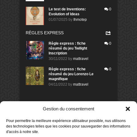
Le test de Inventions:
0
Evolution of Ideas
01/07/2025
by
Ihmotep
RÈGLES EXPRESS
Règle express : fiche
0
résumé du jeu Twilight
Inscription
30/11/2022
by
mattravel
Règle express : fiche
0
résumé du jeu Lorenzo Le
magnifique
04/11/2022
by
mattravel
DERNIERS AVIS DES MEMBRES
Gestion du consentement
80%
Avis de
morlockbob
Pour permettre la meilleure expérience utilisateur possible, nus utilisons
Sur le jeu Detective Box - Ciao
des technologies telles que les cookies pour sauvegarder des informations
Bella
d'accès à notre site.
Publié le
il y a 1 jour