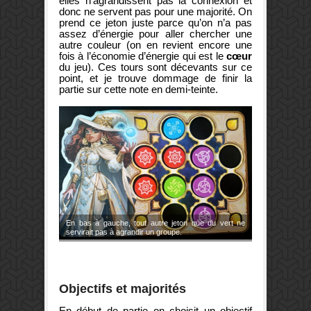
elles n’agrandissent pas la connexion et
donc ne servent pas pour une majorité. On
prend ce jeton juste parce qu’on n’a pas
assez d’énergie pour aller chercher une
autre couleur (on en revient encore une
fois à l’économie d’énergie qui est le
cœur
du jeu). Ces tours sont décevants sur ce
point, et je trouve dommage de finir la
partie sur cette note en demi-teinte.
En bas à gauche, tout autre jeton que du vert ne
servirait pas à agrandir un groupe.
Objectifs et majorités
En début de partie on choisit un objectif