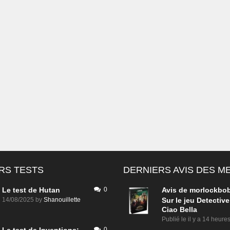
RS TESTS
DERNIERS AVIS DES 
Le test de Hutan
0
Avis de
morlockbo
14/08/2025
by
Shanouillette
Sur le jeu Detective
Ciao Bella
Publié le
il y a 14 heure
0