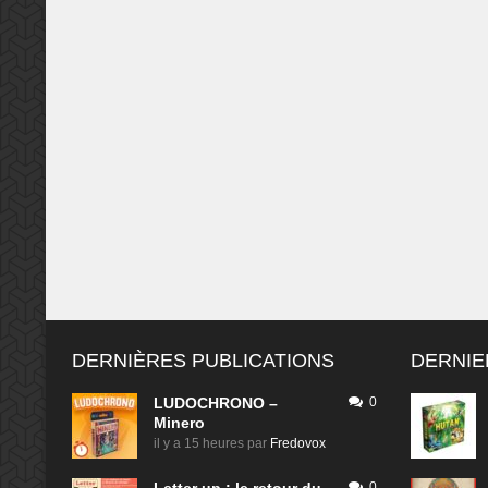
DERNIÈRES PUBLICATIONS
DERNIE
LUDOCHRONO –
0
Minero
il y a 15 heures
par
Fredovox
0