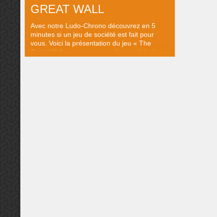
GREAT WALL
Avec notre Ludo-Chrono découvrez en 5
minutes si un jeu de société est fait pour
vous. Voici la présentation du jeu « The
Great Wall » avec une vue d’ensemble du
fonctionnement et du matériel, le tout en 5
minutes