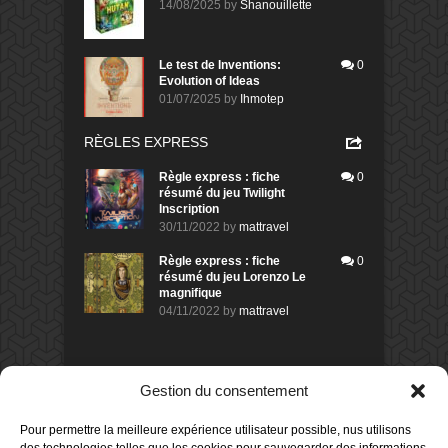
14/08/2025
by
Shanouillette
Le test de Inventions:
0
Evolution of Ideas
01/07/2025
by
Ihmotep
RÈGLES EXPRESS
Règle express : fiche
0
résumé du jeu Twilight
Inscription
30/11/2022
by
mattravel
Règle express : fiche
0
résumé du jeu Lorenzo Le
magnifique
04/11/2022
by
mattravel
DERNIERS AVIS DES MEMBRES
Gestion du consentement
80%
Avis de
morlockbob
Pour permettre la meilleure expérience utilisateur possible, nus utilisons
Sur le jeu Detective Box - Ciao
Bella