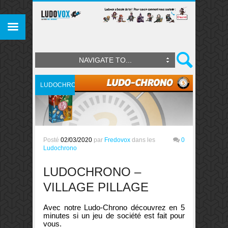
NAVIGATE TO...
LUDOCHRONO
Posté
02/03/2020
par
Fredovox
dans les
0
Ludochrono
LUDOCHRONO –
VILLAGE PILLAGE
Avec notre Ludo-Chrono découvrez en 5
minutes si un jeu de société est fait pour
vous.