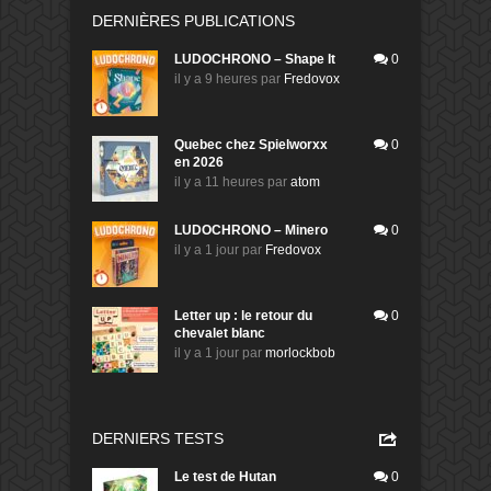
DERNIÈRES PUBLICATIONS
LUDOCHRONO – Shape It
0
il y a 9 heures
par
Fredovox
Quebec chez Spielworxx
0
en 2026
il y a 11 heures
par
atom
LUDOCHRONO – Minero
0
il y a 1 jour
par
Fredovox
Letter up : le retour du
0
chevalet blanc
il y a 1 jour
par
morlockbob
DERNIERS TESTS
Le test de Hutan
0