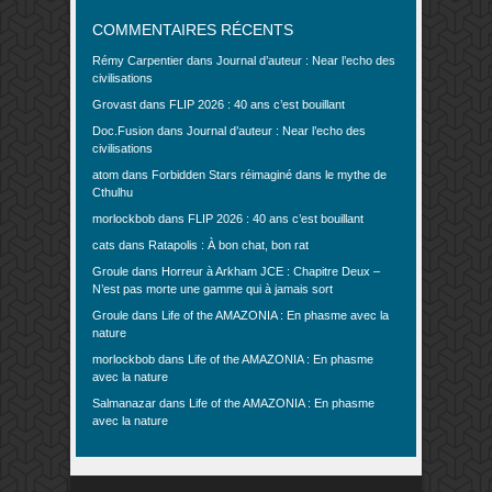
COMMENTAIRES RÉCENTS
Rémy Carpentier
dans
Journal d’auteur : Near l’echo des
civilisations
Grovast
dans
FLIP 2026 : 40 ans c’est bouillant
Doc.Fusion
dans
Journal d’auteur : Near l’echo des
civilisations
atom
dans
Forbidden Stars réimaginé dans le mythe de
Cthulhu
morlockbob
dans
FLIP 2026 : 40 ans c’est bouillant
cats
dans
Ratapolis : À bon chat, bon rat
Groule
dans
Horreur à Arkham JCE : Chapitre Deux –
N’est pas morte une gamme qui à jamais sort
Groule
dans
Life of the AMAZONIA : En phasme avec la
nature
morlockbob
dans
Life of the AMAZONIA : En phasme
avec la nature
Salmanazar
dans
Life of the AMAZONIA : En phasme
avec la nature