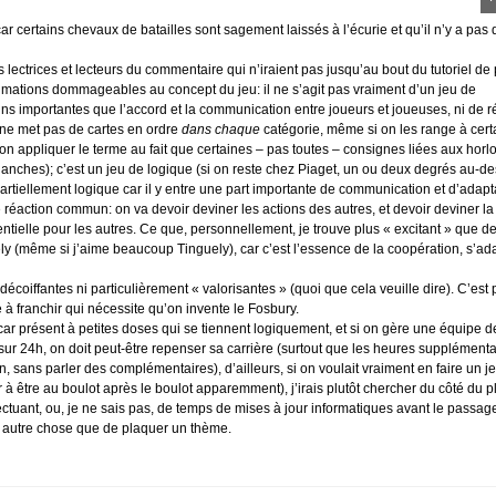
r certains chevaux de batailles sont sagement laissés à l’écurie et qu’il n’y a pas 
lectrices et lecteurs du commentaire qui n’iraient pas jusqu’au bout du tutoriel de 
ximations dommageables au concept du jeu: il ne s’agit pas vraiment d’un jeu de
ns importantes que l’accord et la communication entre joueurs et joueuses, ni de r
on ne met pas de cartes en ordre
dans chaque
catégorie, même si on les range à cert
t-on appliquer le terme au fait que certaines – pas toutes – consignes liées aux horl
lanches); c’est un jeu de logique (si on reste chez Piaget, un ou deux degrés au-de
partiellement logique car il y entre une part importante de communication et d’adapt
 réaction commun: on va devoir deviner les actions des autres, et devoir deviner la
entielle pour les autres. Ce que, personnellement, je trouve plus « excitant » que de 
(même si j’aime beaucoup Tinguely), car c’est l’essence de la coopération, s’ad
décoiffantes ni particulièrement « valorisantes » (quoi que cela veuille dire). C’est p
e à franchir qui nécessite qu’on invente le Fosbury.
ar présent à petites doses qui se tiennent logiquement, et si on gère une équipe de
ur 24h, on doit peut-être repenser sa carrière (surtout que les heures supplémenta
on, sans parler des complémentaires), d’ailleurs, si on voulait vraiment en faire un j
 à être au boulot après le boulot apparemment), j’irais plutôt chercher du côté du 
tuant, ou, je ne sais pas, de temps de mises à jour informatiques avant le passage
as autre chose que de plaquer un thème.