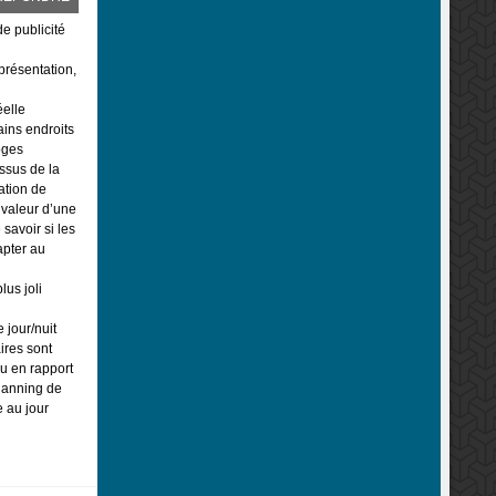
de publicité
présentation,
éelle
ains endroits
oges
ssus de la
ation de
 valeur d’une
savoir si les
apter au
lus joli
 jour/nuit
ires sont
eu en rapport
planning de
 au jour