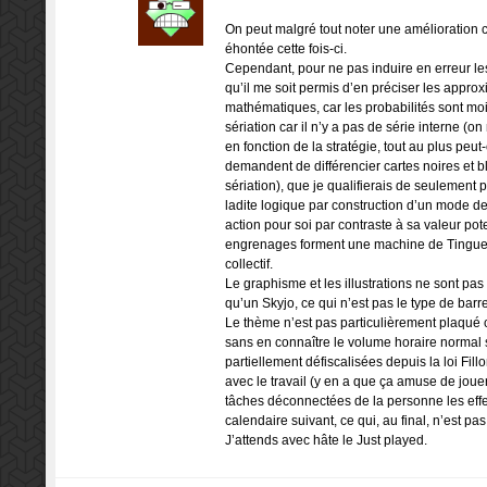
On peut malgré tout noter une amélioration ca
éhontée cette fois-ci.
Cependant, pour ne pas induire en erreur les 
qu’il me soit permis d’en préciser les appro
mathématiques, car les probabilités sont moi
sériation car il n’y a pas de série interne (
en fonction de la stratégie, tout au plus peu
demandent de différencier cartes noires et b
sériation), que je qualifierais de seulement 
ladite logique par construction d’un mode de
action pour soi par contraste à sa valeur pot
engrenages forment une machine de Tinguely 
collectif.
Le graphisme et les illustrations ne sont pas 
qu’un Skyjo, ce qui n’est pas le type de barr
Le thème n’est pas particulièrement plaqué c
sans en connaître le volume horaire normal s
partiellement défiscalisées depuis la loi Fill
avec le travail (y en a que ça amuse de jouer
tâches déconnectées de la personne les effec
calendaire suivant, ce qui, au final, n’est p
J’attends avec hâte le Just played.