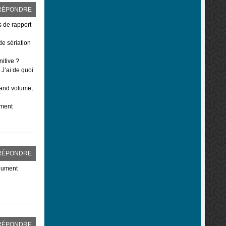
RÉPONDRE
s de rapport
de sériation
itive ?
 J’ai de quoi
rand volume,
ument
RÉPONDRE
rgument
RÉPONDRE