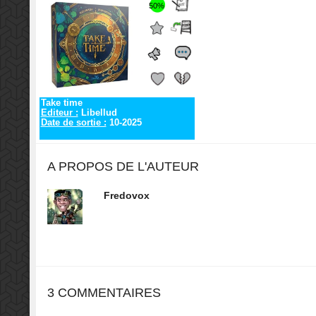
50%
Take time
Editeur :
Libellud
Date de sortie :
10-2025
A PROPOS DE L'AUTEUR
Fredovox
3 COMMENTAIRES