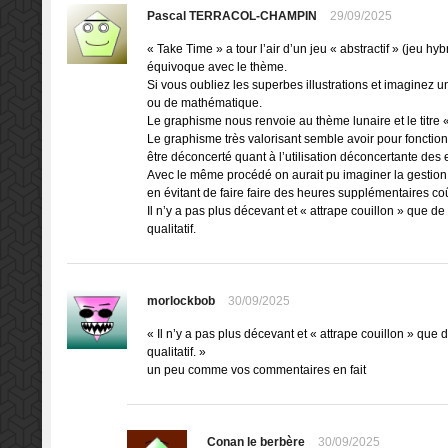
Pascal TERRACOL-CHAMPIN
29/09/2025
« Take Time » a tour l’air d’un jeu « abstractif » (jeu h
équivoque avec le thème.
Si vous oubliez les superbes illustrations et imaginez u
ou de mathématique.
Le graphisme nous renvoie au thème lunaire et le titre
Le graphisme très valorisant semble avoir pour fonction 
être déconcerté quant à l’utilisation déconcertante d
Avec le même procédé on aurait pu imaginer la gestion 
en évitant de faire faire des heures supplémentaires coû
Il n’y a pas plus décevant et « attrape couillon » que d
qualitatif.
morlockbob
30/09/2025
« Il n’y a pas plus décevant et « attrape couillon » que
qualitatif. »
un peu comme vos commentaires en fait
Conan le berbère
30/09/2025