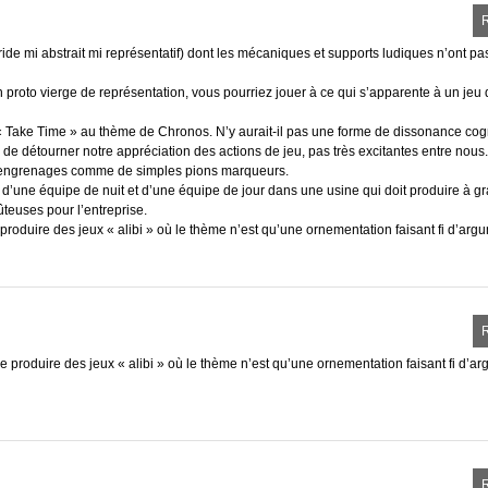
ybride mi abstrait mi représentatif) dont les mécaniques et supports ludiques n’ont pa
n proto vierge de représentation, vous pourriez jouer à ce qui s’apparente à un jeu 
 « Take Time » au thème de Chronos. N’y aurait-il pas une forme de dissonance cogn
de détourner notre appréciation des actions de jeu, pas très excitantes entre nous.
es engrenages comme de simples pions marqueurs.
d’une équipe de nuit et d’une équipe de jour dans une usine qui doit produire à g
teuses pour l’entreprise.
e produire des jeux « alibi » où le thème n’est qu’une ornementation faisant fi d’arg
 de produire des jeux « alibi » où le thème n’est qu’une ornementation faisant fi d’a