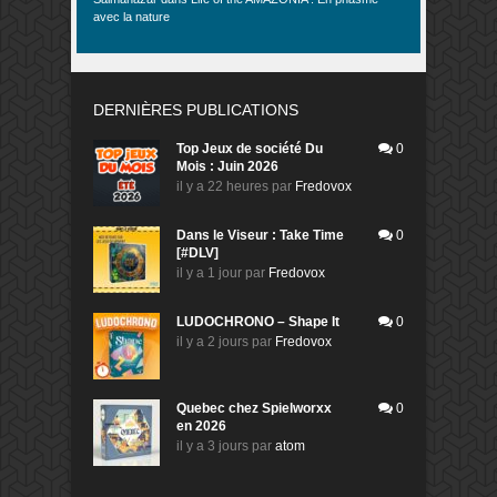
avec la nature
DERNIÈRES PUBLICATIONS
Top Jeux de société Du
0
Mois : Juin 2026
il y a 22 heures
par
Fredovox
Dans le Viseur : Take Time
0
[#DLV]
il y a 1 jour
par
Fredovox
LUDOCHRONO – Shape It
0
il y a 2 jours
par
Fredovox
Quebec chez Spielworxx
0
en 2026
il y a 3 jours
par
atom