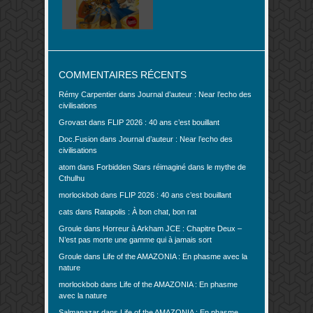
COMMENTAIRES RÉCENTS
Rémy Carpentier
dans
Journal d’auteur : Near l’echo des
civilisations
Grovast
dans
FLIP 2026 : 40 ans c’est bouillant
Doc.Fusion
dans
Journal d’auteur : Near l’echo des
civilisations
atom
dans
Forbidden Stars réimaginé dans le mythe de
Cthulhu
morlockbob
dans
FLIP 2026 : 40 ans c’est bouillant
cats
dans
Ratapolis : À bon chat, bon rat
Groule
dans
Horreur à Arkham JCE : Chapitre Deux –
N’est pas morte une gamme qui à jamais sort
Groule
dans
Life of the AMAZONIA : En phasme avec la
nature
morlockbob
dans
Life of the AMAZONIA : En phasme
avec la nature
Salmanazar
dans
Life of the AMAZONIA : En phasme