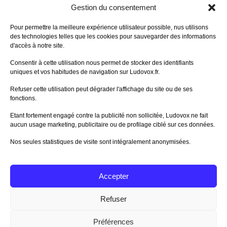
DERNIERS AVIS DES MEMBRES
Gestion du consentement
60%
Avis de
morlockbob
Pour permettre la meilleure expérience utilisateur possible, nus utilisons
Sur le jeu Collect!
des technologies telles que les cookies pour sauvegarder des informations
Publié le
il y a 2 jours
d'accès à notre site.
80%
Avis de
morlockbob
Consentir à cette utilisation nous permet de stocker des identifiants
Sur le jeu Detective Box - Ciao
uniques et vos habitudes de navigation sur Ludovox.fr.
Bella
Publié le
il y a 3 jours
Refuser cette utilisation peut dégrader l'affichage du site ou de ses
fonctions.
80%
Avis de
morlockbob
Sur le jeu Detective Box - Ciao
Etant fortement engagé contre la publicité non sollicitée, Ludovox ne fait
Bella
aucun usage marketing, publicitaire ou de profilage ciblé sur ces données.
Publié le
il y a 3 jours
Nos seules statistiques de visite sont intégralement anonymisées.
70%
Avis de
morlockbob
Sur le jeu Aeterna
Publié le
il y a 5 jours
Accepter
Tous les avis
Refuser
Préférences
Charte Editeur
|
Nos Partenaires
| Fat Media © 2013 All