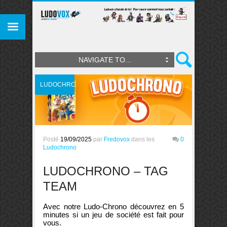
NAVIGATE TO...
LUDOCHRONO
Posté
19/09/2025
par
Fredovox
dans les
0
Ludochrono
LUDOCHRONO – TAG
TEAM
Avec notre Ludo-Chrono découvrez en 5
minutes si un jeu de société est fait pour
vous.