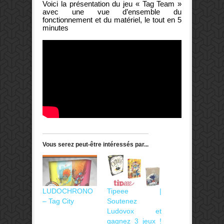
Voici la présentation du jeu « Tag Team »
avec une vue d’ensemble du
fonctionnement et du matériel, le tout en 5
minutes
Vous serez peut-être intéressés par...
LUDOCHRONO
Tipeee |
– Tag City
Soutenez
Ludovox et
gagnez 3 jeux !