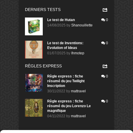
DERNIERS TESTS
Le test de Hutan
0
14/08/2025
by
Shanouillette
Le test de Inventions:
0
Evolution of Ideas
01/07/2025
by
Ihmotep
RÈGLES EXPRESS
Règle express : fiche
0
résumé du jeu Twilight
Inscription
30/11/2022
by
mattravel
Règle express : fiche
0
résumé du jeu Lorenzo Le
magnifique
04/11/2022
by
mattravel