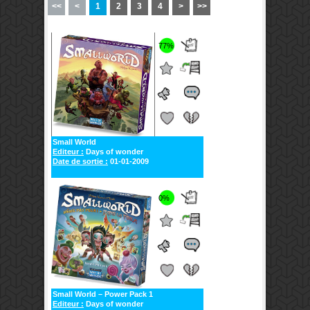
<<
<
1
2
3
4
>
>>
77%
Small World
Editeur :
Days of wonder
Date de sortie :
01-01-2009
0%
Small World – Power Pack 1
Editeur :
Days of wonder