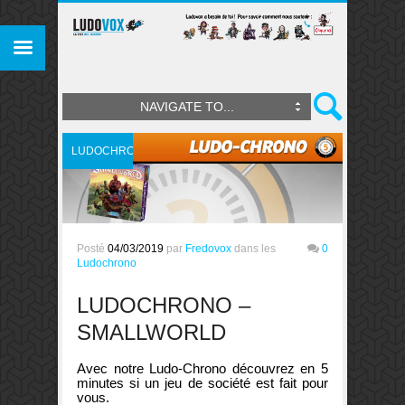
NAVIGATE TO...
LUDOCHRONO
Posté
04/03/2019
par
Fredovox
dans les
0
Ludochrono
LUDOCHRONO –
SMALLWORLD
Avec notre Ludo-Chrono découvrez en 5
minutes si un jeu de société est fait pour
vous.