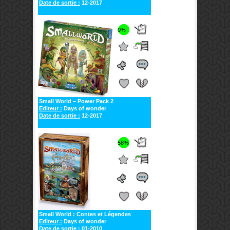
Date de sortie :
12-2017
0%
Small World – Power Pack 2
Editeur :
Days of wonder
Date de sortie :
12-2017
58%
Small World : Contes et Légendes
Editeur :
Days of wonder
Date de sortie :
01-2010