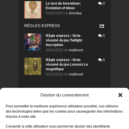
Le test de Inventions:
0
Evolution of Ideas
01/07/2025
by
Ihmotep
RÈGLES EXPRESS
Règle express : fiche
0
résumé du jeu Twilight
Inscription
30/11/2022
by
mattravel
Règle express : fiche
0
résumé du jeu Lorenzo Le
magnifique
04/11/2022
by
mattravel
DERNIERS AVIS DES MEMBRES
Gestion du consentement
60%
Avis de
morlockbob
Pour permettre la meilleure expérience utilisateur possible, nus utilisons
Sur le jeu Collect!
des technologies telles que les cookies pour sauvegarder des informations
Publié le
il y a 14 heures
d'accès à notre site.
80%
Consentir à cette utilisation nous permet de stocker des identifiants
Avis de
morlockbob