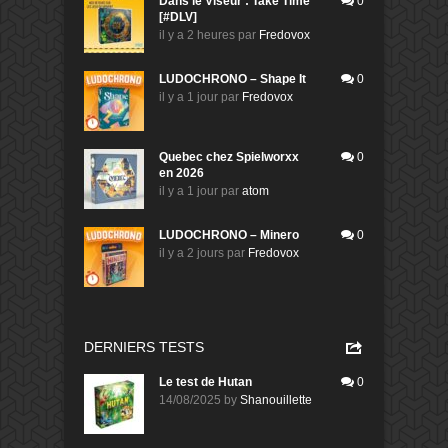
Dans le Viseur : Take Time
0
[#DLV]
il y a 2 heures
par
Fredovox
LUDOCHRONO – Shape It
0
il y a 1 jour
par
Fredovox
Quebec chez Spielworxx
0
en 2026
il y a 1 jour
par
atom
LUDOCHRONO – Minero
0
il y a 2 jours
par
Fredovox
DERNIERS TESTS
Le test de Hutan
0
14/08/2025
by
Shanouillette