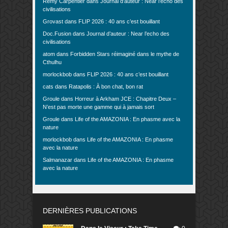
Rémy Carpentier
dans
Journal d’auteur : Near l’echo des
civilisations
Grovast
dans
FLIP 2026 : 40 ans c’est bouillant
Doc.Fusion
dans
Journal d’auteur : Near l’echo des
civilisations
atom
dans
Forbidden Stars réimaginé dans le mythe de
Cthulhu
morlockbob
dans
FLIP 2026 : 40 ans c’est bouillant
cats
dans
Ratapolis : À bon chat, bon rat
Groule
dans
Horreur à Arkham JCE : Chapitre Deux –
N’est pas morte une gamme qui à jamais sort
Groule
dans
Life of the AMAZONIA : En phasme avec la
nature
morlockbob
dans
Life of the AMAZONIA : En phasme
avec la nature
Salmanazar
dans
Life of the AMAZONIA : En phasme
avec la nature
DERNIÈRES PUBLICATIONS