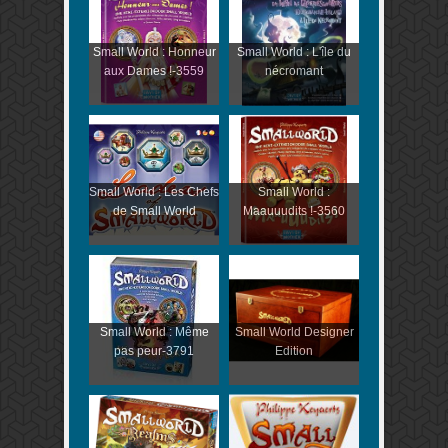
Small World : Honneur
Small World : L'île du
aux Dames !-3559
nécromant
Small World : Les Chefs
Small World :
de Small World
Maauuudits !-3560
Small World : Même
Small World Designer
pas peur-3791
Edition