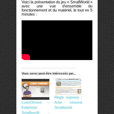
Voici la présentation du jeu « SmallWorld »
avec une vue d’ensemble du
fonctionnement et du matériel, le tout en 5
minutes :
Vous serez peut-être intéressés par...
Règle express :
LudoChrono –
fiche résumé
Extension
Smallworld
Smallworld :