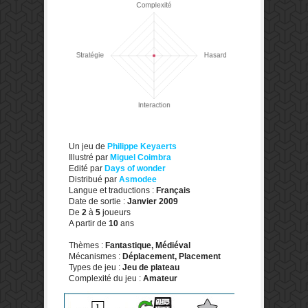
Un jeu de
Philippe Keyaerts
Illustré par
Miguel Coimbra
Edité par
Days of wonder
Distribué par
Asmodee
Langue et traductions :
Français
Date de sortie :
Janvier 2009
De
2
à
5
joueurs
A partir de
10
ans
Thèmes :
Fantastique, Médiéval
Mécanismes :
Déplacement, Placement
Types de jeu :
Jeu de plateau
Complexité du jeu :
Amateur