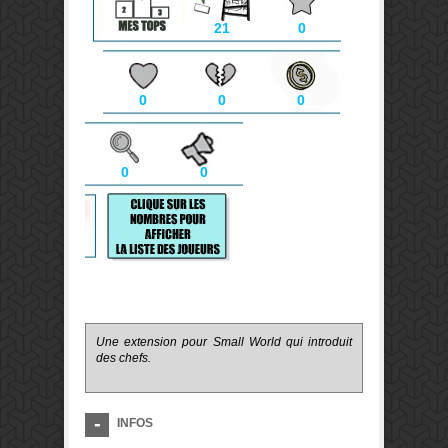
21
0
0
0
0
0
0
Une extension pour Small World qui introduit
des chefs.
INFOS