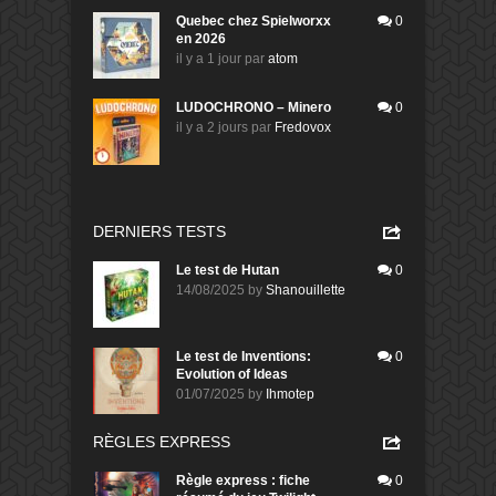
Quebec chez Spielworxx
0
en 2026
il y a 1 jour
par
atom
LUDOCHRONO – Minero
0
il y a 2 jours
par
Fredovox
DERNIERS TESTS
Le test de Hutan
0
14/08/2025
by
Shanouillette
Le test de Inventions:
0
Evolution of Ideas
01/07/2025
by
Ihmotep
RÈGLES EXPRESS
Règle express : fiche
0