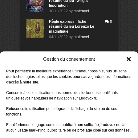
résumé du jeu Twilight
Inscription
30/11/2022
by
mattravel
Règle express : fiche
0
résumé du jeu Lorenzo Le
magnifique
04/11/2022
by
mattravel
DERNIERS AVIS DES MEMBRES
Gestion du consentement
60%
Avis de
morlockbob
Pour permettre la meilleure expérience utilisateur possible, nus utilisons
Sur le jeu Collect!
des technologies telles que les cookies pour sauvegarder des informations
Publié le
il y a 21 heures
d'accès à notre site.
80%
Avis de
morlockbob
Consentir à cette utilisation nous permet de stocker des identifiants
Sur le jeu Detective Box - Ciao
uniques et vos habitudes de navigation sur Ludovox.fr.
Bella
Publié le
il y a 2 jours
Refuser cette utilisation peut dégrader l'affichage du site ou de ses
fonctions.
80%
Avis de
morlockbob
Sur le jeu Detective Box - Ciao
Etant fortement engagé contre la publicité non sollicitée, Ludovox ne fait
Bella
aucun usage marketing, publicitaire ou de profilage ciblé sur ces données.
Publié le
il y a 2 jours