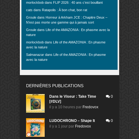
morlockbob
dans
FLIP 2026 : 40 ans c’est bouillant
cats
dans
Ratapolis : À bon chat, bon rat
Groule
dans
Horreur à Arkham JCE : Chapitre Deux –
N’est pas morte une gamme qui à jamais sort
Groule
dans
Life of the AMAZONIA : En phasme avec la
nature
morlockbob
dans
Life of the AMAZONIA : En phasme
avec la nature
Salmanazar
dans
Life of the AMAZONIA : En phasme
avec la nature
DERNIÈRES PUBLICATIONS
Dans le Viseur : Take Time
0
[#DLV]
il y a 10 heures
par
Fredovox
LUDOCHRONO – Shape It
0
il y a 1 jour
par
Fredovox