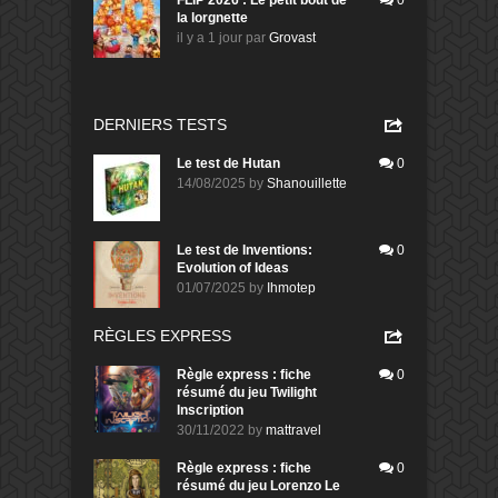
la lorgnette
il y a 1 jour
par
Grovast
DERNIERS TESTS
Le test de Hutan
0
14/08/2025
by
Shanouillette
Le test de Inventions:
0
Evolution of Ideas
01/07/2025
by
Ihmotep
RÈGLES EXPRESS
Règle express : fiche
0
résumé du jeu Twilight
Inscription
30/11/2022
by
mattravel
Règle express : fiche
0
résumé du jeu Lorenzo Le