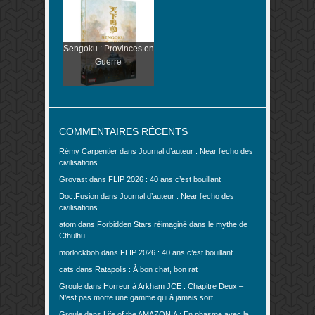
Sengoku : Provinces en
Guerre
COMMENTAIRES RÉCENTS
Rémy Carpentier
dans
Journal d’auteur : Near l’echo des
civilisations
Grovast
dans
FLIP 2026 : 40 ans c’est bouillant
Doc.Fusion
dans
Journal d’auteur : Near l’echo des
civilisations
atom
dans
Forbidden Stars réimaginé dans le mythe de
Cthulhu
morlockbob
dans
FLIP 2026 : 40 ans c’est bouillant
cats
dans
Ratapolis : À bon chat, bon rat
Groule
dans
Horreur à Arkham JCE : Chapitre Deux –
N’est pas morte une gamme qui à jamais sort
Groule
dans
Life of the AMAZONIA : En phasme avec la