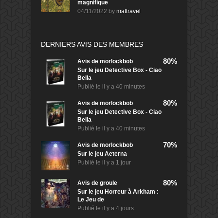
magnifique
04/11/2022
by
mattravel
DERNIERS AVIS DES MEMBRES
80%
Avis de
morlockbob
Sur le jeu Detective Box - Ciao
Bella
Publié le
il y a 40 minutes
80%
Avis de
morlockbob
Sur le jeu Detective Box - Ciao
Bella
Publié le
il y a 40 minutes
70%
Avis de
morlockbob
Sur le jeu Aeterna
Publié le
il y a 1 jour
80%
Avis de
groule
Sur le jeu Horreur à Arkham :
Le Jeu de
Publié le
il y a 4 jours