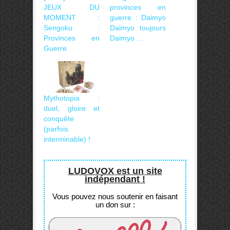
JEUX DU
provinces en
MOMENT :
guerre : Daimyo
Sengoku :
Daimyo toujours
Provinces en
Daimyo …
Guerre
Mythotopia :
duel, gloire et
conquête
(parfois
interminable) !
LUDOVOX est un site
indépendant !
Vous pouvez nous soutenir en faisant
un don sur :