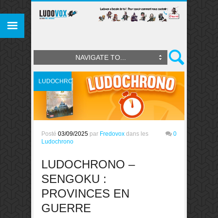
NAVIGATE TO...
LUDOCHRONO
Posté
03/09/2025
par
Fredovox
dans les
0
Ludochrono
LUDOCHRONO –
SENGOKU :
PROVINCES EN
GUERRE