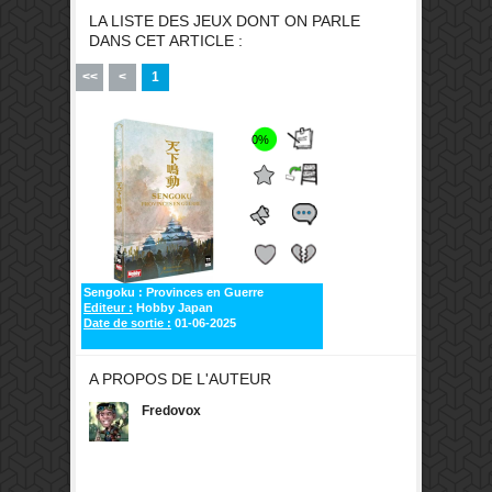
LA LISTE DES JEUX DONT ON PARLE
DANS CET ARTICLE :
<<
<
1
0%
Sengoku : Provinces en Guerre
Editeur :
Hobby Japan
Date de sortie :
01-06-2025
A PROPOS DE L'AUTEUR
Fredovox