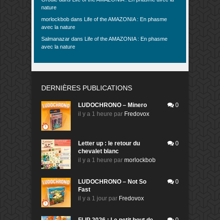
nature
morlockbob
dans
Life of the AMAZONIA : En phasme
avec la nature
Salmanazar
dans
Life of the AMAZONIA : En phasme
avec la nature
DERNIÈRES PUBLICATIONS
LUDOCHRONO – Minero
0
il y a 1 heure
par
Fredovox
Letter up : le retour du
0
chevalet blanc
il y a 1 heure
par
morlockbob
LUDOCHRONO – Not So
0
Fast
il y a 1 jour
par
Fredovox
FLIP 2026 : Le petit bout de
0