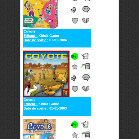
Coyote
Editeur :
Kidult Game
Date de sortie :
01-01-2004
0%
Coyote
Editeur :
Kidult Game
Date de sortie :
01-01-2003
0%