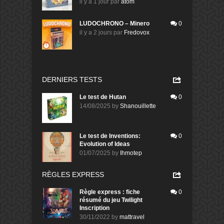
il y a 1 jour
par
atom
LUDOCHRONO – Minero
0
il y a 2 jours
par
Fredovox
DERNIERS TESTS
Le test de Hutan
0
14/08/2025
by
Shanouillette
Le test de Inventions:
0
Evolution of Ideas
01/07/2025
by
Ihmotep
RÈGLES EXPRESS
Règle express : fiche
0
résumé du jeu Twilight
Inscription
30/11/2022
by
mattravel