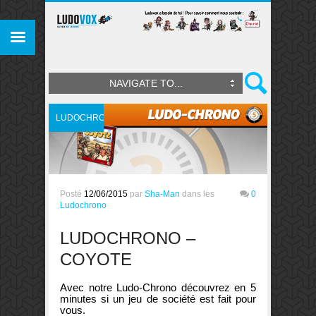
NAVIGATE TO...
LUDOCHRONO
Posté
12/06/2015
par
Sha-Man
dans les
0
Ludochrono
LUDOCHRONO –
COYOTE
Avec notre Ludo-Chrono découvrez en 5
minutes si un jeu de société est fait pour
vous.