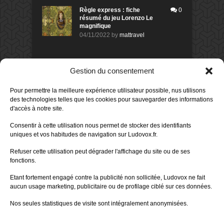
Règle express : fiche
0
résumé du jeu Lorenzo Le
magnifique
04/11/2022
by
mattravel
DERNIERS AVIS DES MEMBRES
Gestion du consentement
60%
Avis de
morlockbob
Pour permettre la meilleure expérience utilisateur possible, nus utilisons
Sur le jeu Collect!
des technologies telles que les cookies pour sauvegarder des informations
Publié le
il y a 13 heures
d'accès à notre site.
80%
Consentir à cette utilisation nous permet de stocker des identifiants
Avis de
morlockbob
uniques et vos habitudes de navigation sur Ludovox.fr.
Sur le jeu Detective Box - Ciao
Bella
Refuser cette utilisation peut dégrader l'affichage du site ou de ses
Publié le
il y a 2 jours
fonctions.
80%
Avis de
morlockbob
Etant fortement engagé contre la publicité non sollicitée, Ludovox ne fait
Sur le jeu Detective Box - Ciao
Bella
aucun usage marketing, publicitaire ou de profilage ciblé sur ces données.
Publié le
il y a 2 jours
Nos seules statistiques de visite sont intégralement anonymisées.
70%
Avis de
morlockbob
Sur le jeu Aeterna