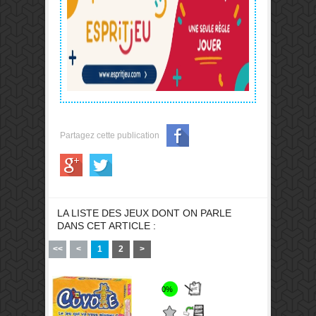
Partagez cette publication
LA LISTE DES JEUX DONT ON PARLE
DANS CET ARTICLE :
<<
<
1
2
>
0%