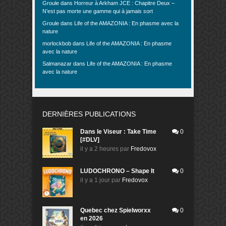
Groule
dans
Horreur à Arkham JCE : Chapitre Deux –
N’est pas morte une gamme qui à jamais sort
Groule
dans
Life of the AMAZONIA : En phasme avec la
nature
morlockbob
dans
Life of the AMAZONIA : En phasme
avec la nature
Salmanazar
dans
Life of the AMAZONIA : En phasme
avec la nature
DERNIÈRES PUBLICATIONS
Dans le Viseur : Take Time
0
[#DLV]
il y a 2 heures
par
Fredovox
LUDOCHRONO – Shape It
0
il y a 1 jour
par
Fredovox
Quebec chez Spielworxx
0
en 2026