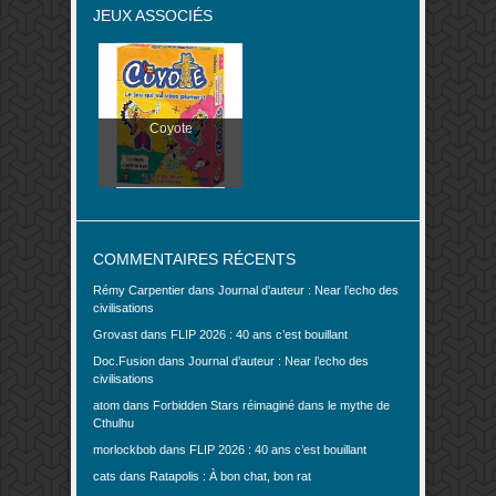
JEUX ASSOCIÉS
Coyote
COMMENTAIRES RÉCENTS
Rémy Carpentier
dans
Journal d’auteur : Near l’echo des
civilisations
Grovast
dans
FLIP 2026 : 40 ans c’est bouillant
Doc.Fusion
dans
Journal d’auteur : Near l’echo des
civilisations
atom
dans
Forbidden Stars réimaginé dans le mythe de
Cthulhu
morlockbob
dans
FLIP 2026 : 40 ans c’est bouillant
cats
dans
Ratapolis : À bon chat, bon rat