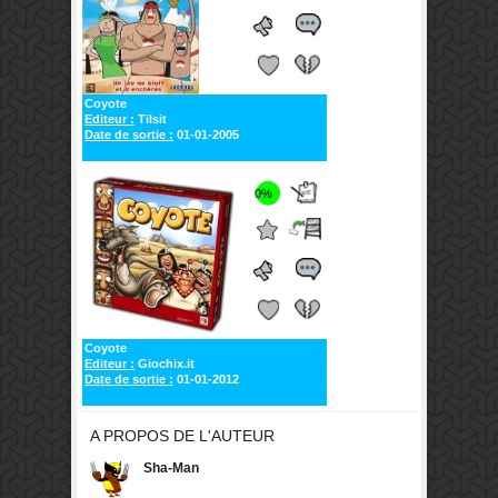
Coyote
Editeur :
Tilsit
Date de sortie :
01-01-2005
0%
Coyote
Editeur :
Giochix.it
Date de sortie :
01-01-2012
A PROPOS DE L'AUTEUR
Sha-Man