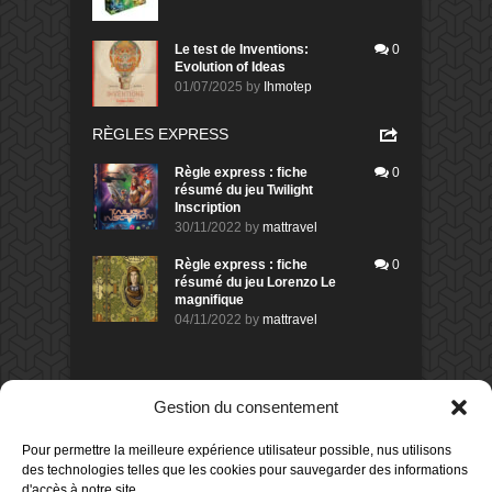
Le test de Inventions:
0
Evolution of Ideas
01/07/2025
by
Ihmotep
RÈGLES EXPRESS
Règle express : fiche
0
résumé du jeu Twilight
Inscription
30/11/2022
by
mattravel
Règle express : fiche
0
résumé du jeu Lorenzo Le
magnifique
04/11/2022
by
mattravel
DERNIERS AVIS DES MEMBRES
Gestion du consentement
80%
Avis de
morlockbob
Pour permettre la meilleure expérience utilisateur possible, nus utilisons
Sur le jeu Detective Box - Ciao
Bella
des technologies telles que les cookies pour sauvegarder des informations
Publié le
il y a 1 jour
d'accès à notre site.