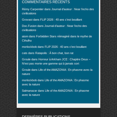
COMMENTAIRES RÉCENTS
Rémy Carpentier
dans
Journal d’auteur : Near l’echo des
civilisations
Grovast
dans
FLIP 2026 : 40 ans c’est bouillant
Doc.Fusion
dans
Journal d’auteur : Near l’echo des
civilisations
atom
dans
Forbidden Stars réimaginé dans le mythe de
Cthulhu
morlockbob
dans
FLIP 2026 : 40 ans c’est bouillant
cats
dans
Ratapolis : À bon chat, bon rat
Groule
dans
Horreur à Arkham JCE : Chapitre Deux –
N’est pas morte une gamme qui à jamais sort
Groule
dans
Life of the AMAZONIA : En phasme avec la
nature
morlockbob
dans
Life of the AMAZONIA : En phasme
avec la nature
Salmanazar
dans
Life of the AMAZONIA : En phasme
avec la nature
DERNIÈRES PUBLICATIONS