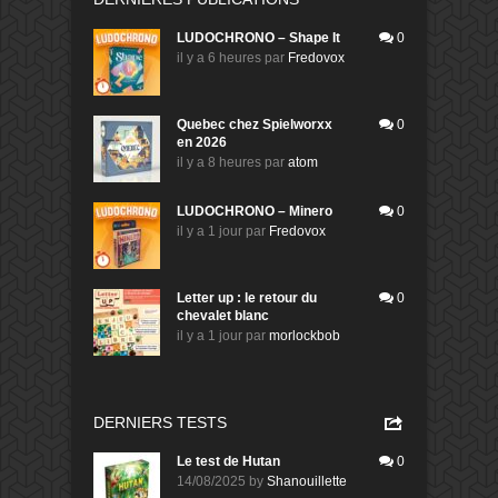
LUDOCHRONO – Shape It
0
il y a 6 heures
par
Fredovox
Quebec chez Spielworxx
0
en 2026
il y a 8 heures
par
atom
LUDOCHRONO – Minero
0
il y a 1 jour
par
Fredovox
Letter up : le retour du
0
chevalet blanc
il y a 1 jour
par
morlockbob
DERNIERS TESTS
Le test de Hutan
0
14/08/2025
by
Shanouillette