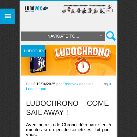
NAVIGATE TO...
LUDOCHRONO
Posté
19/04/2025
par
Fredovox
dans les
0
Ludochrono
LUDOCHRONO – COME
SAIL AWAY !
Avec notre Ludo-Chrono découvrez en 5
minutes si un jeu de société est fait pour
vous.