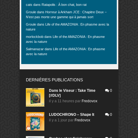
cats
dans
Ratapolis : À bon chat, bon rat
Groule
dans
Horreur à Arkham JCE : Chapitre Deux –
N’est pas morte une gamme qui à jamais sort
Groule
dans
Life of the AMAZONIA : En phasme avec la
nature
morlockbob
dans
Life of the AMAZONIA : En phasme
avec la nature
Salmanazar
dans
Life of the AMAZONIA : En phasme
avec la nature
DERNIÈRES PUBLICATIONS
Dans le Viseur : Take Time
0
[#DLV]
il y a 11 heures
par
Fredovox
LUDOCHRONO – Shape It
0
il y a 1 jour
par
Fredovox