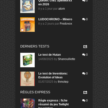
Quebec chez Spielworxx
0
en 2026
il y a 1 jour
par
atom
LUDOCHRONO – Minero
0
il y a 2 jours
par
Fredovox
DERNIERS TESTS
Le test de Hutan
0
14/08/2025
by
Shanouillette
Le test de Inventions:
0
Evolution of Ideas
01/07/2025
by
Ihmotep
RÈGLES EXPRESS
Règle express : fiche
0
résumé du jeu Twilight