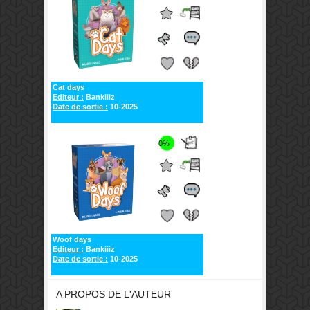
Cat days
Editeur :
Bankiiiz
Date de sortie :
10-2025
0%
Woof days
Editeur :
Bankiiiz
Date de sortie :
10-2025
A PROPOS DE L'AUTEUR