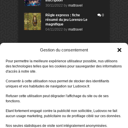
Inscription
30/11/2022
by
mattravel
Règle express : fiche
0
résumé du jeu Lorenzo Le
magnifique
04/11/2022
by
mattravel
DERNIERS AVIS DES MEMBRES
Gestion du consentement
60%
Avis de
morlockbob
Pour permettre la meilleure expérience utilisateur possible, nus utilisons
Sur le jeu Collect!
des technologies telles que les cookies pour sauvegarder des informations
Publié le
il y a 22 heures
d'accès à notre site.
80%
Avis de
morlockbob
Consentir à cette utilisation nous permet de stocker des identifiants
Sur le jeu Detective Box - Ciao
uniques et vos habitudes de navigation sur Ludovox.fr.
Bella
Publié le
il y a 2 jours
Refuser cette utilisation peut dégrader l'affichage du site ou de ses
fonctions.
80%
Avis de
morlockbob
Sur le jeu Detective Box - Ciao
Etant fortement engagé contre la publicité non sollicitée, Ludovox ne fait
Bella
aucun usage marketing, publicitaire ou de profilage ciblé sur ces données.
Publié le
il y a 2 jours
Nos seules statistiques de visite sont intégralement anonymisées.