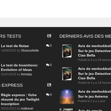
RS TESTS
DERNIERS AVIS DES 
Le test de Hutan
0
Avis de
morlockbo
14/08/2025
by
Shanouillette
Sur le jeu Detective
Ciao Bella
Publié le
il y a 19 heure
Le test de Inventions:
0
Avis de
morlockbo
Evolution of Ideas
Sur le jeu Detective
01/07/2025
by
Ihmotep
Ciao Bella
Publié le
il y a 19 heure
 EXPRESS
Avis de
morlockbo
Règle express : fiche
0
Sur le jeu Aeterna
résumé du jeu Twilight
Publié le
il y a 1 jour
Inscription
30/11/2022
by
mattravel
Avis de
groule