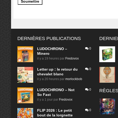
DERNIÈRES PUBLICATIONS
DERNIE
LUDOCHRONO –
0
Minero
il y a 19 heures
par
Fredovox
Letter up : le retour du
0
chevalet blanc
il y a 20 heures
par
morlockbob
LUDOCHRONO – Not
0
RÈGLES
So Fast
il y a 1 jour
par
Fredovox
FLIP 2026 : Le petit
0
bout de la lorgnette