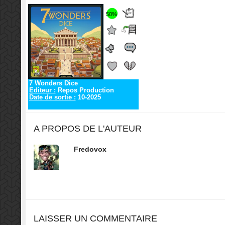
50%
7 Wonders Dice
Editeur :
Repos Production
Date de sortie :
10-2025
A PROPOS DE L'AUTEUR
Fredovox
LAISSER UN COMMENTAIRE