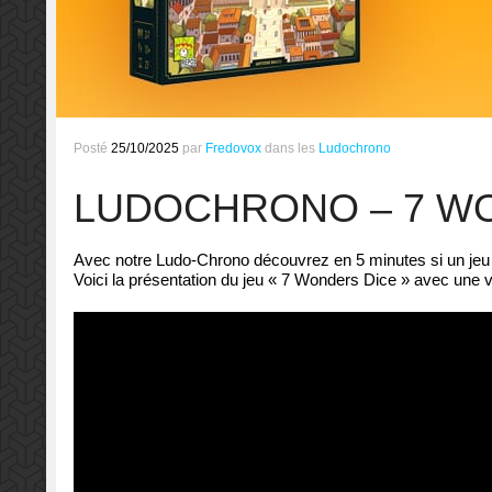
Posté
25/10/2025
par
Fredovox
dans les
Ludochrono
LUDOCHRONO – 7 W
Avec notre Ludo-Chrono découvrez en 5 minutes si un jeu d
Voici la présentation du jeu « 7 Wonders Dice » avec une v