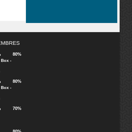
MEMBRES
80%
b
 Box -
s
80%
b
 Box -
s
70%
b
80%