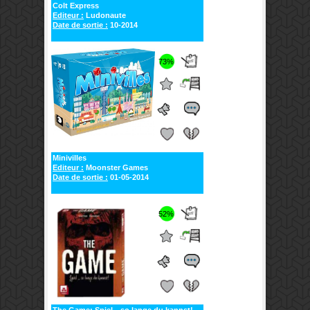
Colt Express
Editeur :
Ludonaute
Date de sortie :
10-2014
73%
Minivilles
Editeur :
Moonster Games
Date de sortie :
01-05-2014
52%
The Game: Spiel…so lange du kannst!