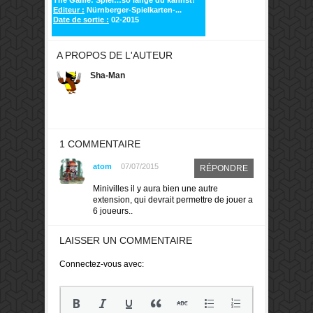
Editeur :
Nürnberger-Spielkarten-...
Date de sortie :
02-2015
A PROPOS DE L'AUTEUR
Sha-Man
1 COMMENTAIRE
atom
07/07/2015
RÉPONDRE
Minivilles il y aura bien une autre
extension, qui devrait permettre de jouer a
6 joueurs..
LAISSER UN COMMENTAIRE
Connectez-vous avec: