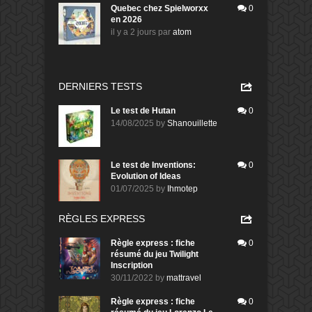
Quebec chez Spielworxx
0
en 2026
il y a 2 jours
par
atom
DERNIERS TESTS
Le test de Hutan
0
14/08/2025
by
Shanouillette
Le test de Inventions:
0
Evolution of Ideas
01/07/2025
by
Ihmotep
RÈGLES EXPRESS
Règle express : fiche
0
résumé du jeu Twilight
Inscription
30/11/2022
by
mattravel
Règle express : fiche
0