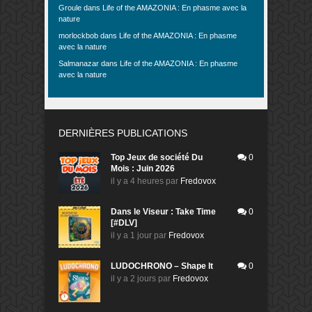
Groule
dans
Life of the AMAZONIA : En phasme avec la
nature
morlockbob
dans
Life of the AMAZONIA : En phasme
avec la nature
Salmanazar
dans
Life of the AMAZONIA : En phasme
avec la nature
DERNIÈRES PUBLICATIONS
Top Jeux de société Du
0
Mois : Juin 2026
il y a 4 heures
par
Fredovox
Dans le Viseur : Take Time
0
[#DLV]
il y a 1 jour
par
Fredovox
LUDOCHRONO – Shape It
0
il y a 2 jours
par
Fredovox