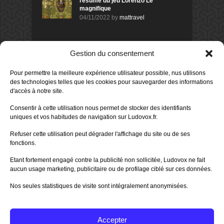
résumé du jeu Lorenzo Le
magnifique
04/11/2022
by
mattravel
DERNIERS AVIS DES MEMBRES
Gestion du consentement
60%
Avis de
morlockbob
Pour permettre la meilleure expérience utilisateur possible, nus utilisons
Sur le jeu Collect!
des technologies telles que les cookies pour sauvegarder des informations
Publié le
il y a 1 jour
d'accès à notre site.
80%
Avis de
morlockbob
Consentir à cette utilisation nous permet de stocker des identifiants
Sur le jeu Detective Box - Ciao
uniques et vos habitudes de navigation sur Ludovox.fr.
Bella
Publié le
il y a 3 jours
Refuser cette utilisation peut dégrader l'affichage du site ou de ses
fonctions.
80%
Avis de
morlockbob
Sur le jeu Detective Box - Ciao
Etant fortement engagé contre la publicité non sollicitée, Ludovox ne fait
Bella
aucun usage marketing, publicitaire ou de profilage ciblé sur ces données.
Publié le
il y a 3 jours
Nos seules statistiques de visite sont intégralement anonymisées.
70%
Avis de
morlockbob
Sur le jeu Aeterna
Publié le
il y a 4 jours
Accepter