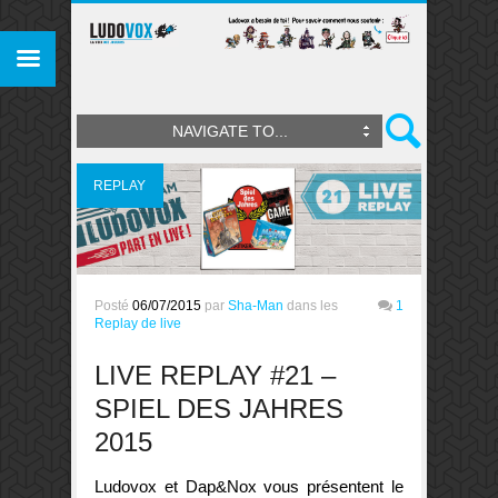
NAVIGATE TO...
REPLAY
DE LIVE
Posté
06/07/2015
par
Sha-Man
dans les
1
Replay de live
LIVE REPLAY #21 –
SPIEL DES JAHRES
2015
Ludovox et Dap&Nox vous présentent le