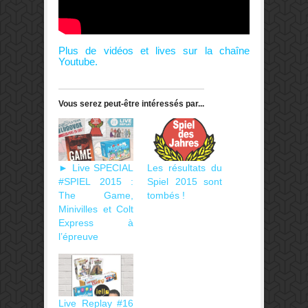
Plus de vidéos et lives sur la chaîne
Youtube.
Vous serez peut-être intéressés par...
► Live SPECIAL
Les résultats du
#SPIEL 2015 :
Spiel 2015 sont
The Game,
tombés !
Minivilles et Colt
Express à
l’épreuve
Live Replay #16