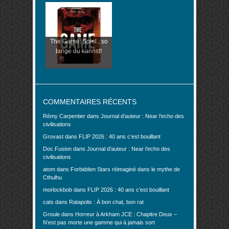
The Game: Spiel...so
lange du kannst!
COMMENTAIRES RÉCENTS
Rémy Carpentier
dans
Journal d’auteur : Near l’echo des
civilisations
Grovast
dans
FLIP 2026 : 40 ans c’est bouillant
Doc.Fusion
dans
Journal d’auteur : Near l’echo des
civilisations
atom
dans
Forbidden Stars réimaginé dans le mythe de
Cthulhu
morlockbob
dans
FLIP 2026 : 40 ans c’est bouillant
cats
dans
Ratapolis : À bon chat, bon rat
Groule
dans
Horreur à Arkham JCE : Chapitre Deux –
N’est pas morte une gamme qui à jamais sort