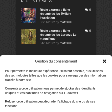
RÈGLES EXPRESS
Règle express : fiche
0
résumé du jeu Twilight
Inscription
30/11/2022
by
mattravel
Règle express : fiche
0
résumé du jeu Lorenzo Le
magnifique
04/11/2022
by
mattravel
DERNIERS AVIS DES MEMBRES
Gestion du consentement
60%
Avis de
morlockbob
Pour permettre la meilleure expérience utilisateur possible, nus utilisons
Sur le jeu Collect!
des technologies telles que les cookies pour sauvegarder des informations
Publié le
il y a 2 jours
d'accès à notre site.
80%
Consentir à cette utilisation nous permet de stocker des identifiants
Avis de
morlockbob
uniques et vos habitudes de navigation sur Ludovox.fr.
Sur le jeu Detective Box - Ciao
Bella
Refuser cette utilisation peut dégrader l'affichage du site ou de ses
Publié le
il y a 3 jours
fonctions.
80%
Avis de
morlockbob