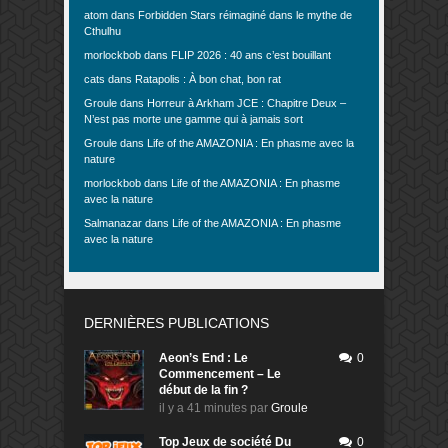
atom
dans
Forbidden Stars réimaginé dans le mythe de
Cthulhu
morlockbob
dans
FLIP 2026 : 40 ans c’est bouillant
cats
dans
Ratapolis : À bon chat, bon rat
Groule
dans
Horreur à Arkham JCE : Chapitre Deux –
N’est pas morte une gamme qui à jamais sort
Groule
dans
Life of the AMAZONIA : En phasme avec la
nature
morlockbob
dans
Life of the AMAZONIA : En phasme
avec la nature
Salmanazar
dans
Life of the AMAZONIA : En phasme
avec la nature
DERNIÈRES PUBLICATIONS
Aeon’s End : Le
0
Commencement – Le
début de la fin ?
il y a 41 minutes
par
Groule
Top Jeux de société Du
0