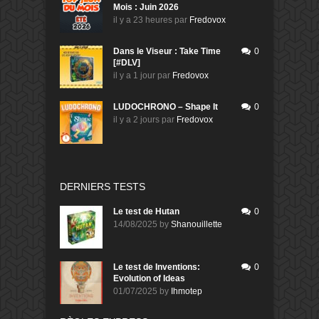
Mois : Juin 2026
il y a 23 heures
par
Fredovox
Dans le Viseur : Take Time
0
[#DLV]
il y a 1 jour
par
Fredovox
LUDOCHRONO – Shape It
0
il y a 2 jours
par
Fredovox
DERNIERS TESTS
Le test de Hutan
0
14/08/2025
by
Shanouillette
Le test de Inventions:
0
Evolution of Ideas
01/07/2025
by
Ihmotep