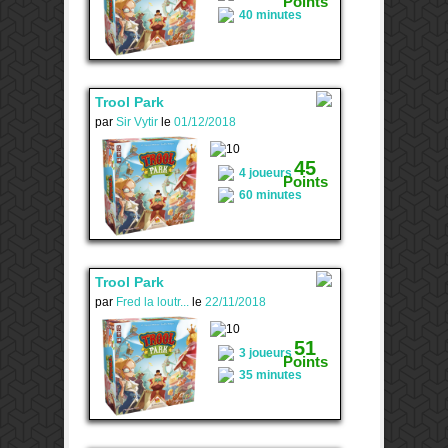
Points
40 minutes
Trool Park
par
Sir Vytir
le
01/12/2018
1
45
4 joueurs
Points
60 minutes
Trool Park
par
Fred la loutr...
le
22/11/2018
1
51
3 joueurs
Points
35 minutes