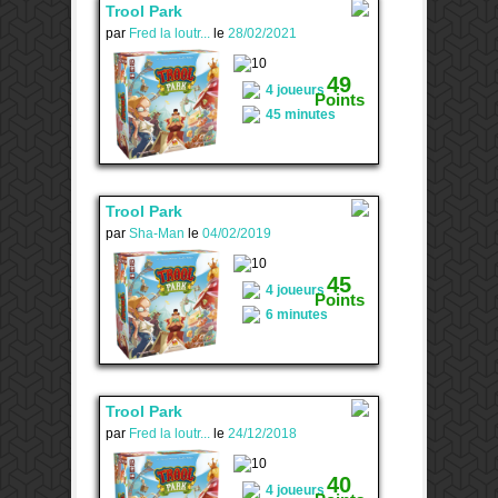
Trool Park
par
Fred la loutr...
le
28/02/2021
1
49
4 joueurs
Points
45 minutes
Trool Park
par
Sha-Man
le
04/02/2019
1
45
4 joueurs
Points
6 minutes
Trool Park
par
Fred la loutr...
le
24/12/2018
2
40
4 joueurs