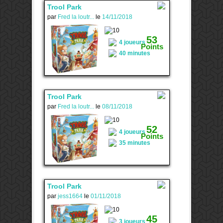
Trool Park
par
Fred la loutr...
le
14/11/2018
-
53
4 joueurs
Points
40 minutes
Trool Park
par
Fred la loutr...
le
08/11/2018
1
52
4 joueurs
Points
35 minutes
Trool Park
par
jess1664
le
01/11/2018
2
45
3 joueurs