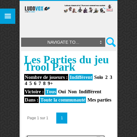
NAVIGATE TO...
Les Parties du jeu
Trool Park
Nombre de joueurs :
Indifférent
Solo
2
3
4
5
6
7
8
9+
Victoire :
Tous
Oui
Non
Indifférent
Dans :
Toute la communauté
Mes parties
Page 1 sur 1
1