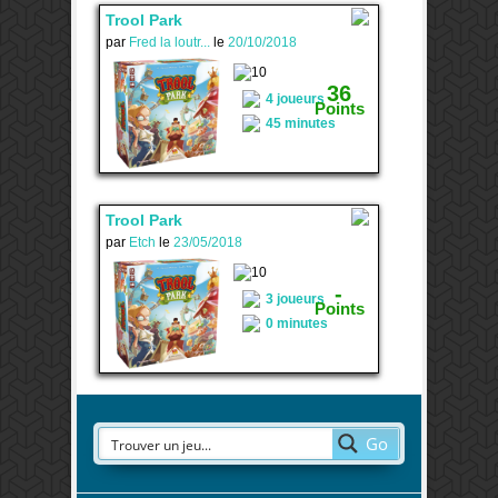
Trool Park
par
Fred la loutr...
le
20/10/2018
3
36
4 joueurs
Points
45 minutes
Trool Park
par
Etch
le
23/05/2018
-
-
3 joueurs
Points
0 minutes
Go