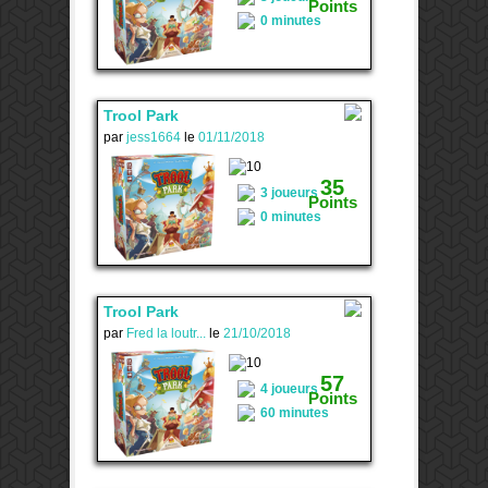
Points
0 minutes
Trool Park
par
jess1664
le
01/11/2018
3
35
3 joueurs
Points
0 minutes
Trool Park
par
Fred la loutr...
le
21/10/2018
1
57
4 joueurs
Points
60 minutes