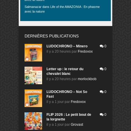
Salmanazar
dans
Life of the AMAZONIA : En phasme
avec la nature
DERNIÈRES PUBLICATIONS
LUDOCHRONO – Minero
0
il y a 20 heures
par
Fredovox
Letter up : le retour du
0
chevalet blanc
il y a 20 heures
par
morlockbob
LUDOCHRONO – Not So
0
Fast
il y a 1 jour
par
Fredovox
FLIP 2026 : Le petit bout de
0
la lorgnette
il y a 1 jour
par
Grovast