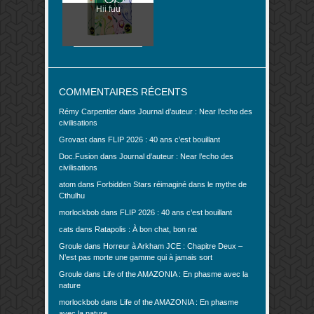
Hii fuu
COMMENTAIRES RÉCENTS
Rémy Carpentier
dans
Journal d’auteur : Near l’echo des
civilisations
Grovast
dans
FLIP 2026 : 40 ans c’est bouillant
Doc.Fusion
dans
Journal d’auteur : Near l’echo des
civilisations
atom
dans
Forbidden Stars réimaginé dans le mythe de
Cthulhu
morlockbob
dans
FLIP 2026 : 40 ans c’est bouillant
cats
dans
Ratapolis : À bon chat, bon rat
Groule
dans
Horreur à Arkham JCE : Chapitre Deux –
N’est pas morte une gamme qui à jamais sort
Groule
dans
Life of the AMAZONIA : En phasme avec la
nature
morlockbob
dans
Life of the AMAZONIA : En phasme
avec la nature