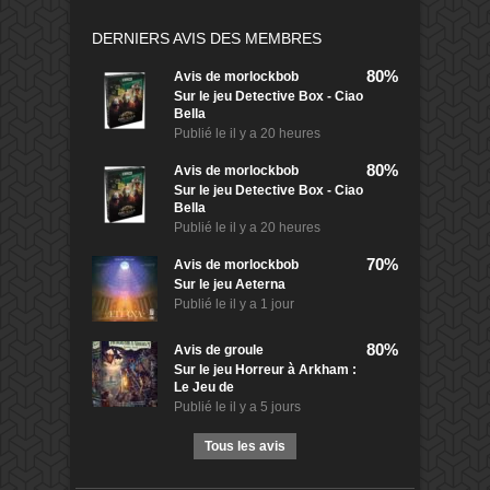
DERNIERS AVIS DES MEMBRES
80%
Avis de
morlockbob
Sur le jeu Detective Box - Ciao
Bella
Publié le
il y a 20 heures
80%
Avis de
morlockbob
Sur le jeu Detective Box - Ciao
Bella
Publié le
il y a 20 heures
70%
Avis de
morlockbob
Sur le jeu Aeterna
Publié le
il y a 1 jour
80%
Avis de
groule
Sur le jeu Horreur à Arkham :
Le Jeu de
Publié le
il y a 5 jours
Tous les avis