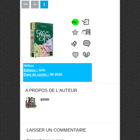
<<
<
1
0%
Hiifuu
Editeur :
Iello
Date de sortie :
08-2026
A PROPOS DE L'AUTEUR
atom
LAISSER UN COMMENTAIRE