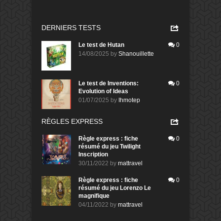
DERNIERS TESTS
Le test de Hutan
0
14/08/2025
by
Shanouillette
Le test de Inventions:
0
Evolution of Ideas
01/07/2025
by
Ihmotep
RÈGLES EXPRESS
Règle express : fiche
0
résumé du jeu Twilight
Inscription
30/11/2022
by
mattravel
Règle express : fiche
0
résumé du jeu Lorenzo Le
magnifique
04/11/2022
by
mattravel