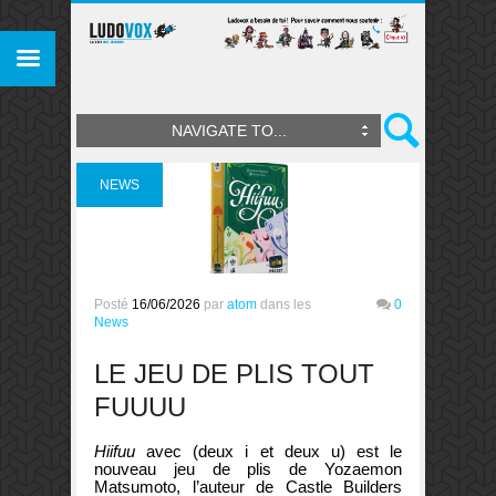
NAVIGATE TO...
NEWS
Posté
16/06/2026
par
atom
dans les
0
News
LE JEU DE PLIS TOUT
FUUUU
Hiifuu
avec (deux i et deux u) est le
nouveau jeu de plis de Yozaemon
Matsumoto, l’auteur de Castle Builders